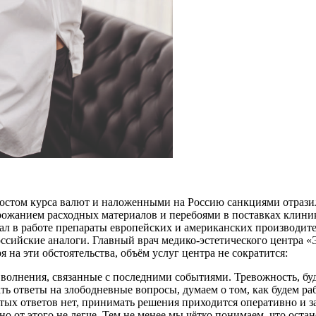
остом курса валют и наложенными на Россию санкциями отразил
рожанием расходных материалов и перебоями в поставках кли
вал в работе препараты европейских и американских производит
оссийские аналоги. Главный врач медико-эстетического центра 
я на эти обстоятельства, объём услуг центра не сократится:
волнения, связанные с последними событиями. Тревожность, буду
ть ответы на злободневные вопросы, думаем о том, как будем ра
стых ответов нет, принимать решения приходится оперативно и
 но от этого не легче. Тем не менее мы чётко понимаем, что ост