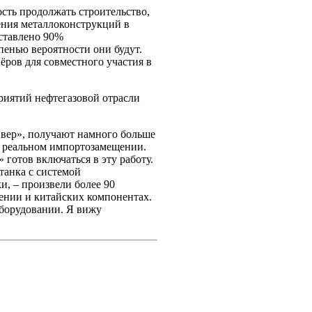
ость продолжать строительство,
ения металлоконструкций в
оставлено 90%
пенью вероятности они будут.
ров для совместного участия в
иятий нефтегазовой отрасли
ивер», получают намного больше
 реальном импортозамещении.
 готов включаться в эту работу.
анка с системой
и, – произвели более 90
чении и китайских компонентах.
оборудовании. Я вижу