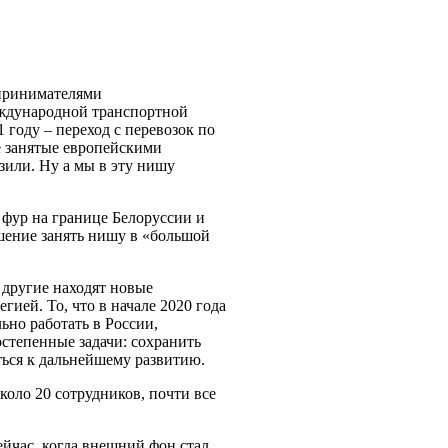
дпринимателями
еждународной транспортной
году – переход с перевозок по
е занятые европейскими
зили. Ну а мы в эту нишу
 фур на границе Белоруссии и
ешение занять нишу в «большой
 другие находят новые
ией. То, что в начале 2020 года
ьно работать в России,
остепенные задачи: сохранить
ться к дальнейшему развитию.
оло 20 сотрудников, почти все
ейчас, когда внешний фон стал