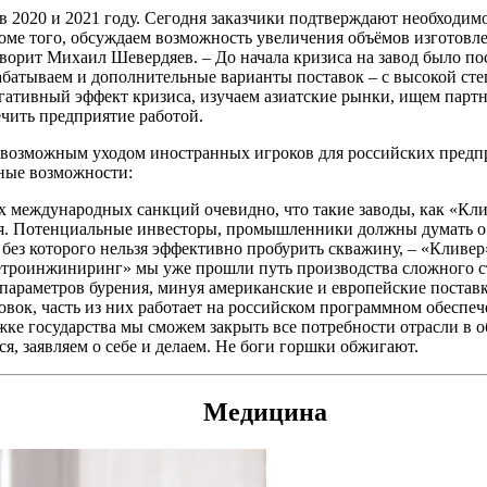
в 2020 и 2021 году. Сегодня заказчики подтверждают необходим
роме того, обсуждаем возможность увеличения объёмов изготовл
оворит Михаил Шевердяев. – До начала кризиса на завод было п
абатываем и дополнительные варианты поставок – с высокой сте
ативный эффект кризиса, изучаем азиатские рынки, ищем партнё
ечить предприятие работой.
возможным уходом иностранных игроков для российских предпр
ьные возможности:
их международных санкций очевидно, что такие заводы, как «Кл
ия. Потенциальные инвесторы, промышленники должны думать о
без которого нельзя эффективно пробурить скважину, – «Кливер»
троинжиниринг» мы уже прошли путь производства сложного ст
параметров бурения, минуя американские и европейские поставк
овок, часть из них работает на российском программном обеспе
ке государства мы сможем закрыть все потребности отрасли в 
, заявляем о себе и делаем. Не боги горшки обжигают.
Медицина