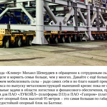
ода «Кливер» Михаил Шевердяев в обращении к сотрудникам ска
деле и кормить семьи больше, чем у многих. Давайте с ещё боль
жем мобилизовать силы – ради самих себя и во благо нашей пре
кса по выпуску металлоконструкций нынешний кризис пока не о
ьные задачи в области логистики и финансового обеспечения, п
м для ПАО «ЛУКОЙЛ» (платформа D33) и ПАО «Газпром» (пла
ет опорный блок высотой 95 метров – это самая большая по габ
едостойкий опорный блок на Балтике.