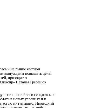
ась и на рынке частной
ники вынуждены повышать цены.
елей, приходится
«Эликсир» Наталья Гребенюк
 честна, остаётся и сегодня: как
ботать в новых условиях и к
 зачастую интуитивно. Нынешний
анется неизменным – в любые