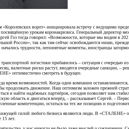
ия «Королевских ворот» инициировала встречу с ведущими пре
, посвящённую урокам коронакризиса. Генеральный директор м
й Гоз тогда говорил: «Возможности, которые мы видим в 2021 
льшой России», так как там сейчас освобождаются ниши, прежд
о начались трудности, непонятные моменты, иностранцы затормо
у транспортной логистики прибавилось – ситуация с очередью из
есяц, валютные риски растут, вводятся очередные санкции, – р
ЕНЕ» оптимистично смотреть в будущее.
гда время возможностей. Когда одни компании останавливаются,
бы продолжать движение. Наш оптимизм заложен прежней стратег
ться и найти надёжных партнёров, сегодня позволяет нам стабил
ую область и двигаться вперёд, – рассказывает Сергей. – Перв
опленные компетенции, остаться на тех же позициях и подготови
движущей силой любого бизнеса являются люди. В «СТАЛЕНЕ» ок
 15 лет.
ятельства, у нас никогда не было даже мыслей о сокращении. С