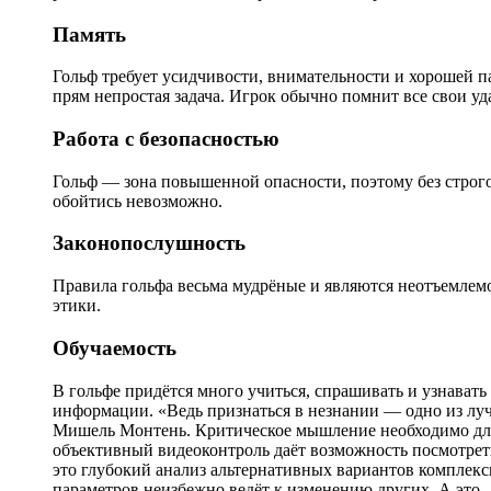
Память
Гольф требует усидчивости, внимательности и хорошей п
прям непростая задача. Игрок обычно помнит все свои уда
Работа с безопасностью
Гольф — зона повышенной опасности, поэтому без строг
обойтись невозможно.
Законопослушность
Правила гольфа весьма мудрёные и являются неотъемлемо
этики.
Обучаемость
В гольфе придётся много учиться, спрашивать и узнавать
информации. «Ведь признаться в незнании — одно из лу
Мишель Монтень. Критическое мышление необходимо для 
объективный видеоконтроль даёт возможность посмотреть
это глубокий анализ альтернативных вариантов комплекс
параметров неизбежно ведёт к изменению других. А это 