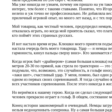
Мы уже никогда не узнаем, почему им пришло на ум так
интерес, тем более с такими ставками. Понятно, что Иг
нелепо и уж точно не профессионально. Не добавляла вес
приличный игровой опыт, но много лет назад, и с тех пор
Мой товарищ, как честный человек, предупредил немцев,
отказалась играть, но когда мой приятель сказал, что пла
кто поймёт этих странных русских.
И вот настало время игры. Клюшки моего приятеля подъех
настала очередь бить моего товарища. Удар — и немцы в
гармониста, кинул пальцы сверху вниз». Кто занимается 
Когда игрок бьёт «драйвером» (самая большая клюшка) на
метров 20-30 по прямой, как стрела по траектории — это
подумали, что, возможно, это случайность, в гольфе ино
«лаки шот», счастливый удар. У меня, помню, был один ра
одном из первых своих соревнований. Я тогда случайно в
всех участников соревнования. После этого никогда в жи
Но вернёмся к нашему герою. Когда он сделал следующий 
человек прекрасно играет в гольф. В общем, состязание 
Конец истории закономерный и очевидный. Немцы загрус
нельзя недооценивать соперника. Ну а самая большая рад