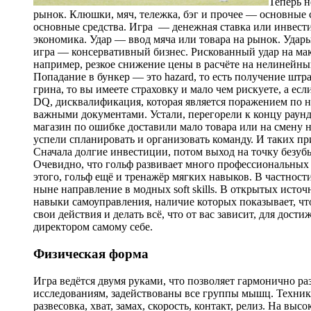
Теперь н
рынок. Клюшки, мяч, тележка, бэг и прочее — основные с
основные средства. Игра ­ — денежная ставка или инвест
экономика. Удар — ввод мяча или товара на рынок. Удар
игра — консервативный бизнес. Рискованный удар на м
например, резкое снижение цены в расчёте на нелинейны
Попадание в бункер — это hazard, то есть получение штраф
грина, то вы имеете страховку и мало чем рискуете, а е
DQ, дисквалификация, которая является поражением по не
важными документами. Устали, перегорели к концу раунда?
магазин по ошибке доставили мало товара или на смену н
успели спланировать и организовать команду. И таких пр
Сначала долгие инвестиции, потом выход на точку безубы
Очевидно, что гольф развивает много профессиональных на
этого, гольф ещё и тренажёр мягких навыков. В частнос
ныне направление в модных soft skills. В открытых исто
навыки самоуправления, наличие которых показывает, что 
свои действия и делать всё, что от вас зависит, для дост
директором самому себе.
Физическая форма
Игра ведётся двумя руками, что позволяет гармонично ра
исследованиям, задействованы все группы мышц. Техника
развесовка, хват, замах, скорость, контакт, релиз. На выс