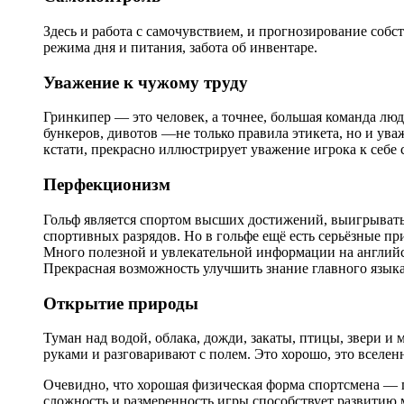
Здесь и работа с самочувствием, и прогнозирование собс
режима дня и питания, забота об инвентаре.
Уважение к чужому труду
Гринкипер — это человек, а точнее, большая команда л
бункеров, дивотов —не только правила этикета, но и ува
кстати, прекрасно иллюстрирует уважение игрока к себе 
Перфекционизм
Гольф является спортом высших достижений, выигрыва
спортивных разрядов. Но в гольфе ещё есть серьёзные при
Много полезной и увлекательной информации на английс
Прекрасная возможность улучшить знание главного язык
Открытие природы
Туман над водой, облака, дожди, закаты, птицы, звери и 
руками и разговаривают с полем. Это хорошо, это вселен
Очевидно, что хорошая физическая форма спортсмена — п
сложность и размеренность игры способствует развитию 