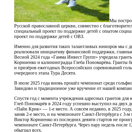
Мы постро
Русской православной церкви, совместно с благотворит
специальный проект по поддержке детей с опытом социа
проект по поддержке детей с ОВЗ.
Именно для развития таких талантливых юниоров мы с д
реализовали инициативу финансовой поддержки, главные 
Весной 2024 года «Гамма Инвест Групп» учредила грант
Корниенко и калининградца Глеба Пономарёва. Гранты б
и призёров ежегодных Всероссийских соревнований гольф
очередного этапа Тура Десяти.
В июле 2025 года вновь прошёл чемпионат среди гольфис
Завидово и традиционное уже вручение от нашей компан
Спустя год с момента учреждения адресных грантов для 
Глеб Пономарёв в 2024 году успешно выступил на двух д
«Пайн Крик» — 1-е место. А совсем недавно, в 2025 году
заняв 2-е место, и на чемпионате Санкт-Петербурга с 3-м 
Виктор Корниенко из последних девяти стартов не проиг
чемпионате Санкт-Петербурга. Через пару недель после 1
обыграл всех.