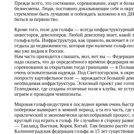
Прежде всего, это состязание, соревнование, азарт и бол
бизнесмены. Люди, постоянно доказывающие себе и окр
стремление быть лучшими и побеждать заложено в их ДН
биться за первенство.
Кроме того, поле для гольфа — всегда инфраструктурны
инвесторов, девелоперов. Любой девелопер знает, какой 
гольф-клуба. Инфраструктура, как правило, включает в 
отдыха до недвижимости, которая при наличии гольф-поля
мы уже видим в России.
Нам часто приходится слышать, мол, вот вы — Федерация 
надо сказать, что до определённого времени федерация 
соревнования за открытыми тогда границами — в Польше 
очень основательная надежда. Под Светлогорском, в окре
попросту картофельное поле — зарождается большой деве
необходимая инфраструктура. Эскизный проект уже готов
Геленджике, где созданы отличные поля и клубы, не уст
играем и проводим чемпионаты.
Мировая гольф-индустрия в последнее время очень быстр
побережье вымирает в зимний период, а та его часть, где 
практический и экономически целесообразный процесс, ос
круглый год играть в гольф. Не случайно в сторону раз
— Таиланд, Вьетнам, Корея, Китай. Там бешено растёт п
Калининградская федерация гольфа за 15 лет существова