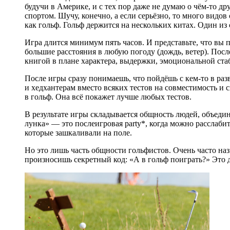
будучи в Америке, и с тех пор даже не думаю о чём-то др
спортом. Шучу, конечно, а если серьёзно, то много видов
как гольф.
Гольф держится на нескольких китах. Один и
Игра длится минимум пять часов. И представьте, что вы п
большие расстояния в любую погоду (дождь, ветер). Посл
книгой в плане характера, выдержки, эмоциональной ст
После игры сразу понимаешь, что пойдёшь с кем-то в ра
и хедхантерам вместо всяких тестов на совместимость и 
в гольф. Она всё покажет лучше любых тестов.
В результате игры складывается общность людей, объеди
лунка» — это послеигровая party*, когда можно расслабит
которые зашкаливали на поле.
Но это лишь часть общности гольфистов. Очень часто наз
произносишь секретный код: «А в гольф поиграть?» Это д