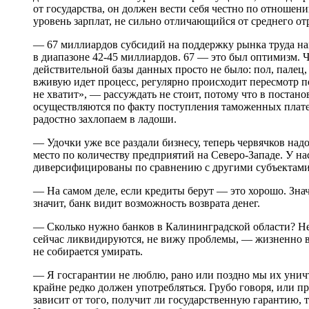
от государства, он должен вести себя честно по отношен
уровень зарплат, не сильно отличающийся от среднего от
— 67 миллиардов субсидий на поддержку рынка труда на
в диапазоне 42-45 миллиардов. 67 — это был оптимизм. Ч
действительной базы данных просто не было: пол, палец,
вживую идет процесс, регулярно происходит пересмотр
не хватит», — рассуждать не стоит, потому что в постан
осуществляются по факту поступления таможенных платеж
радостно захлопаем в ладоши.
— Удочки уже все раздали бизнесу, теперь червячков над
место по количеству предприятий на Северо-Западе. У н
диверсифицированы по сравнению с другими субъектами
— На самом деле, если кредиты берут — это хорошо. Знач
значит, банк видит возможность возврата денег.
— Сколько нужно банков в Калининградской области? Не з
сейчас ликвидируются, не вижу проблемы, — жизненно ва
не собирается умирать.
— Я госгарантии не люблю, рано или поздно мы их унич
крайне редко должен употребляться. Грубо говоря, или п
зависит от того, получит ли государственную гарантию, 