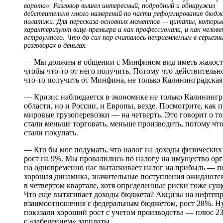
ворота». Разговор вышел интересный, подробный и обнаружил
действительно много намерений по части реформирования бюд
политики. Для пересказа основных моментов — цитаты, которы
характеризуют вице-премьера и как профессионала, и как челове
остроумного. Что до сих пор считалось неприемлемым в серьезн
разговорах о деньгах.
— Мы должны в общении с Минфином вид иметь жалос
чтобы что-то от него получить. Потому что действительно
что-то получить от Минфина, не только Калининградская 
— Кризис наблюдается в экономике не только Калинингр
области, но и России, и Европы, везде. Посмотрите, как 
мировые грузоперевозки — на четверть. Это говорит о то
стали меньше торговать, меньше производить, потому чт
стали покупать.
— Кто бы мог подумать, что налог на доходы физических
рост на 9%. Мы провалились по налогу на имущество ор
но одновременно нас вытаскивает налог на прибыль — п
хорошая динамика, значительные поступления ожидаютс
в четвертом квартале, хотя определенные риски тоже сущ
Что еще вытягивает доходы бюджета? Акцизы на нефтепр
взаимоотношения с федеральным бюджетом, рост 28%. Ну
показали хороший рост с учетом производства — плюс 23
с «забелением» зарплаты.