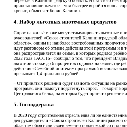
переезде в Калининградскую область. Из-за этого некот
приостановили начатое – чем быстрее вернётся волна спр
кризис, объясняет Борис Калинин.
4. Набор льготных ипотечных продуктов
Спрос на жильё также могут стимулировать льготные ипо
руководителей «Союза строителей Калининградской об
области», одним из наиболее востребованных продуктов 
идут разговоры об отмене действия этой программы и в 
она распространяется на семьи, в которых родился ребёно
2022 года ТАСС16+ сообщил о том, что президент Влади
льготной ставке до 6 процентов годовых на семьи, где р
действия «Семейной ипотеки» программой воспользовали
превышает 1,4 триллиона рублей.
– От принятых решений будет зависеть ситуация на рын
программ, они помогут подстегнуть спрос, – говорит Бо
Центрального банка, на котором будет принято решение
5. Господдержка
В 2020 году строительная отрасль едва ли не единственна
дел руководители «Союза строителей Калининградской
области» объясняли своевременно поддержкой со сторон