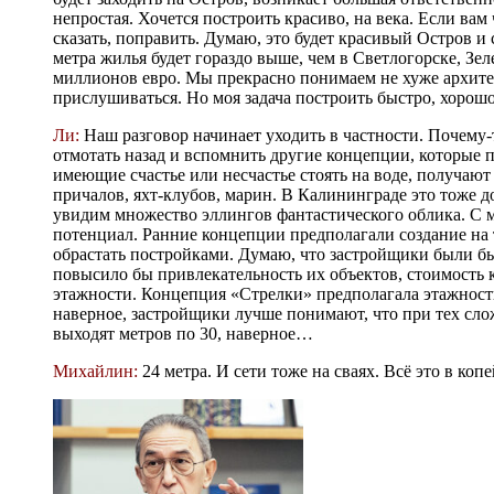
непростая. Хочется построить красиво, на века. Если вам
сказать, поправить. Думаю, это будет красивый Остров и 
метра жилья будет гораздо выше, чем в Светлогорске, Зе
миллионов евро. Мы прекрасно понимаем не хуже архитект
прислушиваться. Но моя задача построить быстро, хорошо,
Ли:
Наш разговор начинает уходить в частности. Почему-
отмотать назад и вспомнить другие концепции, которые пр
имеющие счастье или несчастье стоять на воде, получаю
причалов, яхт-клубов, марин. В Калининграде это тоже 
увидим множество эллингов фантастического облика. С 
потенциал. Ранние концепции предполагали создание на
обрастать постройками. Думаю, что застройщики были бы
повысило бы привлекательность их объектов, стоимость 
этажности. Концепция «Стрелки» предполагала этажность
наверное, застройщики лучше понимают, что при тех сло
выходят метров по 30, наверное…
Михайлин:
24 метра. И сети тоже на сваях. Всё это в копе