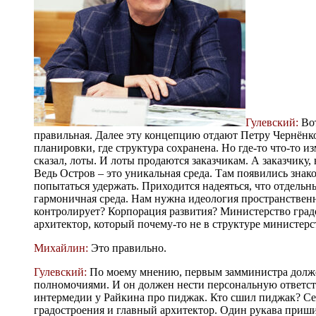
Гулевский:
Вот
правильная. Далее эту концепцию отдают Петру Чернёнко
планировки, где структура сохранена. Но где-то что-то 
сказал, лоты. И лоты продаются заказчикам. А заказчику, 
Ведь Остров – это уникальная среда. Там появились знак
попытаться удержать. Приходится надеяться, что отдельн
гармоничная среда. Нам нужна идеология пространственног
контролирует? Корпорация развития? Министерство градо
архитектор, который почему-то не в структуре министер
Михайлин:
Это правильно.
Гулевский:
По моему мнению, первым замминистра долже
полномочиями. И он должен нести персональную ответстве
интермедии у Райкина про пиджак. Кто сшил пиджак? Сей
градостроения и главный архитектор. Один рукава пришив