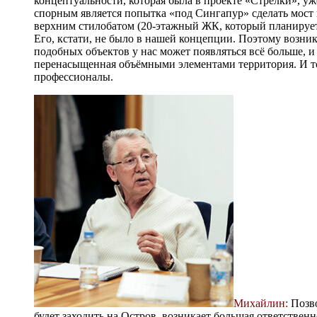
концептуальности, которая была в проекте «Стрелки», уж
спорным является попытка «под Сингапур» сделать мост 
верхним стилобатом (20-этажный ЖК, который планирует 
Его, кстати, не было в нашей концепции. Поэтому возни
подобных объектов у нас может появляться всё больше, и
перенасыщенная объёмными элементами территория. И тог
профессионалы.
Михайлин:
Позво
будет заходить на Остров, возникает большая ответственн