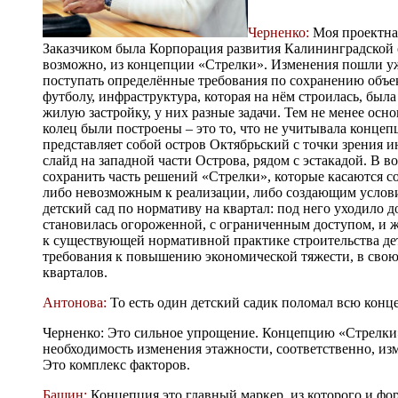
Черненко:
Моя проектная
Заказчиком была Корпорация развития Калининградской 
возможно, из концепции «Стрелки». Изменения пошли уже
поступать определённые требования по сохранению объе
футболу, инфраструктура, которая на нём строилась, бы
жилую застройку, у них разные задачи. Тем не менее ос
колец были построены – это то, что не учитывала конце
представляет собой остров Октябрьский с точки зрения и
слайд на западной части Острова, рядом с эстакадой. В в
сохранить часть решений «Стрелки», которые касаются со
либо невозможным к реализации, либо создающим условия
детский сад по нормативу на квартал: под него уходило д
становилась огороженной, с ограниченным доступом, и 
к существующей нормативной практике строительства дет
требования к повышению экономической тяжести, в свою 
кварталов.
Антонова:
То есть один детский садик поломал всю кон
Черненко: Это сильное упрощение. Концепцию «Стрелки»
необходимость изменения этажности, соответственно, из
Это комплекс факторов.
Башин:
Концепция это главный маркер, из которого и фор