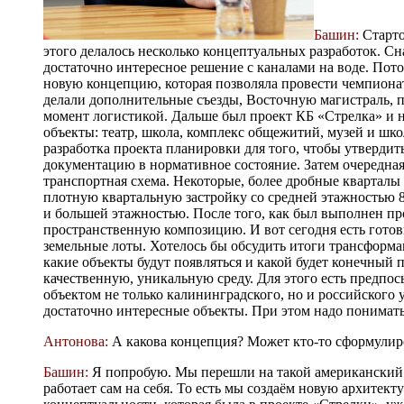
Башин:
Старто
этого делалось несколько концептуальных разработок. С
достаточно интересное решение с каналами на воде. Пото
новую концепцию, которая позволяла провести чемпиона
делали дополнительные съезды, Восточную магистраль, по
момент логистикой. Дальше был проект КБ «Стрелка» и н
объекты: театр, школа, комплекс общежитий, музей и шк
разработка проекта планировки для того, чтобы утвердит
документацию в нормативное состояние. Затем очередна
транспортная схема. Некоторые, более дробные кварталы
плотную квартальную застройку со средней этажностью 8-
и большей этажностью. После того, как был выполнен пр
пространственную композицию. И вот сегодня есть готов
земельные лоты. Хотелось бы обсудить итоги трансформац
какие объекты будут появляться и какой будет конечный
качественную, уникальную среду. Для этого есть предпос
объектом не только калининградского, но и российского 
достаточно интересные объекты. При этом надо понимат
Антонова:
А какова концепция? Может кто-то сформулир
Башин:
Я попробую. Мы перешли на такой американский 
работает сам на себя. То есть мы создаём новую архитек