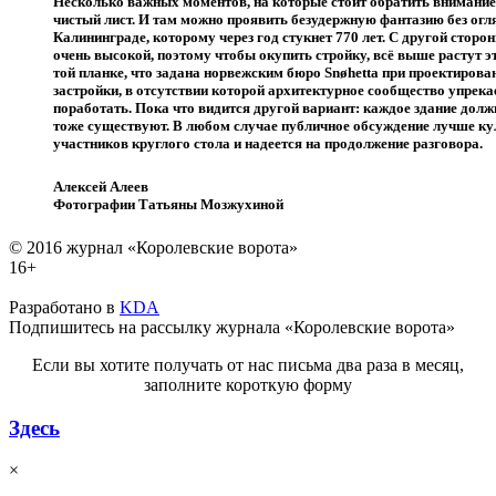
Несколько важных моментов, на которые стоит обратить внимание
чистый лист. И там можно проявить безудержную фантазию без огл
Калининграде, которому через год стукнет 770 лет. С другой стор
очень высокой, поэтому чтобы окупить стройку, всё выше растут э
той планке, что задана норвежским бюро Snøhetta при проектиров
застройки, в отсутствии которой архитектурное сообщество упрека
поработать. Пока что видится другой вариант: каждое здание дол
тоже существуют. В любом случае публичное обсуждение лучше ку
участников круглого стола и надеется на продолжение разговора.
Алексей Алеев
Фотографии Татьяны Мозжухиной
© 2016 журнал «Королевские ворота»
16+
Разработано в
KDA
Подпишитесь на рассылку журнала «Королевские ворота»
Если вы хотите получать от нас письма два раза в месяц,
заполните короткую форму
Здесь
×