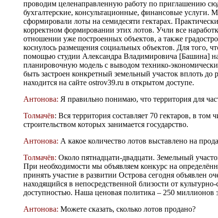
проводим целенаправленную работу по приглашению сюда
бухгалтерские, консультационные, финансовые услуги. М
сформировали лоты на семидесяти гектарах. Практически
корректном формировании этих лотов. Учли все наработк
отношении уже построенных объектов, а также градостро
коснулось размещения социальных объектов. Для того, 
помощью студии Александра Владимировича [Башина] на
планировочную модель с выводом технико-экономических
быть застроен конкретный земельный участок вплоть до
находится на сайте ostrov39.ru в открытом доступе.
Антонова:
Я правильно понимаю, что территория для час
Толмачёв
: Вся территория составляет 70 гектаров, в том 
строительством которых занимается государство.
Антонова:
А какое количество лотов выставлено на прод
Толмачёв:
Около пятнадцати-двадцати. Земельный участок 
При необходимости мы объявляем конкурс на определён
принять участие в развитии Острова сегодня объявлен оч
находящийся в непосредственной близости от культурно-
доступностью. Наша ценовая политика – 250 миллионов за
Антонова:
Можете сказать, сколько лотов продано?