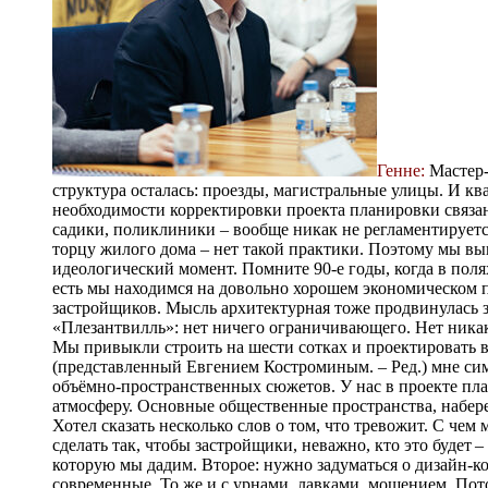
Генне:
Мастер-
структура осталась: проезды, магистральные улицы. И кв
необходимости корректировки проекта планировки связан
садики, поликлиники – вообще никак не регламентируется
торцу жилого дома – нет такой практики. Поэтому мы вы
идеологический момент. Помните 90-е годы, когда в поля
есть мы находимся на довольно хорошем экономическом п
застройщиков. Мысль архитектурная тоже продвинулась за
«Плезантвилль»: нет ничего ограничивающего. Нет никак
Мы привыкли строить на шести сотках и проектировать в т
(представленный Евгением Костроминым. – Ред.) мне сим
объёмно-пространственных сюжетов. У нас в проекте пла
атмосферу. Основные общественные пространства, набере
Хотел сказать несколько слов о том, что тревожит. С чем
сделать так, чтобы застройщики, неважно, кто это будет 
которую мы дадим. Второе: нужно задуматься о дизайн-ко
современные. То же и с урнами, лавками, мощением. Пот