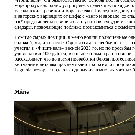
морепродуктов: одних устриц здесь целых шесть видов, от
магаданские креветки и морские ежи. Последние доступны
в авторских вариациях от шефа: с манго и авокадо, со сл
bar* представлены севиче из лангустинов, сугудай из кон
анадары, позволяющие поближе познакомиться с семейст
Помимо сырых позиций, в меню вошли полноценные блюда
спаржей, мидии в соусе. Одно из самых необычных — шау
участия в «Фиштивале» весной 2023-го, но по просьбам г
удовольствие 900 рублей, в составе только краб и овощи
рассказывает, что во время проработки блюда протестиро
внимание к деталям прослеживается во всём: от подстав
Laguiole, которые подают к одному из немногих мясных 
Måne