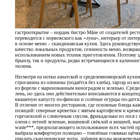
гастрооткрытие – нордик бистро Måne от создателей рес
переводится с норвежского как «луна», интерь­ер от пи
в основе меню – скандинавская кухня. Здесь руководствую
качество локальных продуктов, сезонность меню, возвр
использованием новых техник приготовления. Поэтому з
брынзу, так и продукты, редко встречающиеся в калининг
тюленя.
Несмотря на нотки азиатской и средиземноморской кухни
строганина из оленины (подаётся без хлеба), тартар из 
из форели с маринованным виноградом и зеленью. Среди 
лень, но здесь они действительно вписываются в концеп
квашеную капусту по-фински и солёные огурцы по-датск
В отличие от многих ресторанов, где основные блюда ка
позиций: северные креветки с мятым картофелем и кремо
горгонзолой и сливочным соусом, фрикадельки из лося с
оленя с летней зеленью, вишневой свёклой и вишней, вы
waste***, предполагающего использование всех частей пр
выбрала комфортную позицию – томлёные говяжьи щёчки
придать скандинавские ноты, добавив ягоды можжевельн