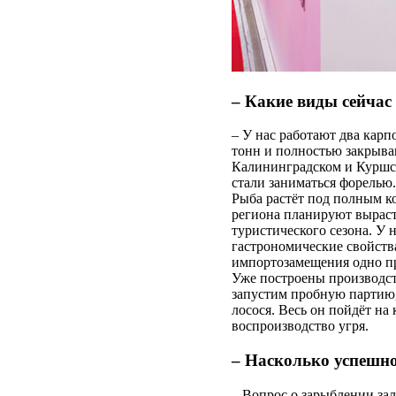
– Какие виды сейча
– У нас работают два карп
тонн и полностью закрываю
Калининградском и Куршско
стали заниматься форелью.
Рыба растёт под полным ко
региона планируют выраст
туристического сезона. У
гастрономические свойств
импортозамещения одно пр
Уже построены производст
запустим пробную партию,
лосося. Весь он пойдёт на
воспроизводство угря.
– Насколько успешно
– Вопрос о зарыблении зал