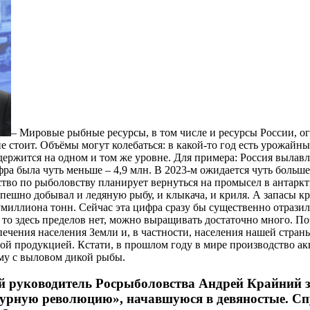
– Мировые рыбные ресурсы, в том числе и ресурсы России, о
е стоит. Объёмы могут колебаться: в какой-то год есть урожайн
 держится на одном и том же уровне. Для примера: Россия вылав
ра была чуть меньше – 4,9 млн. В 2023-м ожидается чуть больше
тво по рыболовству планирует вернуться на промысел в антаркт
спешно добывал и ледяную рыбу, и клыкача, и криля. А запасы 
миллиона тонн. Сейчас эта цифра сразу бы существенно отразил
, то здесь пределов нет, можно выращивать достаточно много. П
печения населения Земли и, в частности, населения нашей стра
ой продукцией. Кстати, в прошлом году в мире производство ак
ёму с выловом дикой рыбы.
й руководитель Росрыболовства Андрей Крайний з
урную революцию», начавшуюся в девяностые. Спу