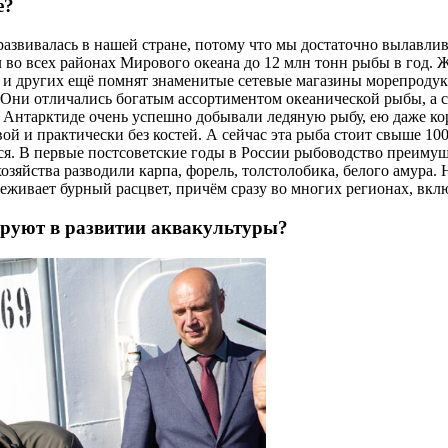
е?
 развивалась в нашей стране, потому что мы достаточно вылавли
 во всех районах Мирового океана до 12 млн тонн рыбы в год. 
и других ещё помнят знаменитые сетевые магазины морепродукто
 Они отличались богатым ассортиментом океанической рыбы, а 
в Антарктиде очень успешно добывали ледяную рыбу, ею даже 
ой и практически без костей. А сейчас эта рыба стоит свыше 10
я. В первые постсоветские годы в России рыбоводство преиму
озяйства разводили карпа, форель, толстолобика, белого амура. 
реживает бурный расцвет, причём сразу во многих регионах, вкл
ируют в развитии аквакультуры?