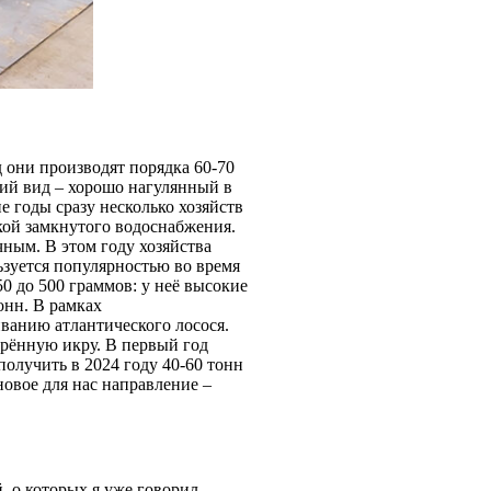
д они производят порядка 60-70
кий вид – хорошо нагулянный в
е годы сразу несколько хозяйств
вкой замкнутого водоснабжения.
чным. В этом году хозяйства
ьзуется популярностью во время
0 до 500 граммов: у неё высокие
онн. В рамках
ванию атлантического лосося.
орённую икру. В первый год
олучить в 2024 году 40-60 тонн
новое для нас направление –
, о которых я уже говорил