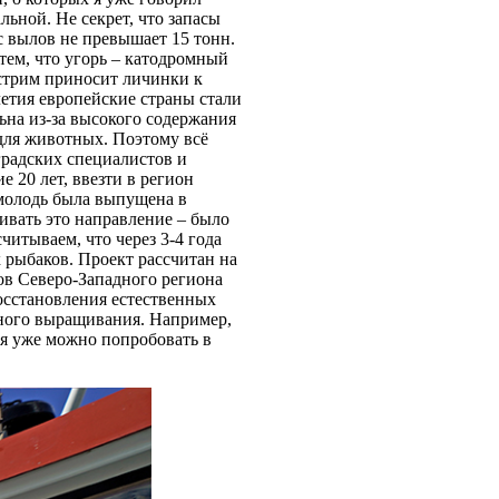
ьной. Не секрет, что запасы
с вылов не превышает 15 тонн.
 тем, что угорь – катодромный
фстрим приносит личинки к
летия европейские страны стали
ьна из-за высокого содержания
 для животных. Поэтому всё
градских специалистов и
 20 лет, ввезти в регион
 молодь была выпущена в
ивать это направление – было
читываем, что через 3-4 года
х рыбаков. Проект рассчитан на
мов Северо-Западного региона
восстановления естественных
арного выращивания. Например,
ря уже можно попробовать в