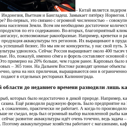
– Китай является лидером
, Индонезия, Вьетнам и Бангладеш. Замыкает пятёрку Норвегия
ре? Во-первых, это связано с огромной численностью – совокуп
ина населения Земли. Всем им необходимо достаточное количест
 продуктов по его содержанию. Во-вторых, благоприятный клима
пангасиус, всевозможные ракообразные. Например, креветки и р
ё продукция аквакультуры тех регионов. Их выращивают в прудах
нь успешный бизнес. Но мы им не конкуренты, у нас свой путь. 
ультуры удвоилось. Сейчас Россия выращивает около 400 тысяч 
овые. Но, пожалуй, именно сёмга и форель составляют основной 
 Это примерно на 20% больше, чем годом ранее. Карповых было 
говых – 365 тонн. На Дальнем Востоке разводят ценные объекты 
нечно, цена на них приличная, выращиваются они в ограниченно
х подают в отдельных ресторанах Калининграда.
 области до недавнего времени разводили лишь к
рыб, которых было недостаточно в дикой природе. Например, ка
, сазана. Ещё разводили радужную форель. Было предприятие на 
 к сожалению, практически не работает. А когда-то производило 
ьше не съедал, ведь был огромный выбор выловленной рыбы как 
 сейчас развитие аквакультуры идёт очень точечно, ведь задача 
. Поэтому аквакультурные хозяйства работают с магазинами, каф