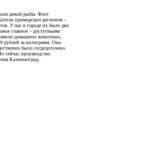
вали дикой рыбы. Флот
Жители приморских регионов –
в. У нас в городе их было два
самое главное – доступными
кормили домашних животных,
00 рублей за килограмм. Она
щественно было сосредоточено
Но сейчас производство
ючая Калининград.