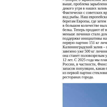
выше, проблема зарыбления
дикого угря в наших залив
Фактически с советских вр
вид рыбы. Наш европейски
берегам Европы, где зате
в большом количестве выл
белка. Теперь продают её 
меньше личинки стало дох
поддержке инициативы на в
первую партию 151 кг лич
Калининградский залив – 
завезено уже 500 кг личин
она станет половозрелым у
12 лет. С 2025 года мы пл
России, в частности, Финс
запасов популяции, какая-
из первой партии стеклов
ресторанах города.