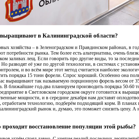
с выращивают в Калининградской области?
овых хозяйства – в Зеленоградском и Правдинском районах, в го
т потребности рынка. Тем более есть альтернатива, очень близ
м заливах лещ. Если говорить про другие виды, то за последни
 Но разводят её уже по другой технологии, в системах с устано
нтролем, и во всём мире этот метод считается наиболее экологи
ить порядка 15 тонн форели. Спрос хороший. Особенно она пол
 нас выращивают так называемую порционную форель весом от 35
а. В ближайшие год-два планируем производить порядка 50-60 т
едприятие в Светловском городском округе готовится к выращи
венные мощности, и в середине декабря нам доставят оплодотв
 отработаем технологию, подберём подходящий корм. В планах п
 калининградский рынок и, думаю, это поможет снизить цену. А 
 проходит восстановление популяции этой рыбы?
ивов угрём стоял давно. С учетом реалий последних десятилетий