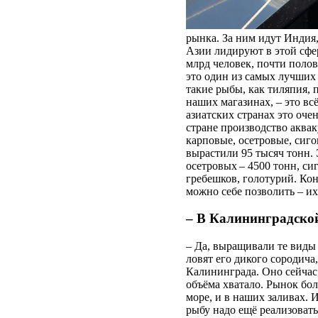
рынка. За ним идут Индия
Азии лидируют в этой сфе
млрд человек, почти полов
это один из самых лучших
такие рыбы, как тиляпия, 
наших магазинах, – это вс
азиатских странах это оче
стране производство аквак
карповые, осетровые, сиг
вырастили 95 тысяч тонн.
осетровых – 4500 тонн, си
гребешков, голотурий. Ко
можно себе позволить – и
– В Калининградской
– Да, выращивали те виды 
ловят его дикого сородича
Калининграда. Оно сейчас,
объёма хватало. Рынок бол
море, и в наших заливах. И
рыбу надо ещё реализовать