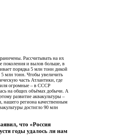
граничены. Рассчитывать на их
ые поколения и вылов больше, в
ливает порядка 5 млн тонн дикой
 5 млн тонн. Чтобы увеличить
ическую часть Атлантики, где
криля огромные – в СССР
ась на общих объёмах добычи. А
оэтому развитие аквакультуры –
ны, нашего региона качественным
вакультуры достигло 90 млн
аявил, что «Россия
стя годы удалось ли нам