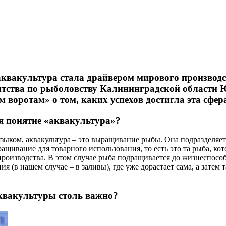
аквакультура стала драйвером мирового производ
нтства по рыболовству Калининградской области 
 воротам» о том, каких успехов достигла эта сфер
бя понятие «аквакультура»?
языком, аквакультура – это выращивание рыбы. Она подразделяет
ащивание для товарного использования, то есть это та рыба, кот
роизводства. В этом случае рыба подращивается до жизнеспосо
я (в нашем случае – в заливы), где уже дорастает сама, а затем
квакультуры столь важно?