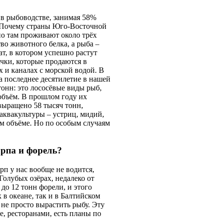
 в рыбоводстве, занимая 58%
. Почему страны Юго-Восточной
но там проживают около трёх
во животного белка, а рыба –
т, в котором успешно растут
ачки, которые продаются в
 и каналах с морской водой. В
За последнее десятилетие в нашей
тонн: это лососёвые виды рыб,
объём. В прошлом году их
выращено 58 тысяч тонн,
аквакультуры – устриц, мидий,
м объёме. Но по особым случаям
арпа и форель?
рп у нас вообще не водится,
Голубых озёрах, недалеко от
до 12 тонн форели, и этого
в океане, так и в Балтийском
– не просто вырастить рыбу. Эту
е, ресторанами, есть планы по