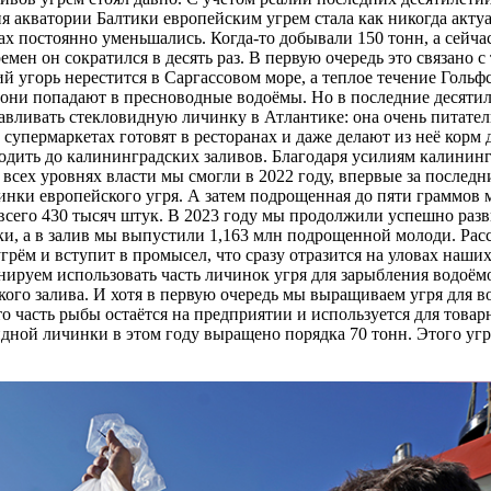
 акватории Балтики европейским угрем стала как никогда актуал
ах постоянно уменьшались. Когда-то добывали 150 тонн, а сейча
емен он сократился в десять раз. В первую очередь это связано с
й угорь нерестится в Саргассовом море, а теплое течение Голь
м они попадают в пресноводные водоёмы. Но в последние десяти
авливать стекловидную личинку в Атлантике: она очень питател
в супермаркетах готовят в ресторанах и даже делают из неё корм
одить до калининградских заливов. Благодаря усилиям калинин
сех уровнях власти мы смогли в 2022 году, впервые за последние
инки европейского угря. А затем подрощенная до пяти граммов
всего 430 тысяч штук. В 2023 году мы продолжили успешно разв
ки, а в залив мы выпустили 1,163 млн подрощенной молоди. Расс
грём и вступит в промысел, что сразу отразится на уловах наши
анируем использовать часть личинок угря для зарыбления водоё
кого залива. И хотя в первую очередь мы выращиваем угря для 
то часть рыбы остаётся на предприятии и используется для тов
идной личинки в этом году выращено порядка 70 тонн. Этого уг