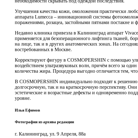
необходимости скрывать под одеждой последствия.
Улучшения качества кожи, омоложения практически любо
аппарата Lumecca – инновационной системы фотоомоложе
поражениями, розацеа, застойными пятнами постакне и 
Недавно клиника привезла в Калининград аппарат Vivace
применяется для безоперационного лифтинга тканей, бор
на лице, так и в других анатомических зонах. На сегодн
востребованных в Москве.
Корректируют фигуру в COSMOPERSHIN с помощью ультр
воздействием ультразвуковых волн, причём всего за один
количества жира. Процедура выгодно отличается тем, что
В COSMOPERSHIN индивидуально подходят к решению пр
долгосрочную, так и на краткосрочную перспективу. Он
эстетические и возрастные дефекты и одновременно по
уровне.
Илья Ефимов
Фотография из архива редакции
г. Калининград, ул. 9 Апреля, 88а