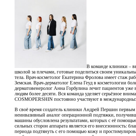
В команде клиники – в
школой за плечами, готовые поделиться своим уникальны
тела. Врач-косметолог Екатерина Фролова имеет стаж рабо
Земская. Врач-дерматолог Елена Геуд в косметологии бол
дерматовенеролог Анна Горбулина лечит пациентов уже в
людям более десяти. Вся команда уделяет серьёзное вни
COSMOPERSHIN постоянно участвуют в международных и
В своё время создатель клиники Андрей Першин первы
неинвазивный аналог операционной подтяжки, получивши
машины обусловлена результатами, которых с её помощью
сильных сторон аппарата является его внесезонность: б
периода подтянуть с его помощью кожу и простимулирова