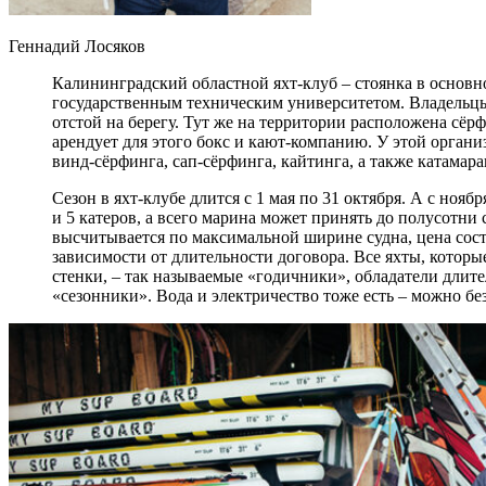
Геннадий Лосяков
Калининградский областной яхт-клуб – стоянка в основн
государственным техническим университетом. Владельцы
отстой на берегу. Тут же на территории расположена сёрф
арендует для этого бокс и кают-компанию. У этой органи
винд-сёрфинга, сап-сёрфинга, кайтинга, а также катамар
Сезон в яхт-клубе длится с 1 мая по 31 октября. А с ноябр
и 5 катеров, а всего марина может принять до полусотни 
высчитывается по максимальной ширине судна, цена состав
зависимости от длительности договора. Все яхты, котор
стенки, – так называемые «годичники», обладатели длит
«сезонники». Вода и электричество тоже есть – можно бе