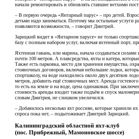
начали ремонтировать и обновлять ставшие ветхими пост
– В первую очередь «Янтарный парус» – про детей. Взросл
детьми надо заниматься. Поэтому мы остальные услуги ра
появляются возможности, – говорит Дмитрий.
Зарицкий видит в «Янтарном парусе» не только спортшк
базу с полным набором услуг, включая яхтенный порт, п
Яхтенная гавань, или марина, начала создаваться силами
почти 100 метров. А плавсредства, яхты и катера, которы
Также есть парковка, место для хранения имущества, ох
стояночных договоров, включая небольшие лодки, которы
спортшколу, на воде находились около двух десятков лод
метров, добавить ещё стояночных мест. Аренда гостевого 
то есть на земле и на воде, цена одинаковая. При заключ
стоимость аренды входит также подъём и спуск маломерно
словам Дмитрия, не слишком увеличился.
– Добавилось несколько яхт россиян, которые хранили их
спроса пока нет, – подытоживает Дмитрий Зарицкий.
Калининградский областной яхт-клуб
(пос. Прибрежный, Мамоновское шоссе)