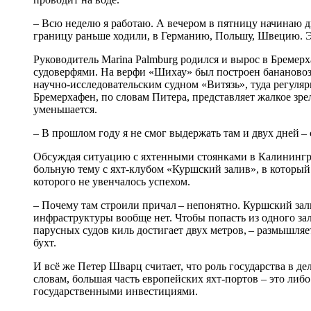
– Всю неделю я работаю. А вечером в пятницу начинаю дв
границу раньше ходили, в Германию, Польшу, Швецию. Это
Руководитель Marina Palmburg родился и вырос в Бремерх
судоверфями. На верфи «Шихау» был построен бананово
научно-исследовательским судном «Витязь», туда регуля
Бремерхафен, по словам Питера, представляет жалкое зрел
уменьшается.
– В прошлом году я не смог выдержать там и двух дней – 
Обсуждая ситуацию с яхтенными стоянками в Калинингра
больную тему с яхт-клубом «Куршский залив», в которы
которого не увенчалось успехом.
– Почему там строили причал – непонятно. Куршский зал
инфраструктуры вообще нет. Чтобы попасть из одного зал
парусных судов киль достигает двух метров, – размышляе
бухт.
И всё же Петер Шварц считает, что роль государства в де
словам, большая часть европейских яхт-портов – это либо
государственными инвестициями.