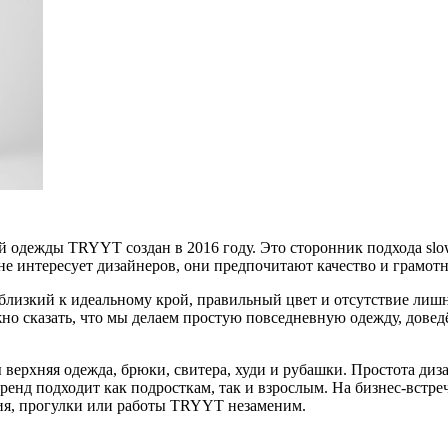
 одежды TRYYT создан в 2016 году. Это сторонник подхода slow
е интересует дизайнеров, они предпочитают качество и грамот
 близкий к идеальному крой, правильный цвет и отсутствие ли
о сказать, что мы делаем простую повседневную одежду, дове
верхняя одежда, брюки, свитера, худи и рубашки. Простота диз
ренд подходит как подросткам, так и взрослым. На бизнес-встреч
ния, прогулки или работы TRYYT незаменим.