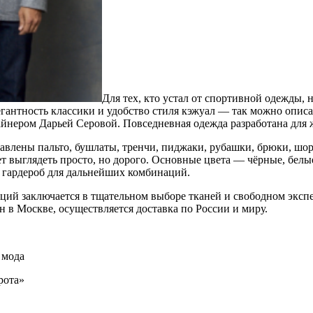
Для тех, кто устал от спортивной одежды, 
легантность классики и удобство стиля кэжуал — так можно опис
айнером Дарьей Серовой. Повседневная одежда разработана для
авлены пальто, бушлаты, тренчи, пиджаки, рубашки, брюки, шор
т выглядеть просто, но дорого. Основные цвета — чёрные, белы
й гардероб для дальнейших комбинаций.
ий заключается в тщательном выборе тканей и свободном экспе
ин в Москве, осуществляется доставка по России и миру.
 мода
рота»