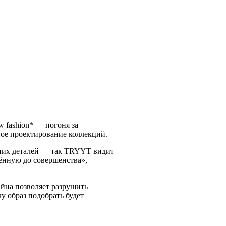
 fashion* — погоня за
ное проектирование коллекций.
шних деталей — так TRYYT видит
дённую до совершенства», —
айна позволяет разрушить
у образ подобрать будет