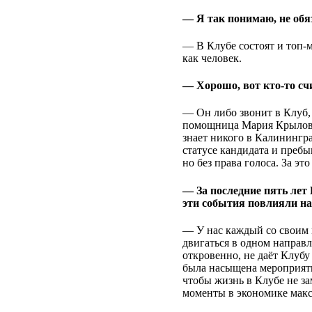
— Я так понимаю, не обя
— В Клубе состоят и топ-
как человек.
— Хорошо, вот кто-то счи
— Он либо звонит в Клуб,
помощница Мария Крылова. 
знает никого в Калинингра
статусе кандидата и пребы
но без права голоса. За эт
— За последние пять лет 
эти события повлияли на 
— У нас каждый со своим 
двигаться в одном направле
откровенно, не даёт Клубу
была насыщена мероприяти
чтобы жизнь в Клубе не з
моменты в экономике мак