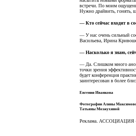
насытить новыми форматам
встречи. По моим ощущени
Нужно драйвить, гонять, ш
— Кто сейчас входит в с
— У нас очень сильный с
Васильева, Ирина Кривоше
— Насколько я знаю, сей
— Да. Слишком много анонс
точки зрения эффективнос
будет конференция практик
заинтересован в более бли
Евгения Иванкова
Фотографии Алины Максимово
Татьяны Мозжухиной
Реклама. АССОЦИАЦИЯ «