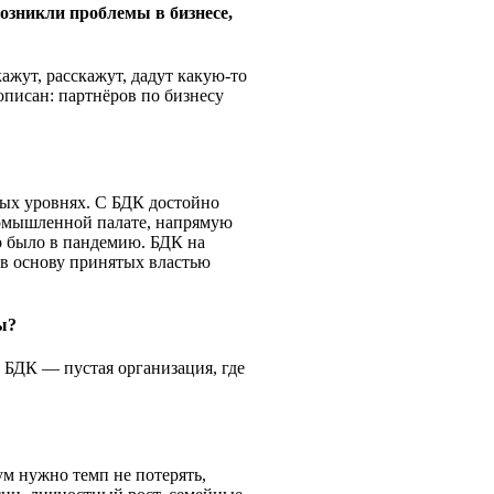
озникли проблемы в бизнесе,
ажут, расскажут, дадут какую-то
описан: партнёров по бизнесу
ных уровнях. С БДК достойно
ромышленной палате, напрямую
о было в пандемию. БДК на
 в основу принятых властью
ы?
о БДК — пустая организация, где
м нужно темп не потерять,