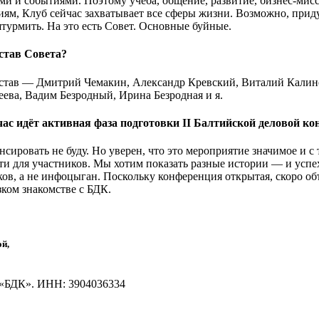
и и событиями. Поэтому учеба, общение, развитие, бизнес-мис
ям, Клуб сейчас захватывает все сферы жизни. Возможно, придум
турмить. На это есть Совет. Основные буйные.
остав Совета?
остав — Дмитрий Чемакин, Александр Кревский, Виталий Кали
ева, Вадим Безродный, Ирина Безродная и я.
час идёт активная фаза подготовки II Балтийской деловой ко
ировать не буду. Но уверен, что это мероприятие значимое и с 
ти для участников. Мы хотим показать разные истории — и успех
ов, а не инфоцыган. Поскольку конференция открытая, скоро об
зком знакомстве с БДК.
й,
БДК». ИНН: 3904036334