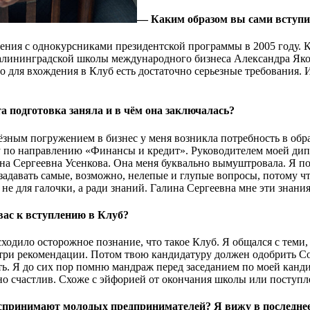
— Каким образом вы сами вступи
ения с однокурсниками президентской программы в 2005 году. К
лининградской школы международного бизнеса Александра Яков
то для вхождения в Клуб есть достаточно серьезные требования. 
а подготовка заняла и в чём она заключалась?
ьёзным погружением в бизнес у меня возникла потребность в об
 по направлению «Финансы и кредит». Руководителем моей ди
а Сергеевна Усенкова. Она меня буквально вымуштровала. Я под
 задавать самые, возможно, нелепые и глупые вопросы, потому 
 не для галочки, а ради знаний. Галина Сергеевна мне эти знания 
вас к вступлению в Клуб?
одило осторожное познание, что такое Клуб. Я общался с теми,
три рекомендации. Потом твою кандидатуру должен одобрить Со
ть. Я до сих пор помню мандраж перед заседанием по моей канди
но счастлив. Схоже с эйфорией от окончания школы или поступл
оспринимают молодых предпринимателей? Я вижу в последнее