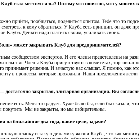
 Клуб стал местом силы? Потому что понятно, что у многих в
можно прийти, пообщаться, поделиться опытом. Тебе что-то подск
мотреть, к кому обратиться. У Клуба есть принцип, он даже пр
нов Клуба. Деньги надо платить своим, усиливать своих.
«боли» может закрывать Клуб для предпринимателей?
тным сообществом экспертов. И его члены представлены на раз
авительство. Члены Клуба присутствуют в комитетах, торгово-п
кто принимает решения. И зачастую нас слышат. Я помню, как эт
лепту в процессы, которые проходили. Наши предложения легли
— достаточно закрытая, элитарная организация. Вы согласн
нение есть. Меня это радует. Хуже было бы, если бы сказали, чт
ы покутить. Мы не закрыты, но мы избирательны.
я на ближайшие два года, какие цели, задачи?
л такую планку и такую динамику жизни Клуба, что как миниму