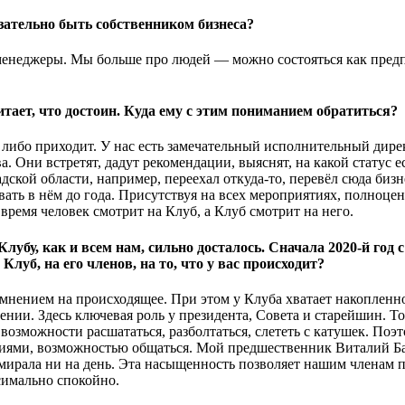
зательно быть собственником бизнеса?
менеджеры. Мы больше про людей — можно состояться как предп
тает, что достоин. Куда ему с этим пониманием обратиться?
 либо приходит. У нас есть замечательный исполнительный дире
Они встретят, дадут рекомендации, выяснят, на какой статус ес
дской области, например, переехал откуда-то, перевёл сюда бизне
вать в нём до года. Присутствуя на всех мероприятиях, полноце
о время человек смотрит на Клуб, а Клуб смотрит на него.
Клубу, как и всем нам, сильно досталось. Сначала 2020-й год
Клуб, на его членов, на то, что у вас происходит?
мнением на происходящее. При этом у Клуба хватает накопленн
нии. Здесь ключевая роль у президента, Совета и старейшин. То 
 возможности расшататься, разболтаться, слететь с катушек. Поэ
ями, возможностью общаться. Мой предшественник Виталий Баг
амирала ни на день. Эта насыщенность позволяет нашим членам 
симально спокойно.