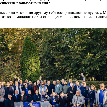
енческие взаимоотношения?
е люди мыслят по-другому, себя воспринимают по-другому. М
этих воспоминаний нет. И они ищут свои воспоминания в нашей 