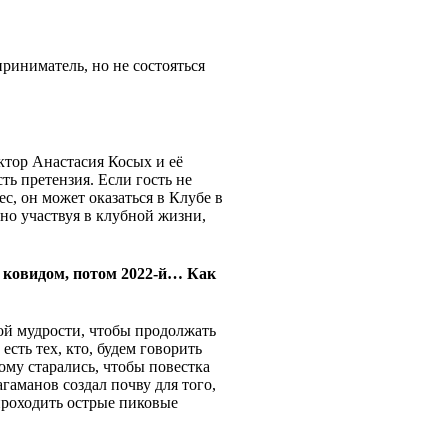
риниматель, но не состояться
ктор Анастасия Косых и её
ть претензия. Если гость не
с, он может оказаться в Клубе в
нно участвуя в клубной жизни,
 с ковидом, потом 2022-й… Как
ой мудрости, чтобы продолжать
есть тех, кто, будем говорить
тому старались, чтобы повестка
аманов создал почву для того,
проходить острые пиковые