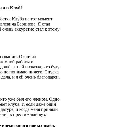
ли в Клуб?
остяк Клуба на тот момент
левича Баринова. Я стал
И очень аккуратно стал к этому
разовании. Окончил
пломной работы и
ошёл к ней и сказал, что буду
что не понимаю ничего. Спуска
дала, и я ей очень благодарен.
 кто уже был его членом. Одно
вет клуба. И если даже один
датуре, и когда меня приняли
ения в престижный вуз.
 время много новых имён.