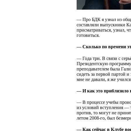
— Про БДК я узнал из общ
составляли выпускники Ка
присматриваться, узнал, ч
готовиться.
— Сколько по времени эт
— Года три. В связи с сер
Президентскую программу
преподавателем была Галин
сидеть за первой партой и
мне не давали, я же учился
— И как это приблизило 
— В процессе учебы происх
из условий вступления — 
против, то могут не приня
летом 2008-го, был безмер
— Как сейчас в Клубе в