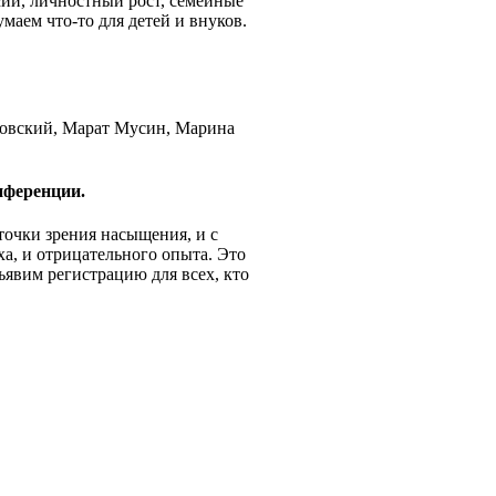
сии, личностный рост, семейные
аем что-то для детей и внуков.
новский, Марат Мусин, Марина
нференции.
точки зрения насыщения, и с
а, и отрицательного опыта. Это
ъявим регистрацию для всех, кто