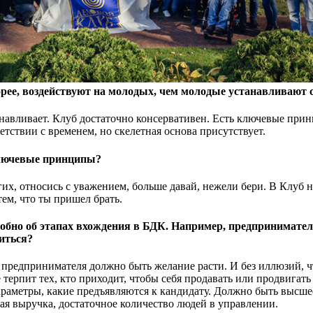
ее, воздействуют на молодых, чем молодые устанавливают 
навливает. Клуб достаточно консервативен. Есть ключевые прин
тствии с временем, но скелетная основа присутствует.
ключевые принципы?
их, относись с уважением, больше давай, нежели бери. В Клуб н
 тем, что ты пришел брать.
обно об этапах вхождения в БДК. Например, предпринимате
виться?
предпринимателя должно быть желание расти. И без иллюзий, что
 терпит тех, кто приходит, чтобы себя продавать или продвигать
араметры, какие предъявляются к кандидату. Должно быть высше
ая выручка, достаточное количество людей в управлении.