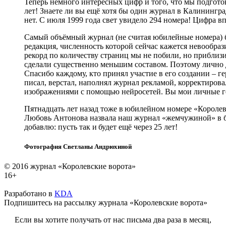
Теперь немного интересных цифр и того, что мы подгото
лет! Знаете ли вы ещё хотя бы один журнал в Калинингра
нет. С июля 1999 года свет увидело 294 номера! Цифра впе
Самый объёмный журнал (не считая юбилейные номера) бы
редакция, численность которой сейчас кажется невообраз
рекорд по количеству страниц мы не побили, но приблизи
сделали существенно меньшим составом. Поэтому лично дл
Спасибо каждому, кто принял участие в его создании – г
писал, верстал, наполнял журнал рекламой, корректирова
изображениями с помощью нейросетей. Вы мои личные г
Пятнадцать лет назад тоже в юбилейном номере «Королев
Любовь Антонова наз­вала наш журнал «жемчужиной» в б
добавлю: пусть так и будет ещё через 25 лет!
Фотография Светланы Андрюхиной
© 2016 журнал «Королевские ворота»
16+
Разработано в
KDA
Подпишитесь на рассылку журнала «Королевские ворота»
Если вы хотите получать от нас письма два раза в месяц,