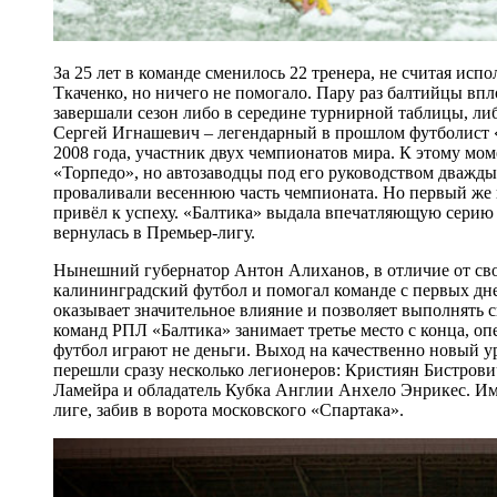
За 25 лет в команде сменилось 22 тренера, не считая и
Ткаченко, но ничего не помогало. Пару раз балтийцы вп
завершали сезон либо в середине турнирной таблицы, либ
Сергей Игнашевич – легендарный в прошлом футболист
2008 года, участник двух чемпионатов мира. К этому мо
«Торпедо», но автозаводцы под его руководством дважды,
проваливали весеннюю часть чемпионата. Но первый же
привёл к успеху. «Балтика» выдала впечатляющую серию 
вернулась в Премьер-лигу.
Нынешний губернатор Антон Алиханов, в отличие от сво
калининградский футбол и помогал команде с первых дн
оказывает значительное влияние и позволяет выполнять с
команд РПЛ «Балтика» занимает третье место с конца, о
футбол играют не деньги. Выход на качественно новый у
перешли сразу несколько легионеров: Кристиян Бистрови
Ламейра и обладатель Кубка Англии Анхело Энрикес. Им
лиге, забив в ворота московского «Спартака».