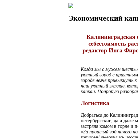
Экономический кап
Калининградская о
себестоимость ра
редактор Инга Фиро
Когда мы с мужем шесть л
уютный город с приятным, 
городе легче привыкнуть к
наш уютный эксклав, котор
капкан. Попробую разобрат
Логистика
Добраться до Калининград
петербургские, да и даже
застряла комом в горле и п
«
За прошлый год ничего но
который вывозились несан