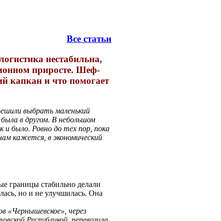
Все статьи
логистика нестабильна,
ционном приросте. Шеф-
ий капкан и что помогает
решили выбрать маленький
 была в другом. В небольшом
к и было. Ровно до тех пор, пока
 нам кажется, в экономический
ые границы стабильно делали
ась, но и не улучшилась. Она
ов «Чернышевское», через
овской Республикой, перевозила