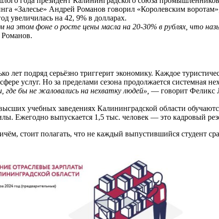
ошлого года президент Калининградского союза промышленников
га «Залесье» Андрей Романов говорил «Королевским воротам»
год увеличилась на 42, 9% в долларах.
м на этом фоне о росте цены масла на 20-30% в рублях, что на
 Романов.
ко лет подряд серьёзно триггерит экономику. Каждое туристичес
 сфере услуг. Но за пределами сезона продолжается системная не
 где бы не жаловались на нехватку людей»,
— говорит Феликс 
высших учебных заведениях Калининградской области обучаются
илы. Ежегодно выпускается 1,5 тыс. человек — это кадровый рез
ичём, стоит полагать, что не каждый выпустившийся студент с