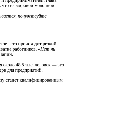
 и предпринимателей, глава
, что на мировой молочной
зывается, почувствуйте
кое лето происходит резкий
хватка работников.
«Нет ни
Лапин.
 около 48,5 тыс. человек — это
ерв для предприятий.
разу станет квалифицированным