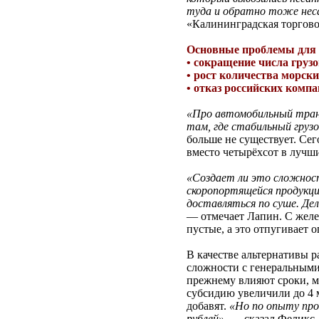
туда и обратно тоже неса
«Калининградская торгов
Основные проблемы для 
• сокращение числа груз
• рост количества морски
• отказ российских комп
«Про автомобильный тран
там, где стабильный груз
больше не существует. Се
вместо четырёхсот в лучш
«Создает ли это сложност
скоропортящейся продукци
доставляться по суше. Дел
— отмечает Лапин. С желе
пустые, а это отпугивает о
В качестве альтернативы р
сложности с генеральными 
прежнему влияют сроки, м
субсидию увеличили до 4 
добавят.
«Но по опыту про
рублей»,
— сказал Феликс Л