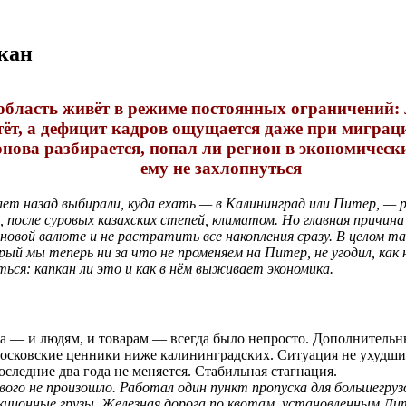
кан
бласть живёт в режиме постоянных ограничений: 
стёт, а дефицит кадров ощущается даже при мигра
нова разбирается, попал ли регион в экономическ
ему не захлопнуться
ет назад выбирали, куда ехать — в Калининград или Питер, — 
после суровых казахских степей, климатом. Но главная причина
 новой валюте и не растратить все накопления сразу.
В целом та
ый мы теперь ни за что не променяем на Питер, не угодил, как
ься: капкан ли это и как в нём выживает экономика.
а — и людям, и товарам — всегда было непросто. Дополнительн
 московские ценники ниже калининградских. Ситуация не ухудшил
оследние два года не меняется. Стабильная стагнация.
вого не произошло. Работал один пункт пропуска для большегруз
кционные грузы. Железная дорога по квотам, установленным Лит