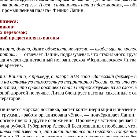
нкционные грузы. А вся “санкционка» шла и идёт морем»,
— объ
о-промышленная палата» Феликс Лапин.
бизнеса:
овиков;
х перевозок;
аний предоставлять вагоны.
спорт, думаю, даже объяснять не нужно — владельцы не крепо
опоток»
, — отмечает Лапин, подразумевая, что стабильного гру
годня через единственный погранпереход «Чернышевское» Литва 
ие времена.
и? Конечно, к примеру, с ноября 2024 года «Залесский фермер» 
и на остальную таможенную территорию России, хотя это гру
о в том, что сроки доставки стали непредсказуемы из-за сложн
зной дорогой не лучше. Литва блокирует вагоны, связанные с 
ператоров.
азвивается морская доставка, растёт контейнеризация и значение
грузами, «работа организована чётко», — подчёркивает Лапин. 
орское плечо и другие осложнения. Проблему частично решает с
млрд рублей. Губернатор Алексей Беспрозванных пообещал, что
шлых лет известно, что заканчиваются они быстро. Потребнос
апин 23 апреля на выездном заседании палаты с участием губер