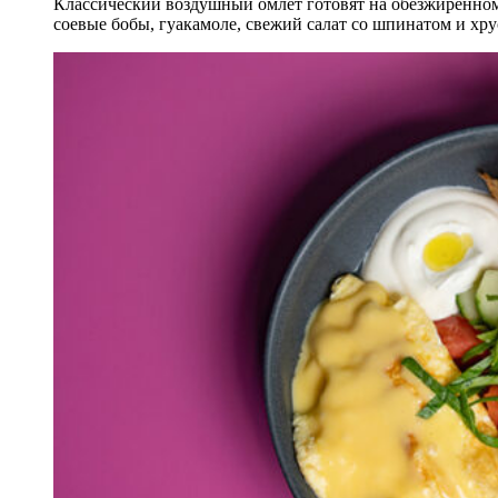
Классический воздушный омлет готовят на обезжиренном 
соевые бобы, гуакамоле, свежий салат со шпинатом и хр