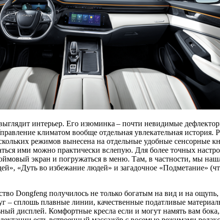
ыглядит интерьер. Его изюминка – почти невидимые дефлектор
Управление климатом вообще отдельная увлекательная история. 
скольких режимов вынесена на отдельные удобные сенсорные кноп
аться ими можно практически вслепую. Для более точных настро
дюймовый экран и погружаться в меню. Там, в частности, мы наш
ей», «Дуть во избежание людей» и загадочное «Подметание» (что
тво Dongfeng получилось не только богатым на вид и на ощупь, н
 – сплошь плавные линии, качественные податливые материал
ный дисплей. Комфортные кресла если и могут намять вам бока,
лектации есть встроенный массажёр с восемью режимами релак