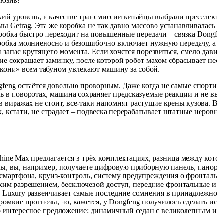
люзив!
кий уровень, в качестве трансмиссии китайцы выбрали пресел
ы Getrag. Эта же коробка не так давно массово устанавливалас
обка быстро переходит на повышенные передачи – связка Dongfe
робка молниеносно и безошибочно включает нужную передачу, а
запас крутящего момента. Если хочется порезвиться, смело дави
е сокращает заминку, после которой робот махом сбрасывает не
они» всем табуном увлекают машину за собой.
gfeng остаётся довольно проворным. Даже когда не самые спорт
ь в поворотах, машина сохраняет предсказуемые реакции и не вы
 в виражах не стоит, все-таки напомнят растущие крены кузова
x, кстати, не страдает – подвеска перерабатывает штатные неро
hine Max предлагается в трёх комплектациях, разница между ко
ны, вы, например, получаете цифровую приборную панель, пано
 смартфона, круиз-контроль, систему предупреждения о фронтал
оким разрешением, бесключевой доступ, передние фронтальные и
Luxury развенчивает самые последние сомнения в принадлежнос
 громкие прогнозы, но, кажется, у Dongfeng получилось сделать
о интересное предложение: динамичный седан с великолепным 