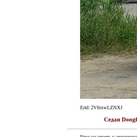
Erid: 2VfnxwLZNXJ
Седан Dongf
Чего не отнять у автопрои