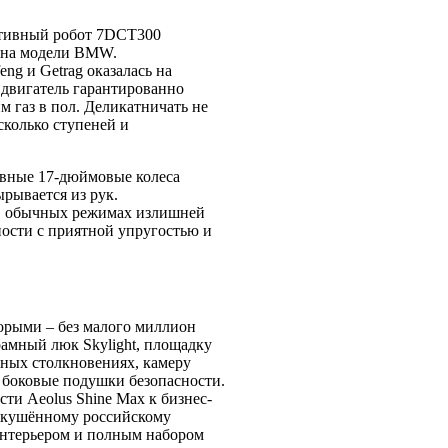
ективный робот 7DCT300
ь на модели BMW.
ng и Getrag оказалась на
 двигатель гарантированно
м газ в пол. Деликатничать не
сколько ступеней и
ивные 17-дюймовые колеса
рывается из рук.
. В обычных режимах излишней
вности с приятной упругостью и
торыми – без малого миллион
рамный люк Skylight, площадку
ьных столкновениях, камеру
 боковые подушки безопасности.
ти Aeolus Shine Max к бизнес-
 искушённому российскому
интерьером и полным набором