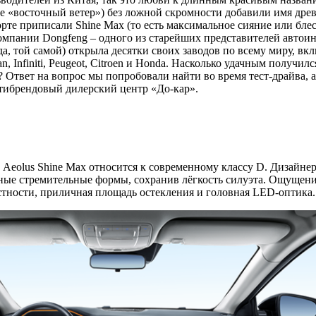
е «восточный ветер») без ложной скромности добавили имя древ
орте приписали Shine Max (то есть максимальное сияние или бл
компании Dongfeng – одного из старейших представителей автои
да, той самой) открыла десятки своих заводов по всему миру, в
n, Infiniti, Peugeot, Citroen и Honda. Насколько удачным получил
 Ответ на вопрос мы попробовали найти во время тест-драйва, 
тибрендовый дилерский центр «До-кар».
 Aeolus Shine Max относится к современному классу D. Дизайнер
ные стремительные формы, сохранив лёгкость силуэта. Ощущени
астности, приличная площадь остекления и головная LED-оптика.