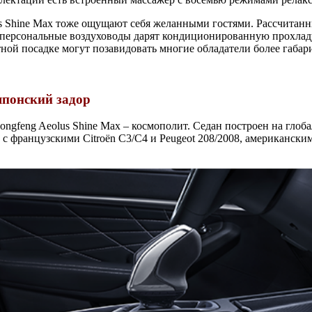
s Shine Max тоже ощущают себя желанными гостями. Рассчитан
, персональные воздуховоды дарят кондиционированную прохладу,
тной посадке могут позавидовать многие обладатели более габар
японский задор
ongfeng Aeolus Shine Max – космополит. Седан построен на гло
с французскими Citroёn C3/C4 и Peugeot 208/2008, американски