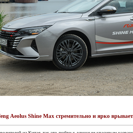
eng Aeolus Shine Max стремительно и ярко врываетс
зводителей из Китая, так это любви к длинным красивым назван