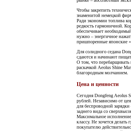
рынке – абсолютный экск
Чтобы закрепить техничес
знаменитой немецкой фирм
Ради экономии топлива кор
редкость гармоничной. Ко
обеспечивает необходимый 
нужно – энергичное нажати
пришпоренные японские «к
Для солидного седана Don
сдаются и начинают пищат
О том, что перебарщивать
раскачкой Aeolus Shine Ma
благородным молчанием.
Цена и ценности
Сегодня Dongfeng Aeolus S
рублей. Независимо от це
для беспроводной зарядки
заднего вида со сверхвыс
Максимальное исполнение 
классу. Не хочется делать
покупателю действительн