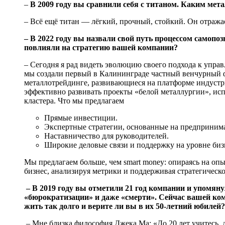
–
В 2009 году вы сравнили себя с титаном. Каким мет
– Всё ещё титан — лёгкий, прочный, стойкий. Он отраж
– В 2022 году вы назвали свой путь процессом самопо
повлияли на стратегию вашей компании?
– Сегодня я рад видеть эволюцию своего подхода к уп
мы создали первый в Калининграде частный венчурный ф
металлотрейдинге, развивающиеся на платформе индустр
эффективно развивать проекты «белой металлургии», ис
кластера. Что мы предлагаем
Прямые инвестиции.
Экспертные стратегии, основанные на предприним
Наставничество для руководителей.
Широкие деловые связи и поддержку на уровне биз
Мы предлагаем больше, чем smart money: опираясь на опы
бизнес, анализируя метрики и поддерживая стратегическ
– В 2019 году вы отметили 21 год компании и упомяну
«бюрократизации» и даже «смерти». Сейчас вашей комп
жить так долго и верите ли вы в их 50-летний юбилей?
– Мне близка философия Джека Ма: «До 20 лет учитесь, до