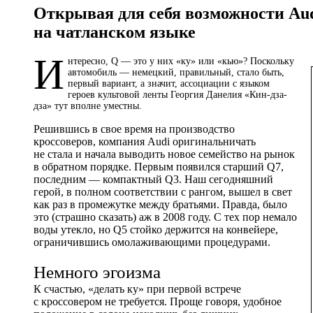
Открывая для себя возможности Aud
на чатланском языке
И
нтересно, Q — это у них «ку» или «кью»? Поскольку
автомобиль — немецкий, правильный, стало быть,
первый вариант, а значит, ассоциации с языком
героев культовой ленты Георгия Данелия «Кин-дза-
дза» тут вполне уместны.
Решившись в свое время на производство
кроссоверов, компания Audi оригинальничать
не стала и начала выводить новое семейство на рынок
в обратном порядке. Первым появился старший Q7,
последним — компактный Q3. Наш сегодняшний
герой, в полном соответствии с рангом, вышел в свет
как раз в промежутке между братьями. Правда, было
это (страшно сказать) аж в 2008 году. С тех пор немало
воды утекло, но Q5 стойко держится на конвейере,
ограничившись омолаживающими процедурами.
Немного эгоизма
К счастью, «делать ку» при первой встрече
с кроссовером не требуется. Проще говоря, удобное