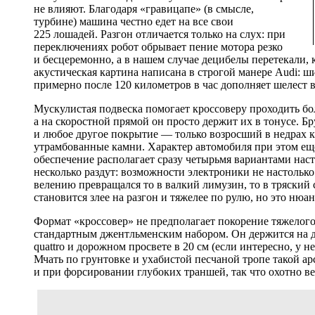
не влияют. Благодаря «гравицапе» (в смысле,
турбине) машина честно едет на все свои
225 лошадей. Разгон отличается только на слух: при
переключениях робот обрывает пение мотора резко
и бесцеремонно, а в нашем случае децибелы перетекали,
акустическая картина написана в строгой манере Audi: ш
примерно после 120 километров в час дополняет шелест в
Мускулистая подвеска помогает кроссоверу проходить б
а на скоростной прямой он просто держит их в тонусе. Бр
и любое другое покрытие — только возросший в недрах ку
утрамбованные камни. Характер автомобиля при этом еще
обеспечение располагает сразу четырьмя вариантами наст
несколько раздут: возможности электроники не настольк
велению превращался то в валкий лимузин, то в тряский
становится злее на разгон и тяжелее по рулю, но это нюа
Формат «кроссовер» не предполагает покорение тяжелог
стандартным джентльменским набором. Он держится на 
quattro и дорожном просвете в 20 см (если интересно, у
Мчать по грунтовке и ухабистой песчаной тропе такой ар
и при форсировании глубоких траншей, так что охотно в