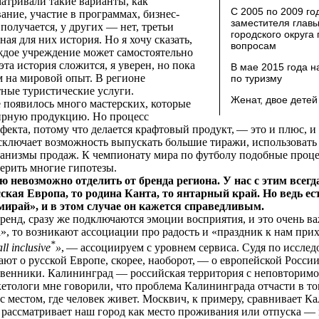
матривали такие варианты, как
С 2005 по 2009 г
ние, участие в программах, бизнес-
заместителя главы
 получается, у других — нет, третьи
городского округа
ая для них история. Но я хочу сказать,
вопросам
аждое учреждение может самостоятельно
эта история сложится, я уверен, но пока
В мае 2015 года 
м на мировой опыт. В регионе
по туризму
тные туристические услуги.
Женат, двое детей
появилось много мастерских, которые
ирную продукцию. Но процесс
фекта, потому что делается крафтовый продукт, — это и плюс, 
исключает возможность выпускать большие тиражи, использовать
анизмы продаж. К чемпионату мира по футболу подобные процес
верить многие гипотезы.
невозможно отделить от бренда региона. У нас с этим всегда
ская Европа, то родина Канта, то янтарный край. Но ведь е
ирай», и в этом случае он кажется справедливым.
ренд, сразу же подключаются эмоции восприятия, и это очень ва
», то возникают ассоциации про радость и «праздник к нам при
*
ll inclusive
»
, — ассоциируем с уровнем сервиса. Судя по исслед
ают о русской Европе, скорее, наоборот, — о европейской России
твенники. Калининград — российская территория с неповторим
етологи мне говорили, что проблема Калининграда отчасти в то
 с местом, где человек живет. Москвич, к примеру, сравнивает К
 рассматривает наш город как место проживания или отпуска — 