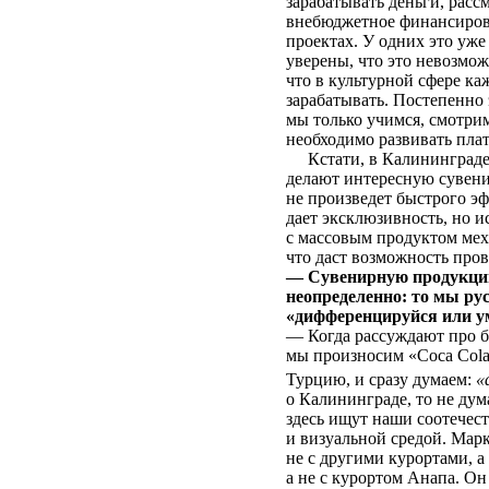
зарабатывать деньги, расс
внебюджетное финансирова
проектах. У одних это уже
уверены, что это невозможн
что в культурной сфере к
зарабатывать. Постепенно 
мы только учимся, смотри
необходимо развивать пла
Кстати, в Калининграде 
делают интересную сувен
не произведет быстрого эф
дает эксклюзивность, но 
с массовым продуктом мех
что даст возможность про
— Сувенирную продукцию 
неопределенно: то мы рус
«дифференцируйся или ум
— Когда рассуждают про б
мы произносим «Coca Cola
Турцию, и сразу думаем:
«a
о Калининграде, то не дум
здесь ищут наши соотечес
и визуальной средой. Марк
не с другими курортами, а
а не с курортом Анапа. Он