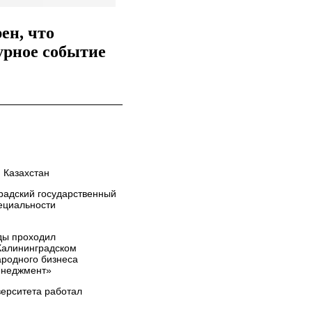
ен, что
урное событие
 Казахстан
радский государственный
ециальности
ды проходил
 Калининградском
ародного бизнеса
енеджмент»
верситета работал