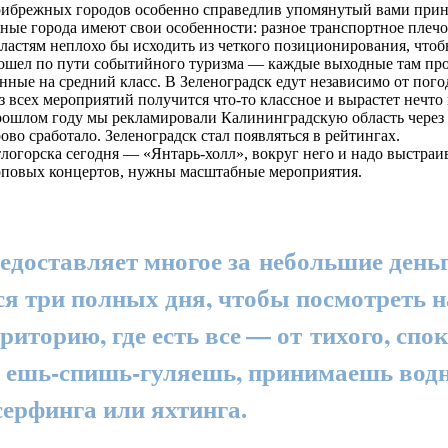
прибрежных городов особенно справедлив упомянутый вами пр
ные города имеют свои особенности: разное транспортное плечо
ластям неплохо бы исходить из четкого позиционирования, чтоб
ошел по пути событийного туризма — каждые выходные там про
ные на средний класс. В Зеленоградск едут независимо от пого
из всех мероприятий получится что-то классное и вырастет нечто 
 прошлом году мы рекламировали Калининградскую область через
ово сработало. Зеленоградск стал появляться в рейтингах.
горска сегодня — «Янтарь-холл», вокруг него и надо выстраи
оповых концертов, нужны масштабные мероприятия.
едоставляет многое за небольшие день
ся три полных дня, чтобы посмотреть 
иторию, где есть все — от тихого, спо
о ешь-спишь-гуляешь, принимаешь вод
ерфинга или яхтинга.