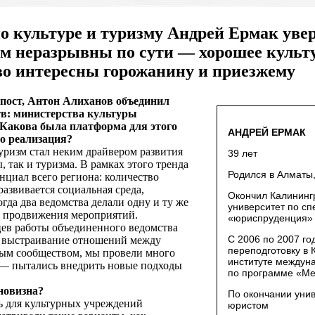
о культуре и туризму Андрей Ермак увер
зм неразрывны по сути — хорошее культ
во интересны горожанину и приезжему
пост, Антон Алиханов объединил
тв: министерства культуры
 Какова была платформа для этого
АНДРЕЙ ЕРМАК
о реализация?
ризм стал неким драйвером развития
39 лет
, так и туризма. В рамках этого тренда
Родился в Алматы,
нциал всего региона: количество
азвивается социальная среда,
Окончил Калининг
гда два ведомства делали одну и ту же
университет по сп
ти продвижения мероприятий.
«юриспруденция»
в работы объединенного ведомства
С 2006 по 2007 го
а выстраивание отношений между
переподготовку в
ным сообществом, мы провели много
институте междун
 — пытались внедрить новые подходы
по программе «М
новизна?
По окончании уни
 для культурных учреждений
юристом