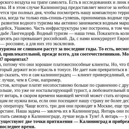
ского воздуха на трапе самолета. Есть в исследованиях и линк 
ва. И в этом случае Калининград предоставляет многое за небо
уется три полных дня, чтобы посмотреть нашу компактную терри
дыха, когда ты только ешь-спишь-гуляешь, принимаешь водные п
я развития водного туризма мы активно занимаемся водным марш
дейск, Ушаково. Часть инфраструктуры уже построена, в том чи
адьбе Лангендорф. Водный туризм — наша тема. Показатель кол
 десять раз превышает российский. Да, с нами конкурирует Европ
— россияне, а для них это эксклюзив.
уризма не слишком растут за последние годы. То есть, несмо
, привлекательной, прежде всего, для соотечественников. Мо
87 процентах?
потому что они хорошие платежеспособные клиенты. Но, что б
торый держит всю отрасль в тонусе. Не дает нам превратиться в 
адо сказать, что и сам калининградец — клиент привередливый, е
с лучше, чем в Сочи, например.
тов, которые платят несопоставимо больше по сравнению с др
больше, это уже не ностальгирующий турист, а любознательный 
т янтарь, в скором времени манящей мечтой может стать игорная
цам не нужна виза, если они посещают нашу страну не более де
у оператору. Чаще всего, три дня они проводят в Москве, еще т
арстане. Наша задача — завлечь их в Калининград. Янтарь они п
пать самовар в Калининграде, лучше ведь в Туле! А янтарь — у 
существуют две точки притяжения — Калининград и прибреж
последнее время.