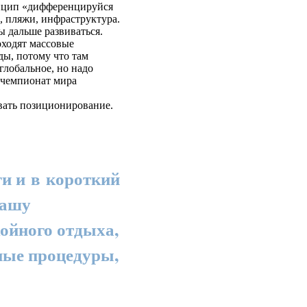
инцип «дифференцируйся
, пляжи, инфраструктура.
ы дальше развиваться.
ходят массовые
ды, потому что там
глобальное, но надо
 чемпионат мира
вать позиционирование.
ги и в короткий
нашу
койного отдыха,
ные процедуры,