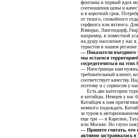
фонтаны и первый вдох мор
соотношения цены и качест
и в короткий срок. Потреб
от тихого, спокойного от
серфинга или яхтинга. Дл
Взморье, Лангендорф, Гвар
например, в поместной ус
на душу населения у нас в
туристов в нашем регионе 
— Показатели въездного т
мы остаемся территорией
сосредоточиться на этих 
— Иностранцы нам нужны, 
требовательный клиент, ко
соответствует качеству. Н
поэтому и с сервисом у на
Есть две категории турис
и китайцы. Немцев у нас 
Китайцев к нам притягивае
немного подождать. Китай
за туром к авторизованном
еще три — в Карелии, Тат
или Москве. Но глупо поку
— Принято считать, что 
активно застраивалась в 