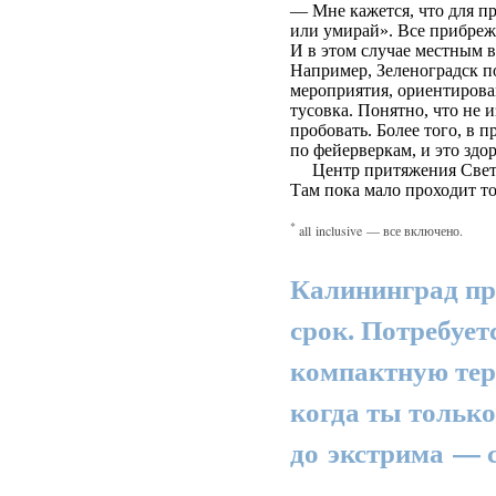
— Мне кажется, что для 
или умирай». Все прибреж
И в этом случае местным в
Например, Зеленоградск п
мероприятия, ориентирован
тусовка. Понятно, что не 
пробовать. Более того, в
по фейерверкам, и это здор
Центр притяжения Светло
Там пока мало проходит т
*
all inclusive — все включено.
Калининград пр
срок. Потребует
компактную терр
когда ты тольк
до экстрима — с