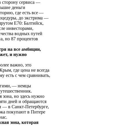
в сторону сервиса —
льшие деньги
торию, где есть все —
роцедуры, до экстрима —
рутом Е70: Балтийск,
сле инвесторами,
ичества водных путей
а, но 87 процентов
тря на все амбиции,
жет, и нужно
олее важно, это
Крым, где цена не всегда
му есть с чем сравнивать,
угими, — немцы
путешественник.
 зона, но здесь нужно
сяти дней и обращаются
ри — в Санкт-Петербурге,
ока покупают в Питере
нас.
ная зона, которая