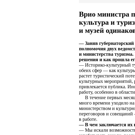
Врио министра п
культура и тури
и музей одинако
— Заняв губернаторский 
полномочия двух ведомс
и министерства туризма.
решения и как прошла ег
— Историко-культурный ту
обеих сфер — как культуры
растет туристический поте
культурных мероприятий, р
привлекается публика. Ино
работу, особенно в облас
В течение первых месяце
много времени уходило н
министерством и культур
переговоров и совещаний
в работе.
— В чем заключается их 
— Мы искали возможность