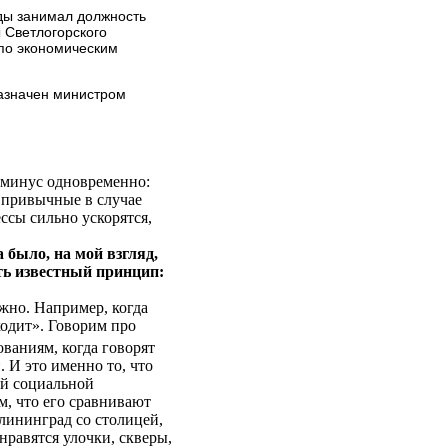
оды занимал должность
 Светлогорского
 по экономическим
назначен министром
и минус одновременно:
 привычные в случае
сы сильно ускорятся,
 было, на мой взгляд,
сть известный принцип:
жно. Например, когда
ходит». Говорим про
ованиям, когда говорят
. И это именно то, что
ой социальной
м, что его сравнивают
алининград со столицей,
нравятся улочки, скверы,