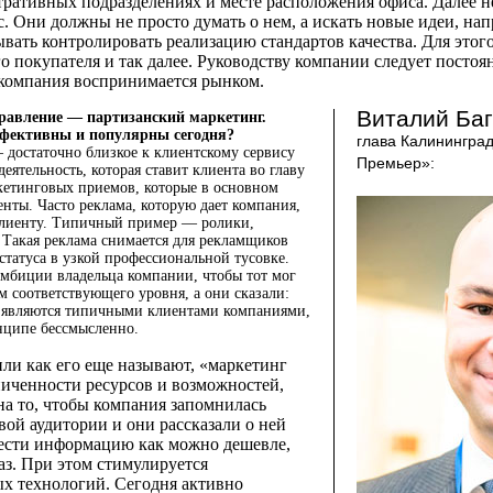
тративных подразделениях и месте расположения офиса. Далее н
с. Они должны не просто думать о нем, а искать новые идеи, н
бывать контролировать реализацию стандартов качества. Для этог
о покупателя и так далее. Руководству компании следует постоя
к компания воспринимается рынком.
Виталий Ба
равление — партизанский маркетинг.
ффективны и популярны сегодня?
глава Калинингра
достаточно близкое к клиентскому сервису
Премьер»:
деятельность, которая ставит клиента во главу
ркетинговых приемов, которые в основном
нты. Часто реклама, которую дает компания,
 клиенту. Типичный пример — ролики,
 Такая реклама снимается для рекламщиков
татуса в узкой профессиональной тусовке.
амбиции владельца компании, чтобы тот мог
м соответствующего уровня, а они сказали:
е являются типичными клиентами компаниями,
инципе бессмысленно.
или как его еще называют, «маркетинг
ниченности ресурсов и возможностей,
на то, чтобы компания запомнилась
ой аудитории и они рассказали о ней
нести информацию как можно дешевле,
аз. При этом стимулируется
х технологий. Сегодня активно