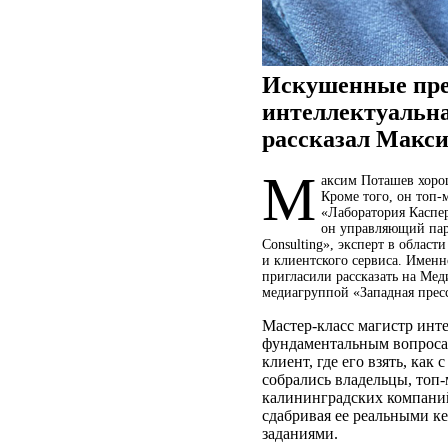
Искушенные пред
интеллектуальна
рассказал Макс
М
аксим Поташев хорош
Кроме того, он топ
«Лаборатория Каспер
он управляющий пар
Consulting», эксперт в област
и клиентского сервиса. Именн
пригласили рассказать на Мед
медиагруппой «Западная прес
Мастер-класс магистр инт
фундаментальным вопросам
клиент, где его взять, как
собрались владельцы, топ
калининградских компаний
сдабривая ее реальными ке
заданиями.