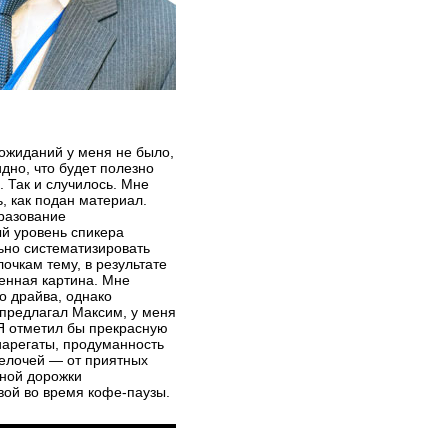
жиданий у меня не было,
дно, что будет полезно
. Так и случилось. Мне
, как подан материал.
разование
й уровень спикера
ьно систематизировать
лочкам тему, в результате
енная картина. Мне
о драйва, однако
 предлагал Максим, у меня
 Я отметил бы прекрасную
арегаты, продуманность
елочей — от приятных
сной дорожки
вой во время кофе-паузы.