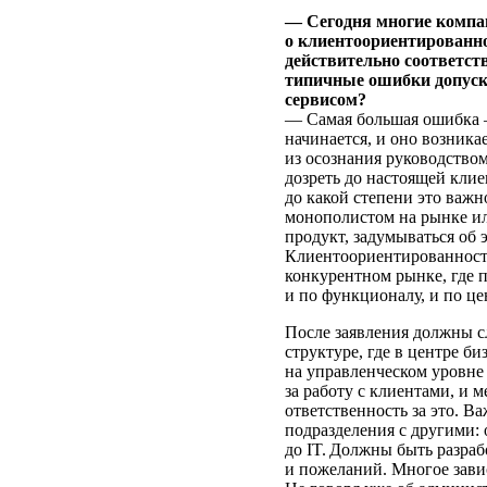
— Сегодня многие компа
о клиентоориентированн
действительно соответст
типичные ошибки допуск
сервисом?
— Самая большая ошибка —
начинается, и оно возникае
из осознания руководство
дозреть до настоящей кли
до какой степени это важ
монополистом на рынке и
продукт, задумываться об 
Клиентоориентированност
конкурентном рынке, где 
и по функционалу, и по це
После заявления должны с
структуре, где в центре би
на управленческом уровне
за работу с клиентами, и м
ответственность за это. В
подразделения с другими:
до IT. Должны быть разра
и пожеланий. Многое зави