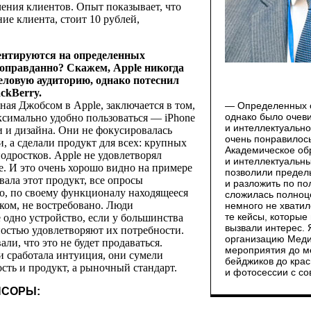
ения клиентов. Опыт показывает, что
ие клиента, стоит 10 рублей,
нтируются на определенных
 оправданно? Скажем, Apple никогда
деловую аудиторию, однако потеснил
ckBerry.
ая Джобсом в Apple, заключается в том,
— Определенных о
однако было очеви
ксимально удобно пользоваться — iPhone
и интеллектуально
 и дизайна. Они не фокусировалась
очень понравилось
, а сделали продукт для всех: крупных
Академическое об
одростков. Apple не удовлетворял
и интеллектуальны
ее. И это очень хорошо видно на примере
позволили предел
вала этот продукт, все опросы
и разложить по по
во, по своему функционалу находящееся
сложилась полноц
ком, не востребовано. Люди
немного не хватил
те кейсы, которые
 одно устройство, если у большинства
вызвали интерес.
ностью удовлетворяют их потребности.
организацию Меди
ли, что это не будет продаваться.
мероприятия до м
и сработала интуиция, они сумели
бейджиков до кра
ость и продукт, а рыночный стандарт.
и фотосессии с со
СОРЫ: