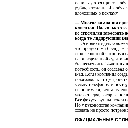
используются приемы обуч
рубль, вложенный в обучен
вложенных в рекламу.
— Многие компании орие
клиентов. Насколько это
не стремился завоевать 
когда-то лидирующий Bla
— Основная идея, заложенн
что продуктами бренда ма
стал вершиной эргономики
на определенной аудитории
бизнесменов и 14‑летних п
потребность, он создавал 
iPad. Когда компания созда
показывали, что устройст
между телефоном и ноутбу
не понимали, зачем им еще
уже есть два, которые пол
Все фокус-группы показыва
Но у руководства компани
создать не просто потребн
ОФИЦИАЛЬНЫЕ СПОН