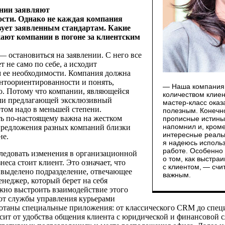
нии заявляют
ости. Однако не каждая компания
вует заявленным стандартам. Какие
ают компании в погоне за клиентским
 остановиться на заявлении. С него все
т не само по себе, а исходит
м ее необходимости. Компания должна
ентоориентированности и понять,
— Наша компания 
но. Потому что компании, являющейся
количеством клие
ли предлагающей эксклюзивный
мастер-класс оказ
этом надо в меньшей степени.
полезным. Конечн
ь по-настоящему важна на жестком
прописные истины
напомнил и, кроме
предложения разных компаний близки
интересные реаль
не.
я надеюсь исполь
работе. Особенно
ледовать изменения в организационной
о том, как выстра
знеса стоит клиент. Это означает, что
с клиентом, — счи
 выделено подразделение, отвечающее
важным.
енеджер, который берет на себя
ажно выстроить взаимодействие этого
 от службы управления курьерами
ботаны специальные приложения: от классического СRM до спе
сит от удобства общения клиента с юридической и финансовой 