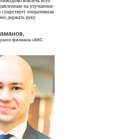
еобходимо вовлечь всех
аправленные на улучшение
о существует оперативная
нно держать руку
гаманов,
дского филиала «БКС