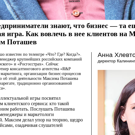
приниматели знают, что бизнес — та е
я игра. Как вовлечь в нее клиентов на М
им Поташев
Анна Хлевто
о известен по теле­игре «Что? Где? Когда?».
-менеджер крупнейших российских компаний
директор Калинин
ского» и «Росгосстрах». Сейчас
тнер консалтингового агентства «R&P
и маркетинга, организации бизнес-процессов
о об этой деятельности Максима Поташева
иарегате, традиционно организованной
са».
еллектуальной игры посвятил
 клиентского сервиса: кто такой
 с ним работать. Послушать Поташева
-менеджеры и маркетологи
. Максим делал упор на теорию, щедро
йсами, озадачивая слушателей