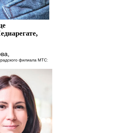
ще
едиарегате,
ва,
градского филиала МТС: