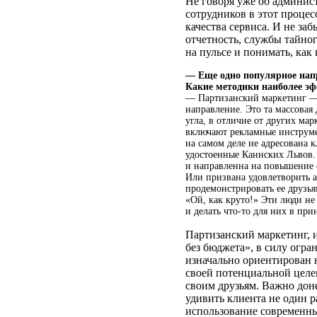
Не говоря уже об админис
сотрудников в этот процес
качества сервиса. И не за
отчетность, службы тайног
на пульсе и понимать, ка
— Еще одно популярное нап
Какие методики наиболее э
— Партизанский маркетинг — 
направление. Это та массовая 
угла, в отличие от других ма
включают рекламные инструме
на самом деле не адресована
удостоенные Каннских Львов.
и направленна на повышение с
Или призвана удовлетворить 
продемонстрировать ее друзья
«Ой, как круто!» Эти люди н
и делать что-то для них в пр
Партизанский маркетинг, 
без бюджета», в силу огра
изначально ориентирован 
своей потенциальной целев
своим друзьям. Важно до
удивить клиента не один р
использование современны