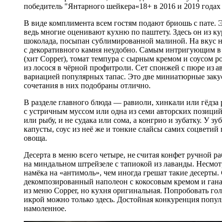
победитель "Янтарного шейкера«18+ в 2016 и 2019 годах
В виде комплимента всем гостям подают бриошь с пате. 
ведь многие оценивают кухню по паштету. Здесь он из к
шоколада, посыпан сублимированной малиной. На вкус не
с декоративного камня неудобно. Самым интригующим в м
(хит Copper), томат темпура с сырным кремом и соусом р
из лосося в чёрной профитроли. Сет спонжей с пюре из а
вариацией популярных тапас. Это две миниатюрные закус
сочетания в них подобраны отлично.
В разделе главного блюда — равиоли, хинкали или гёдза 
с устричным муссом или одна из семи авторских позици
или рыбу, и не судака или сома, а конгрио и зубатку. У 
капусты, соус из неё же и тонкие слайсы самих соцветий
овоща.
Десерта в меню всего четыре, не считая конфет ручной
на миндальном штрейзеле с тапиокой из лаванды. Несмот
намёка на «антимоль», чем иногда грешат такие десерты.
декомпозированный наполеон с кокосовым кремом и гана
из меню Copper, но кухня оригинальная. Попробовать го
икрой можно только здесь. Достойная конкуренция попул
намоленное.