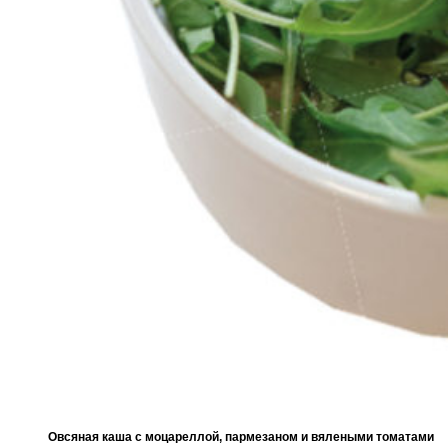
Овсяная каша с моцареллой, пармезаном и вялеными томатами