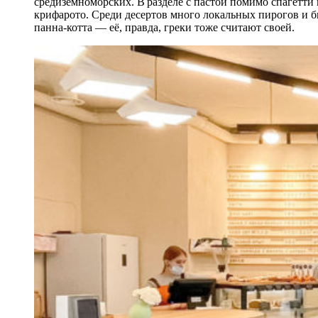
средиземноморских. В разделе с пастой помимо спагетт
крифарото. Среди десертов много локальных пирогов и б
панна-котта — её, правда, греки тоже считают своей.