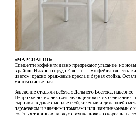
«МАРСИАНИН»
Спешелти-кофейням давно предрекают угасание, но новы
в районе Нижнего пруда. Слоган — «кофейня, где есть жи
цветом: красно-оранжевые кресла и барная стойка. Остал
минималистичная.
Заведение открыли ребята с Дальнего Востока, наверное,
Непривычно, но не стоит недооценивать их сочетание с 
сырники подают с моцареллой, зеленью и домашней смета
пармезаном и вялеными томатами или шампиньонами с к
солёных топингов на вкус овсянка похожа скорее на пасту