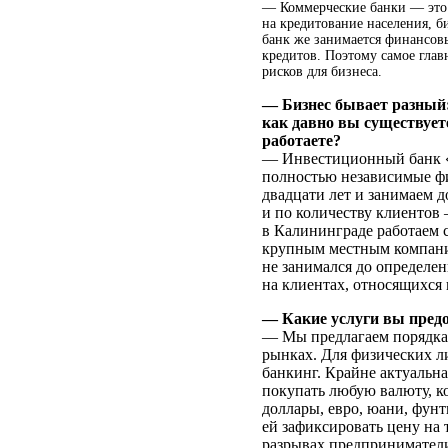
— Коммерческие банки — это 
на кредитование населения, 
банк же занимается финансовы
кредитов. Поэтому самое глав
рисков для бизнеса.
— Бизнес бывает разный:
как давно вы существует
работаете?
— Инвестиционный банк «
полностью независимые ф
двадцати лет и занимаем д
и по количеству клиентов
в Калининграде работаем с
крупным местным компани
не занимался до определе
на клиентах, относящихся 
— Какие услуги вы предо
— Мы предлагаем порядка 
рынках. Для физических ли
банкинг. Крайне актуальн
покупать любую валюту, к
доллары, евро, юани, фун
ей зафиксировать цену на 
разрывах предприниматели