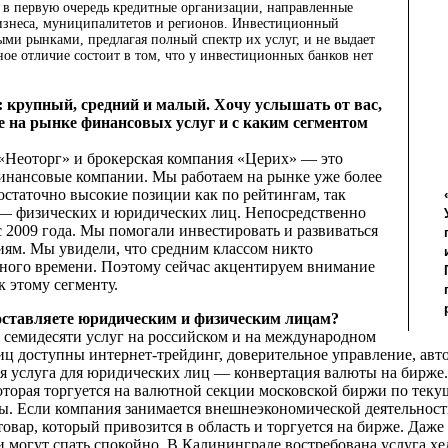
в первую очередь кредитные организации, направленные
бизнеса, муниципалитетов и регионов. Инвестиционный
ми рынками, предлагая полный спектр их услуг, и не выдает
ное отличие состоит в том, что у инвестиционных банков нет
 крупный, средний и малый. Хочу услышать от вас,
е на рынке финансовых услуг и с каким сегментом
Неоторг» и брокерская компания «Церих» — это
инансовые компании. Мы работаем на рынке уже более
остаточно высокие позиции как по рейтингам, так
 — физических и юридических лиц. Непосредственно
 2009 года. Мы помогали инвестировать и развиваться
ям. Мы увидели, что средним классом никто
нного времени. Поэтому сейчас акцентируем внимание
к этому сегменту.
ставляете юридическим и фи­зическим лицам?
семидесяти услуг на российском и на международном
ц доступны интернет-трейдинг, доверительное управление, автос
ая услуга для юридических лиц — конвертация валюты на бирже
оторая торгуется на валютной секции московской биржи по тек
ты. Если компания занимается внешнеэкономической деятельнос
товар, который привозится в область и торгуется на бирже. Даж
 могут спать спокойно. В Калининграде востребована услуга 