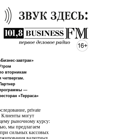
«Бизнес-завтрак»
Утром
по вторникам
и четвергам.
Партнер
программы —
ресторан «Терраса»
ледование, private
. Клиенты могут
ущему рыночному курсу:
тью, мы предлагаем
е при сильных кассовых
хеджирования валютных