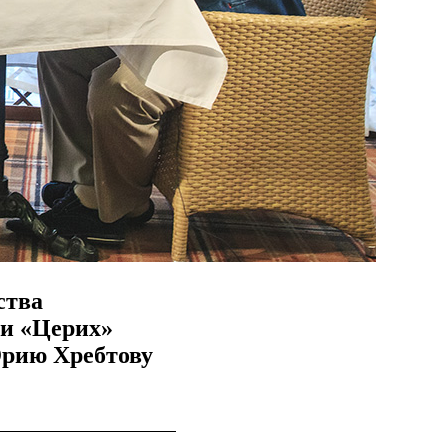
ства
ии «Церих»
Юрию Хребтову