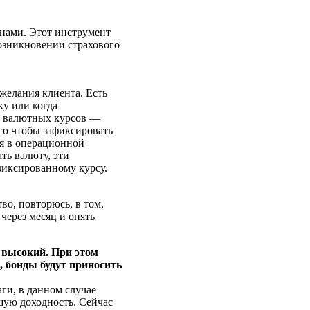
нами. Этот инструмент
озникновении страхового
 желания клиента. Есть
ку или когда
о валютных курсов —
го чтобы зафиксировать
ся в операционной
ть валюту, эти
фиксированному курсу.
во, повторюсь, в том,
через месяц и опять
 высокий. При этом
и, бонды будут приносить
и, в данном случае
шую доходность. Сейчас