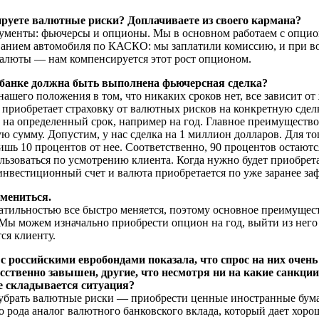
ируете валютные риски? Доплачиваете из своего кармана?
ументы: фьючерсы и опционы. Мы в основном работаем с опцио
ванием автомобиля по КАСКО: мы заплатили комиссию, и при в
валюты — нам компенсируется этот рост опционом.
 банке должна быть выполнена фьючерсная сделка?
шего положения в том, что никаких сроков нет, все зависит от
т приобретает страховку от валютных рисков на конкретную сдел
 на определенный срок, например на год. Главное преимуществ
ю сумму. Допустим, у нас сделка на 1 миллион долларов. Для то
ишь 10 процентов от нее. Соответственно, 90 процентов остают
льзоваться по усмотрению клиента. Когда нужно будет приобрета
 инвестиционный счет и валюта приобретается по уже заранее за
змениться.
атильностью все быстро меняется, поэтому основное преимущест
Мы можем изначально приобрести опцион на год, выйти из него 
ся клиенту.
российскими евробондами показала, что спрос на них очень
усственно завышен, другие, что несмотря ни на какие санкци
ле складывается ситуация?
брать валютные риски — приобрести ценные иностранные бумаг
о рода аналог валютного банковского вклада, который дает хоро