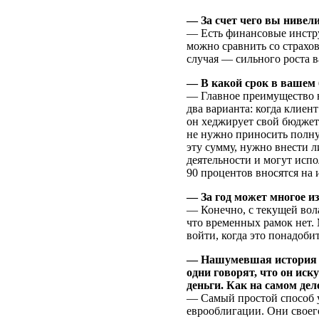
— За счет чего вы нивел
— Есть финансовые инстр
можно сравнить со страхо
случая — сильного роста 
— В какой срок в вашем
— Главное преимущество на
два варианта: когда клиен
он хеджирует свой бюджет
не нужно приносить полну
эту сумму, нужно внести л
деятельности и могут испо
90 процентов вносятся на
— За год может многое и
— Конечно, с текущей вол
что временных рамок нет. 
войти, когда это понадобит
— Нашумевшая история с 
одни говорят, что он иск
деньги. Как на самом де
— Самый простой способ у
еврооблигации. Они своег