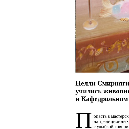
Нелли Смирнягин
учились живопис
и Кафедральном 
П
опасть в мастерс
на традиционных
с улыбкой говори