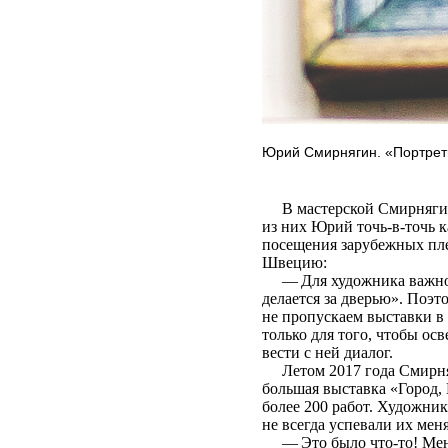
Юрий Смирнягин. «Портретн
В мастерской Смирнягины
из них Юрий точь-в‑точь 
посещения зарубежных пле
Швецию:
— Для художника важно бы
делается за дверью». Поэт
не пропускаем выставки в 
только для того, чтобы о
вести с ней диалог.
Летом 2017 года Смирняги
большая выставка «Город,
более 200 работ. Художник
не всегда успевали их меня
— Это было что-то! Меня 