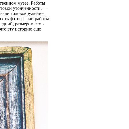
твенном музее. Работы
етовой утонченности, —
вовали головокружение.
зать фотографии работы
ледний, размером семь
 что эту историю еще