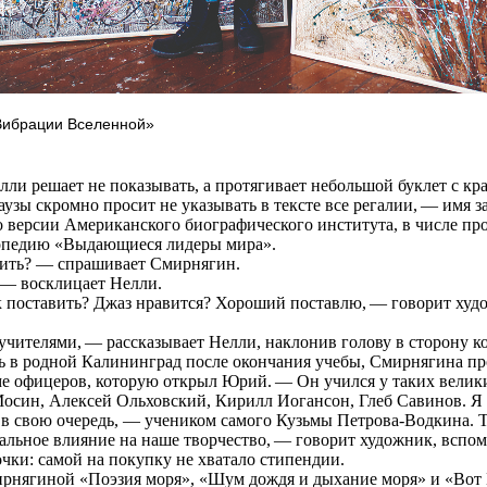
«Вибрации Вселенной»
и решает не показывать, а протягивает небольшой буклет с к
аузы скромно просит не указывать в тексте все регалии, — имя 
 версии Американского биографического института, в числе пр
опедию «Выдающиеся лидеры мира».
ть? — спрашивает Смирнягин.
— восклицает Нелли.
поставить? Джаз нравится? Хороший поставлю, — говорит худ
ителями, — рассказывает Нелли, наклонив голову в сторону ко
 в родной Калининград после окончания учебы, Смирнягина пр
е офицеров, которую открыл Юрий. — Он учился у таких велик
осин, Алексей Ольховский, Кирилл Иогансон, Глеб Савинов. 
в свою очередь, — учеником самого Кузьмы Петрова-Водкина. Т
сальное влияние на наше творчество, — говорит художник, вспом
чки: самой на покупку не хватало стипендии.
ягиной «Поэзия моря», «Шум дождя и дыхание моря» и «Вот