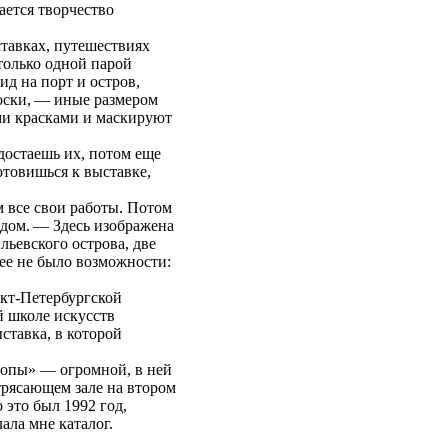
ется творчество
авках, путешествиях
только одной парой
ид на порт и остров,
роски, — иные размером
ми красками и маскируют
достаешь их, потом еще
отовишься к выставке,
 все свои работы. Потом
ядом. — Здесь изображена
льевского острова, две
 ее не было возможности:
кт-Петербургской
й школе искусств
ставка, в которой
ропы» — огромной, в ней
трясающем зале на втором
 это был 1992 год,
ала мне каталог.