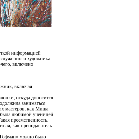
раткой информацией
заслуженного художника
очего, включено
ожник, включая
лонки, откуда доносится
одолжила заниматься
их мастеров, как Миша
Я была любимой ученицей
акая преемственность,
иная, как преподаватель
 Гофман» можно было