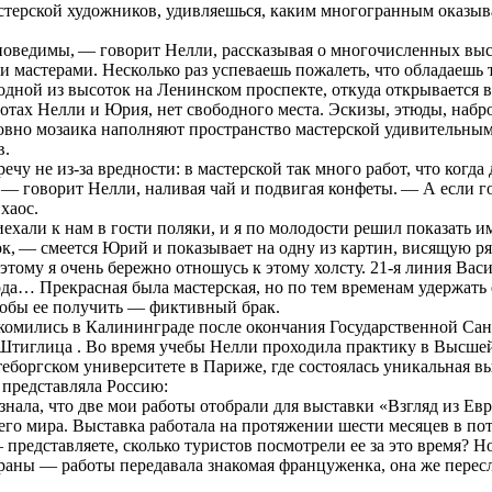
ерской художников, удивляешься, каким многогранным оказыва
едимы, — говорит Нелли, рассказывая о многочисленных выст
и мастерами. Несколько раз успеваешь пожалеть, что обладаешь 
 одной из высоток на Ленинском проспекте, откуда открывается в
ботах Нелли и Юрия, нет свободного места. Эскизы, этюды, наб
овно мозаика наполняют пространство мастерской удивительны
в.
не из-за вредности: в мастерской так много работ, что когда 
 — говорит Нелли, наливая чай и подвигая конфеты. — А если г
хаос.
и к нам в гости поляки, и я по молодости решил показать им
ок, — смеется Юрий и показывает на одну из картин, висящую р
оэтому я очень бережно отношусь к этому холсту. 21‑я линия Васи
ода… Прекрасная была мастерская, но по тем временам удержать
тобы ее получить — фиктивный брак.
мились в Калининграде после окончания Государственной Сан
Штиглица . Во время учебы Нелли проходила практику в Высше
теборгском университете в Париже, где состоялась уникальная вы
представляла Россию:
нала, что две мои работы отобрали для выставки «Взгляд из Ев
его мира. Выставка работала на протяжении шести месяцев в по
редставляете, сколько туристов посмотрели ее за это время? Но
раны — работы передавала знакомая француженка, она же пересл