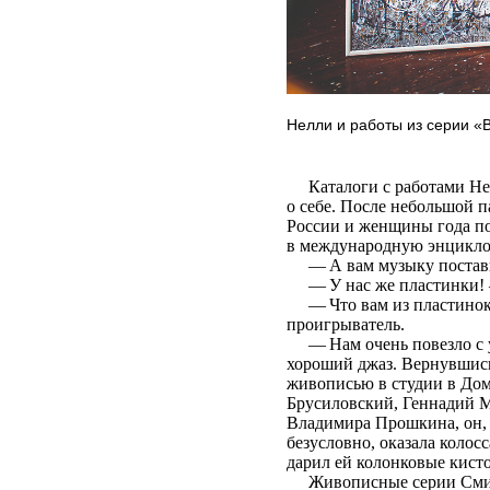
Нелли и работы из серии 
Каталоги с работами Нелл
о себе. После небольшой п
России и женщины года по
в международную энцикл
— А вам музыку постави
— У нас же пластинки! 
— Что вам из пластинок 
проигрыватель.
— Нам очень повезло с уч
хороший джаз. Вернувшись
живописью в студии в Дом
Брусиловский, Геннадий М
Владимира Прошкина, он, 
безусловно, оказала колос
дарил ей колонковые кисто
Живописные серии Смирн