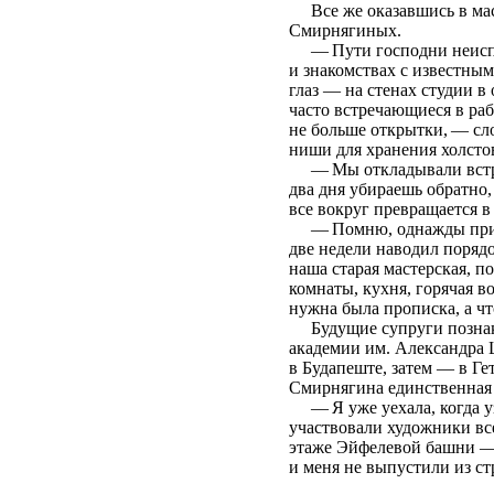
Все же оказавшись в маст
Смирнягиных.
— Пути господни неиспов
и знакомствах с известным
глаз — на стенах студии в
часто встречающиеся в ра
не больше открытки, — сл
ниши для хранения холсто
— Мы откладывали встречу 
два дня убираешь обратно,
все вокруг превращается в 
— Помню, однажды приехал
две недели наводил поряд
наша старая мастерская, п
комнаты, кухня, горячая в
нужна была прописка, а ч
Будущие супруги познако
академии им. Александра 
в Будапеште, затем — в Ге
Смирнягина единственная 
— Я уже уехала, когда уз
участвовали художники вс
этаже Эйфелевой башни — п
и меня не выпустили из ст