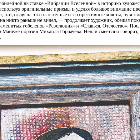
е юбилейной выставке «Вибрации Вселенной» в историко-художес
 используя оригинальные приемы и уделяя большое внимание цв
, что, глядя на эти пластичные и экспрессивные холсты, чувст
 никто раньше не видел, — продолжает художник, обещая пока
наменитых гобеленов «Революция» и «Славься, Отечество». Пос
 в Манеже поразил Михаила Горбачева. Нелли смеется и говорит,
.