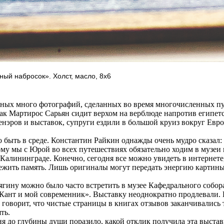
ый набросок». Холст, масло, 8х6
х много фотографий, сделанных во время многочисленных пу
как Мартирос Сарьян сидит верхом на верблюде напротив египет
нэров и выставок, супруги ездили в большой круиз вокруг Евр
ть в среде. Константин Райкин однажды очень мудро сказал: «
ому мы с Юрой во всех путешествиях обязательно ходим в музеи
Калининграде. Конечно, сегодня все можно увидеть в интернете
свежить память. Лишь оригиналы могут передать энергию картин
ну можно было часто встретить в музее Кафедрального собор
 Кант и мой современник». Выставку неоднократно продлевали.
 говорит, что чистые страницы в книгах отзывов заканчивались 
ть.
до глубины души поразило, какой отклик получила эта выстав