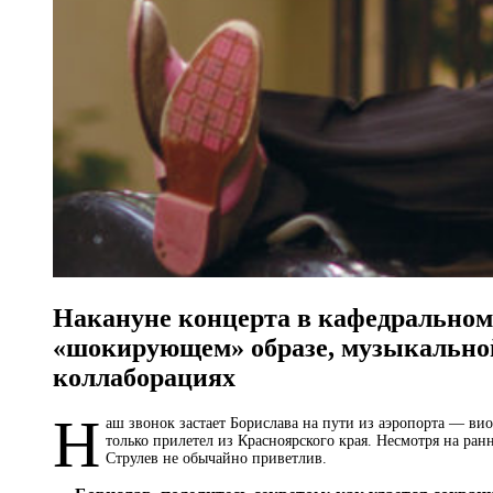
Накануне концерта в кафедральном 
«шокирующем» образе, музыкальной
коллаборациях
Н
аш звонок застает Борислава на пути из аэропорта — ви
только прилетел из Красноярского края. Несмотря на ран
Струлев не обычайно приветлив.