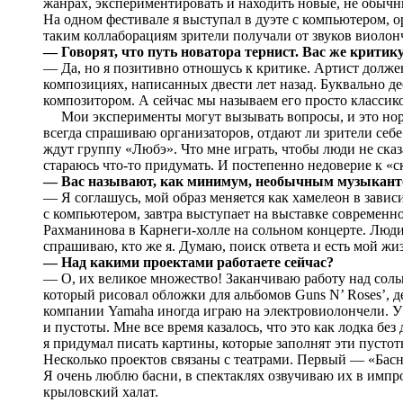
жанрах, экспериментировать и находить новые, не обычны
На одном фестивале я выступал в дуэте с компьютером, о
таким коллаборациям зрители получали от звуков виолон
— Говорят, что путь новатора тернист. Вас же критик
— Да, но я позитивно отношусь к критике. Артист долже
композициях, написанных двести лет назад. Буквально д
композитором. А сейчас мы называем его просто классик
Мои эксперименты могут вызывать вопросы, и это норм
всегда спрашиваю организаторов, отдают ли зрители себе
ждут группу «Любэ». Что мне играть, чтобы люди не ска
стараюсь что-то придумать. И постепенно недоверие к «
— Вас называют, как минимум, необычным музыкант
— Я соглашусь, мой образ меняется как хамелеон в завис
с компьютером, завтра выступает на выставке современног
Рахманинова в Карнеги-холле на сольном концерте. Люди
спрашиваю, кто же я. Думаю, поиск ответа и есть мой жи
— Над какими проектами работаете сейчас?
— О, их великое множество! Заканчиваю работу над сол
который рисовал обложки для альбомов Guns N’ Roses’, де
компании Yamaha иногда играю на электровиолончели. У 
и пустоты. Мне все время казалось, что это как лодка без
я придумал писать картины, которые заполнят эти пустот
Несколько проектов связаны с театрами. Первый — «Бас
Я очень люблю басни, в спектаклях озвучиваю их в имп
крыловский халат.