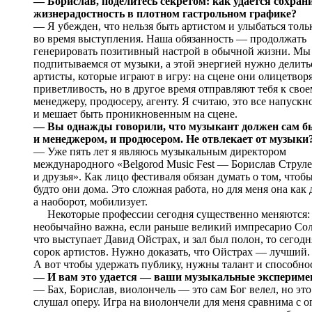
— Борислав, поделитесь секретом: как удается сохран
жизнерадостность в плотном гастрольном графике?
— Я убежден, что нельзя быть артистом и улыбаться толь
во время выступления. Наша обязанность — продолжать
генерировать позитивный настрой в обычной жизни. Мы
подпитываемся от музыки, а этой энергией нужно делитьс
артисты, которые играют в игру: на сцене они олицетвор
приветливость, но в другое время отправляют тебя к сво
менеджеру, продюсеру, агенту. Я считаю, это все напускн
и мешает быть проникновенным на сцене.
— Вы однажды говорили, что музыкант должен сам б
и менеджером, и продюсером. Не отвлекает от музыки
— Уже пять лет я являюсь музыкальным директором
международного «Belgorod Music Fest — Борислав Струл
и друзья». Как лицо фестиваля обязан думать о том, чтоб
будто они дома. Это сложная работа, но для меня она как
а наоборот, мобилизует.
Некоторые профессии сегодня существенно меняются: в
необычайно важна, если раньше великий импресарио Сол
что выступает Давид Ойстрах, и зал был полон, то сегод
сорок артистов. Нужно доказать, что Ойстрах — лучший.
А вот чтобы удержать публику, нужны талант и способнос
— И вам это удается — ваши музыкальные экспериме
— Бах, Борислав, виолончель — это сам Бог велел, но это
слушал оперу. Игра на виолончели для меня сравнима с 