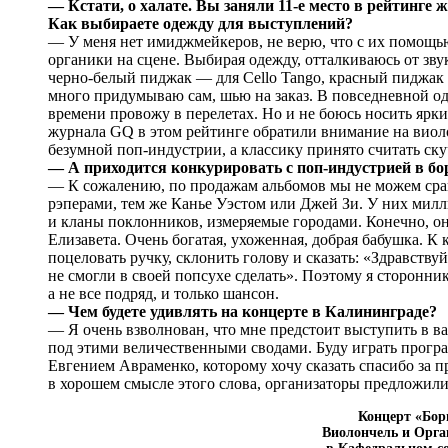
— Кстати, о халате. Вы заняли 11-е место в рейтинг
Как выбираете одежду для выступлений?
— У меня нет имиджмейкеров, не верю, что с их помощь
органики на сцене. Выбирая одежду, отталкиваюсь от зву
черно-белый пиджак — для Cello Tango, красный пиджак
много придумываю сам, шью на заказ. В повседневной од
времени провожу в перелетах. Но и не боюсь носить ярк
журнала GQ в этом рейтинге обратили внимание на виоло
безумной поп-индустрии, а классику принято считать ску
— А приходится конкурировать с поп-индустрией в бо
— К сожалению, по продажам альбомов мы не можем срав
рэперами, тем же Канье Уэстом или Джей Зи. У них милл
и кланы поклонников, измеряемые городами. Конечно, он
Елизавета. Очень богатая, ухоженная, добрая бабушка. К 
поцеловать ручку, склонить голову и сказать: «Здравству
не смогли в своей попсухе сделать». Поэтому я сторонник
а не все подряд, и только шансон.
— Чем будете удивлять на концерте в Калининграде?
— Я очень взволнован, что мне предстоит выступить в в
под этими величественными сводами. Буду играть прогр
Евгением Авраменко, которому хочу сказать спасибо за п
в хорошем смысле этого слова, организаторы предложили 
Концерт «Бор
Виолончель и Орга