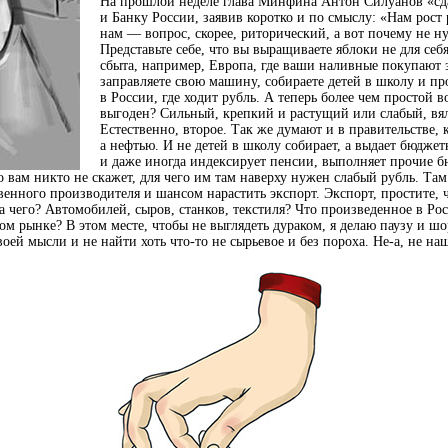
На прошлой неделе глава Минфина Антон Силуанов «сда
и Банку России, заявив коротко и по смыслу: «Нам рос
нам — вопрос, скорее, риторический, а вот почему не н
Представьте себе, что вы выращиваете яблоки не для себ
сбыта, например, Европа, где ваши наливные покупают з
заправляете свою машину, собираете детей в школу и пр
в России, где ходит рубль. А теперь более чем простой в
выгоден? Сильный, крепкий и растущий или слабый, в
Естественно, второе. Так же думают и в правительстве, 
а нефтью. И не детей в школу собирает, а выдает бюдже
и даже иногда индексирует пенсии, выполняет прочие б
о вам никто не скажет, для чего им там наверху нужен слабый рубль. Та
енного производителя и шансом нарастить экспорт. Экспорт, простите, 
да чего? Автомобилей, сыров, станков, текстиля? Что произведенное в Ро
м рынке? В этом месте, чтобы не выглядеть дураком, я делаю паузу и шо
воей мысли и не найти хоть что-то не сырьевое и без пороха. Не-а, не н