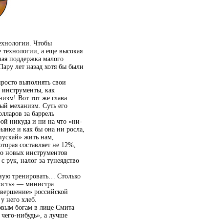
ехнологии. Чтобы
 технологии, а еще высокая
ная поддержка малого
Пару лет назад хотя бы были
просто выполнять свои
е инструменты, как
изм! Вот тот же глава
ый механизм. Суть его
олларов за баррель
ой никуда и ни на что «ни-
ынке и как бы она ни росла,
«пускай» жить нам,
оторая составляет не 12%,
но новых инструментов
с рук, налог за тунеядство
.
рную тренировать… Столько
ность» — министра
свершение» российской
у него хлеб.
совым богам в лице Смита
 чего-нибудь», а лучше