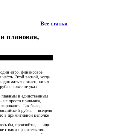
Все статьи
ли плановая,
а один евро, финансовое
 нефть. Этой весной, когда
одниматься с колен, кивая
 рублю вовсе не указ.
— главным и единственным
— не просто привычка,
озирования. Так было,
 российский рубль — всецело
-то в примитивной цепочке
залось бы, произойти, — ищи
ше с вами правительство.