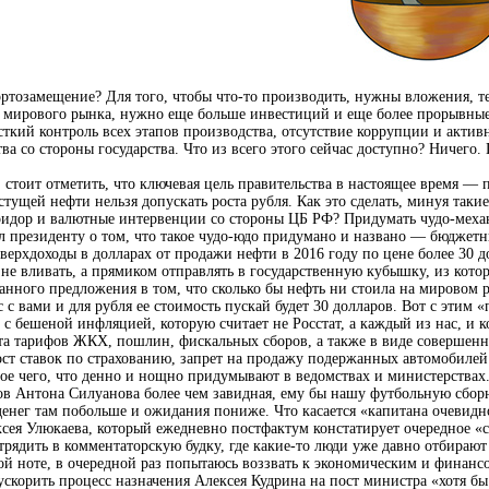
озамещение? Для того, чтобы что-то производить, нужны вложения, т
е мирового рынка, нужно еще больше инвестиций и еще более прорывные
сткий контроль всех этапов производства, отсутствие коррупции и актив
а со стороны государства. Что из всего этого сейчас доступно? Ничего. 
 стоит отметить, что ключевая цель правительства в настоящее время — 
астущей нефти нельзя допускать роста рубля. Как это сделать, минуя таки
дор и валютные интервенции со стороны ЦБ РФ? Придумать чудо-механ
президенту о том, что такое чудо-юдо придумано и названо — бюджетн
сверхдоходы в долларах от продажи нефти в 2016 году по цене более 30 д
не вливать, а прямиком отправлять в государственную кубышку, из котор
нного предложения в том, что сколько бы нефть ни стоила на мировом р
 с вами и для рубля ее стоимость пускай будет 30 долларов. Вот с этим 
 с бешеной инфляцией, которую считает не Росстат, а каждый из нас, и к
ста тарифов ЖКХ, пошлин, фискальных сборов, а также в виде совершен
ост ставок по страхованию, запрет на продажу подержанных автомобилей 
ое чего, что денно и нощно придумывают в ведомствах и министерствах
в Антона Силуанова более чем завидная, ему бы нашу футбольную сбо
денег там побольше и ожидания пониже. Что касается «капитана очевид
ксея Улюкаева, который ежедневно постфактум констатирует очередное «
рядить в комментаторскую будку, где какие-то люди уже давно отбирают 
ой ноте, в очередной раз попытаюсь воззвать к экономическим и финан
ускорить процесс назначения Алексея Кудрина на пост министра «хотя бы