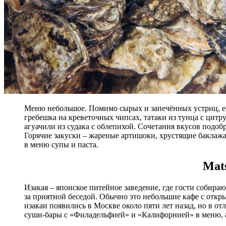
Меню небольшое. Помимо сырых и запечённых устриц, ест
гребешка на креветочных чипсах, татаки из тунца с цитр
агуачили из судака с облепихой. Сочетания вкусов подоб
Горячие закуски – жареные артишоки, хрустящие баклажа
в меню супы и паста.
Mat
Изакая – японское питейное заведение, где гости собираю
за приятной беседой. Обычно это небольшие кафе с отк
изакаи появились в Москве около пяти лет назад, но в 
суши-бары с «Филадельфией» и «Калифорнией» в меню, а