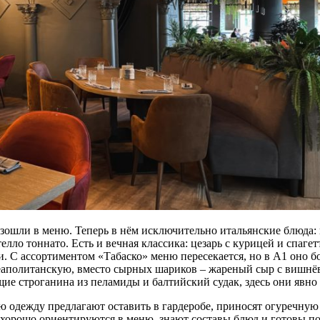
ошли в меню. Теперь в нём исключительно итальянские блюда: 
елло тоннато. Есть и вечная классика: цезарь с курицей и спаге
. С ассортиментом «Табаско» меню пересекается, но в A1 оно бо
аполитанскую, вместо сырных шариков – жареный сыр с вишнё
ие строганина из пеламиды и балтийский судак, здесь они явно 
 одежду предлагают оставить в гардеробе, приносят огуречную 
орошо ориентируются в меню, знают составы блюд и готовы по