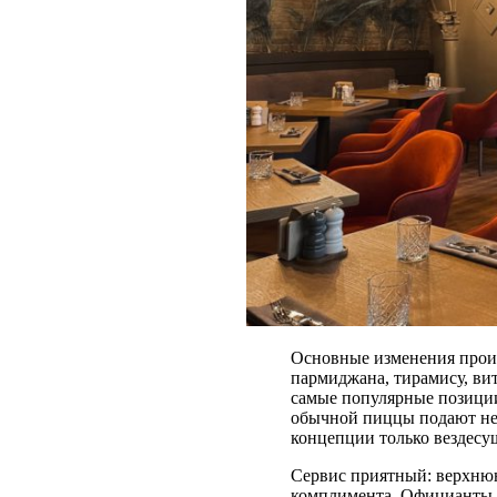
Основные изменения произ
пармиджана, тирамису, вит
самые популярные позиции
обычной пиццы подают не
концепции только вездесущ
Сервис приятный: верхнюю
комплимента. Официанты х