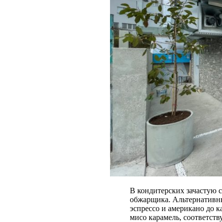
В кондитерских зачастую ст
обжарщика. Альтернативных
эспрессо и американо до к
мисо карамель, соответст