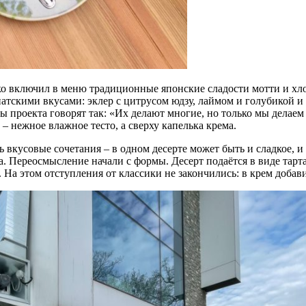
 включил в меню традиционные японские сладости мотти и хло
иатскими вкусами: эклер с цитрусом юдзу, лаймом и голубикой и
ы проекта говорят так: «Их делают многие, но только мы делае
 – нежное влажное тесто, а сверху капелька крема.
 вкусовые сочетания – в одном десерте может быть и сладкое, и
а. Переосмысление начали с формы. Десерт подаётся в виде тар
у. На этом отступления от классики не закончились: в крем добав