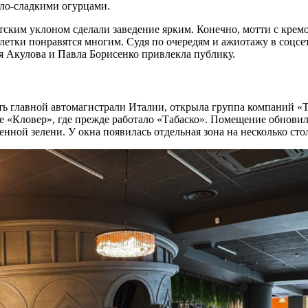
ло-сладкими огурцами.
тским уклоном сделали заведение ярким. Конечно, мотти с крем
летки понравятся многим. Судя по очередям и ажиотажу в соцсе
 Акулова и Павла Борисенко привлекла публику.
сть главной автомагистрали Италии, открыла группа компаний «Т
е «Кловер», где прежде работало «Табаско». Помещение обновил
енной зелени. У окна появилась отдельная зона на несколько сто