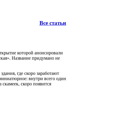
Все статьи
 открытие которой анонсировали
рская». Название придумано не
 здания, где скоро заработают
миниатюрное: внутри всего один
а скамеек, скоро появится