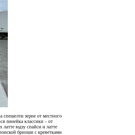
на спешелти зерне от местного
ся линейка классики – от
х латте юдзу спайси и латте
понской бриоши с креветками