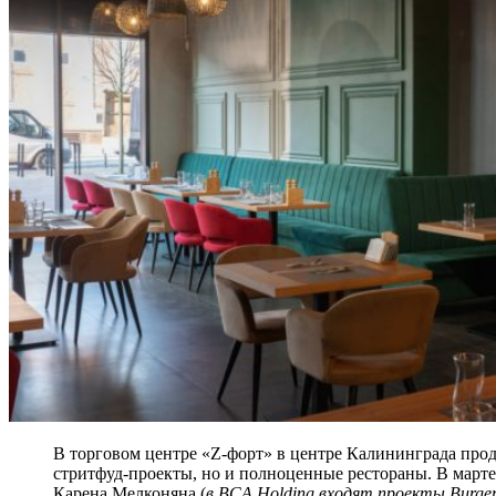
В торговом центре «Z-форт» в центре Калининграда прод
стритфуд-проекты, но и полноценные рестораны. В марте 
Карена Мелконяна (
в
BCA Holding
входят проекты Burger 