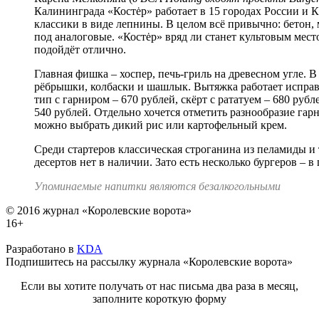
Калининграда «Костėр» работает в 15 городах России и К
классики в виде лепнины. В целом всё привычно: бетон, 
под аналоговые. «Костėр» вряд ли станет культовым мест
подойдёт отлично.
Главная фишка – хоспер, печь-гриль на древесном угле. 
рёбрышки, колбаски и шашлык. Вытяжка работает исправн
тип с гарниром – 670 рублей, скёрт с рататуем – 680 руб
540 рублей. Отдельно хочется отметить разнообразие га
можно выбрать дикий рис или картофельный крем.
Среди стартеров классическая строганина из пеламиды и т
десертов нет в наличии. Зато есть несколько бургеров – в
Упоминаемые напитки являются безалкогольными
© 2016 журнал «Королевские ворота»
16+
Разработано в
KDA
Подпишитесь на рассылку журнала «Королевские ворота»
Если вы хотите получать от нас письма два раза в месяц,
заполните короткую форму