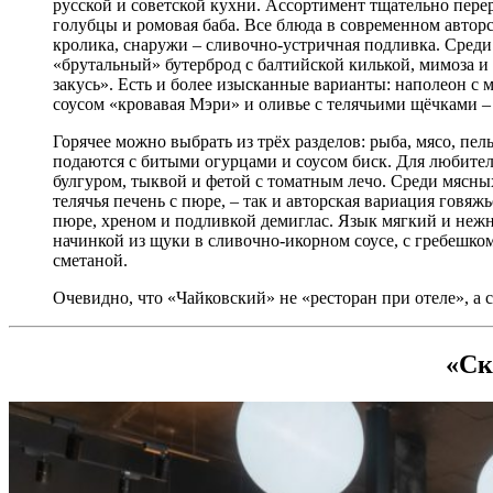
русской и советской кухни. Ассортимент тщательно перер
голубцы и ромовая баба. Все блюда в современном автор
кролика, снаружи – сливочно-устричная подливка. Среди 
«брутальный» бутерброд с балтийской килькой, мимоза и 
закусь». Есть и более изысканные варианты: наполеон с 
соусом «кровавая Мэри» и оливье с телячьими щёчками –
Горячее можно выбрать из трёх разделов: рыба, мясо, пел
подаются с битыми огурцами и соусом биск. Для любите
булгуром, тыквой и фетой с томатным лечо. Среди мясных
телячья печень с пюре, – так и авторская вариация говяж
пюре, хреном и подливкой демиглас. Язык мягкий и неж
начинкой из щуки в сливочно-икорном соусе, с гребешком
сметаной.
Очевидно, что «Чайковский» не «ресторан при отеле», а 
«Ск