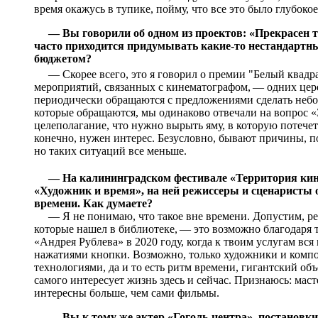
время окажусь в тупике, пойму, что все это было глубоко
— Вы говорили об одном из проектов: «Прекрасен те
часто приходится придумывать какие-то нестандартны
бюджетом?
— Скорее всего, это я говорил о премии "Белый квадр
мероприятий, связанных с кинематографом, — одних цер
периодически обращаются с предложениями сделать небо
которые обращаются, мы одинаково отвечали на вопрос «
целеполагание, что нужно вырыть яму, в которую потечет ч
конечно, нужен интерес. Безусловно, бывают причины, п
но таких ситуаций все меньше.
— На калининградском фестивале «Территория ки
«Художник и время», на ней режиссеры и сценаристы 
времени. Как думаете?
— Я не понимаю, что такое вне времени. Допустим, реши
которые нашел в библиотеке, — это возможно благодаря
«Андрея Рублева» в 2020 году, когда к твоим услугам вс
нажатиями кнопки. Возможно, только художники и компо
технологиями, да и то есть ритм времени, гигантский о
самого интересует жизнь здесь и сейчас. Признаюсь: мас
интересны больше, чем сами фильмы.
— Вы к тому же актер «Гоголь-центра», постановки 