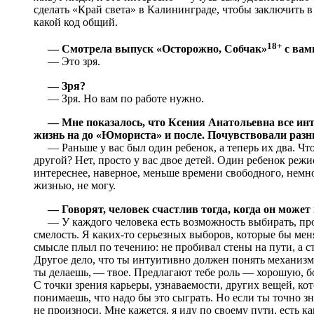
сделать «Край света» в Калининграде, чтобы заключить в с
какой код общий.
18+
— Смотрела выпуск «Осторожно, Собчак»
с ва
— Это зря.
— Зря?
— Зря. Но вам по работе нужно.
— Мне показалось, что Ксения Анатольевна все ин
жизнь на до «Юмориста» и после. Почувствовали разн
— Раньше у вас был один ребенок, а теперь их два. Чт
другой? Нет, просто у вас двое детей. Один ребенок реж
интереснее, наверное, меньше времени свободного, немно
жизнью, не могу.
— Говорят, человек счастлив тогда, когда он може
— У каждого человека есть возможность выбирать, прос
смелость. Я каких-то серьезных выборов, которые бы меня
смысле плыл по течению: не пробивал стены на пути, а ст
Другое дело, что ты интуитивно должен понять механизм, 
ты делаешь, — твое. Предлагают тебе роль — хорошую, бо
С точки зрения карьеры, узнаваемости, других вещей, ко
понимаешь, что надо бы это сыграть. Но если ты точно з
не произноси. Мне кажется, я иду по своему пути, есть к