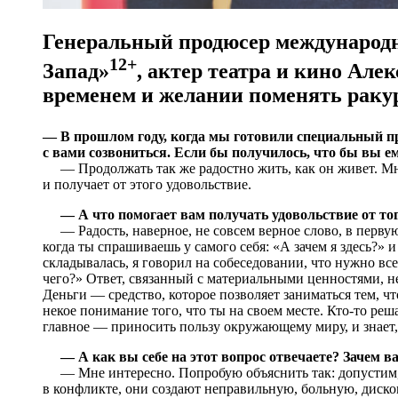
Генеральный продюсер международн
12+
Запад»
, актер театра и кино Але
временем и желании поменять раку
— В прошлом году, когда мы готовили специальный 
с вами созвониться. Если бы получилось, что бы вы е
— Продолжать так же радостно жить, как он живет. Мне
и получает от этого удовольствие.
— А что помогает вам получать удовольствие от того
— Радость, наверное, не совсем верное слово, в первую
когда ты спрашиваешь у самого себя: «А зачем я здесь?» 
складывалась, я говорил на собеседовании, что нужно вс
чего?» Ответ, связанный с материальными ценностями, не
Деньги — средство, которое позволяет заниматься тем, ч
некое понимание того, что ты на своем месте. Кто-то реш
главное — приносить пользу окружающему миру, и знает, к
— А как вы себе на этот вопрос отвечаете? Зачем в
— Мне интересно. Попробую объяснить так: допустим, 
в конфликте, они создают неправильную, больную, диско