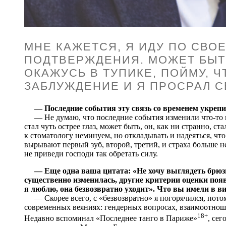
МНЕ КАЖЕТСЯ, Я ИДУ ПО СВОЕ
ПОДТВЕРЖДЕНИЯ. МОЖЕТ БЫТЬ
ОКАЖУСЬ В ТУПИКЕ, ПОЙМУ, Ч
ЗАБЛУЖДЕНИЕ И Я ПРОСРАЛ 
— Последние события эту связь со временем укреп
— Не думаю, что последние события изменили что-то в
стал чуть острее глаз, может быть, он, как ни странно, ст
к стоматологу неминуем, но откладывать и надеяться, что
вырывают первый зуб, второй, третий, и страха больше не
не приведи господи так обретать силу.
— Еще одна ваша цитата: «Не хочу выглядеть брюзг
существенно изменилась, другие критерии оценки поя
я люблю, она безвозвратно уходит». Что вы имели в в
— Скорее всего, с «безвозвратно» я погорячился, потом
современных веяниях: гендерных вопросах, взаимоотноше
18+
Недавно вспоминал «Последнее танго в Париже»
, се