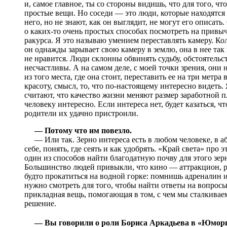
и, самое главное, ты со стороны видишь, что для того, ч
простые вещи. Но соседи — это люди, которые находятся
него, но не знают, как он выглядит, не могут его описа
о каких-то очень простых способах посмотреть на прив
ракурса. Я это называю умением переставлять камеру. Кол
он однажды зарывает свою камеру в землю, она в нее так 
не нравится. Люди склонны обвинять судьбу, обстоятельств
несчастливы. А на самом деле, с моей точки зрения, они 
из того места, где она стоит, переставить ее на три метра
красоту, смысл, то, что по-настоящему интересно видеть.
считают, что качество жизни меняют размер заработной пл
человеку интересно. Если интереса нет, будет казаться, 
родители их удачно пристроили.
— Потому что им повезло.
— Или так. Зерно интереса есть в любом человеке, в а
себе, понять, где сеять и как удобрять. «Край света» про
один из способов найти благодатную почву для этого зер
Большинство людей привыкли, что кино — аттракцион, раз
будто прокатиться на водной горке: помнишь адреналин и
нужно смотреть для того, чтобы найти ответы на вопросы
прикладная вещь, помогающая в том, с чем мы сталкиваем
решение.
— Вы говорили о роли Бориса Аркадьева в «Юмор