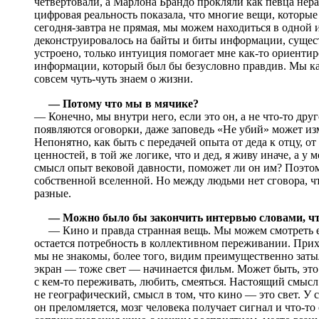
четвертовали, а Марлона Брандо прокляли как певца нера
цифровая реальность показала, что многие вещи, которые
сегодня-завтра не прямая, мы можем находиться в одной и
деконструировалось на байты и биты информации, сущест
устроено, только интуиция помогает мне как-то ориентир
информации, который был бы безусловно правдив. Мы как
совсем чуть-чуть знаем о жизни.
— Потому что мы в мячике?
— Конечно, мы внутри него, если это он, а не что-то друг
появляются оговорки, даже заповедь «Не убий» может из
Непонятно, как быть с передачей опыта от деда к отцу, о
ценностей, в той же логике, что и дед, я живу иначе, а у 
смысл опыт вековой давности, поможет ли он им? Поэтом
собственной вселенной. Но между людьми нет сговора, ч
разные.
— Можно было бы закончить интервью словами, чт
— Кино и правда странная вещь. Мы можем смотреть его 
остается потребность в коллективном переживании. Прихо
мы не знакомы, более того, видим преимущественно заты
экран — тоже свет — начинается фильм. Может быть, это
с кем-то переживать, любить, смеяться. Настоящий смысл
не географический, смысл в том, что кино — это свет. У с
он преломляется, мозг человека получает сигнал и что-то 