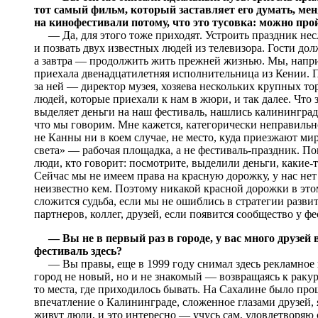
тот самый фильм, который заставляет его думать, меня
на кинофестивали потому, что это тусовка: можно прой
— Да, для этого тоже приходят. Устроить праздник нес
и позвать двух известных людей из телевизора. Гости до
а завтра — продолжить жить прежней жизнью. Мы, напр
приехала двенадцатилетняя исполнительница из Кении. П
за ней — директор музея, хозяева нескольких крупных то
людей, которые приехали к нам в жюри, и так далее. Что 
выделяет деньги на наш фестиваль, нашлись калининград
что мы говорим. Мне кажется, категорически неправильно
не Канны ни в коем случае, не место, куда приезжают ми
света» — рабочая площадка, а не фестиваль-праздник. По
люди, кто говорит: посмотрите, выделили деньги, какие
Сейчас мы не имеем права на красную дорожку, у нас нет
неизвестно кем. Поэтому никакой красной дорожки в этом
сложится судьба, если мы не ошиблись в стратегии разв
партнеров, коллег, друзей, если появится сообщество у ф
— Вы не в первый раз в городе, у вас много друзей
фестиваль здесь?
— Вы правы, еще в 1999 году снимал здесь рекламное 
город не новый, но и не знакомый — возвращаясь к ракур
то места, где приходилось бывать. На Сахалине было прощ
впечатление о Калининграде, сложенное глазами друзей, 
живут люди, и это интересно — учусь сам, удовлетворяю 