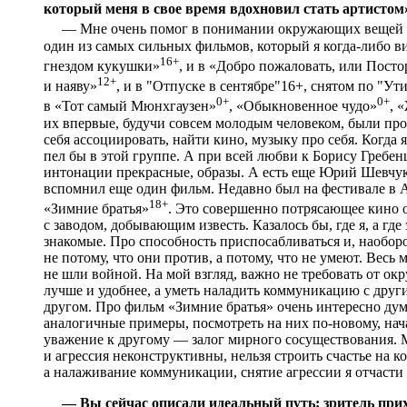
который меня в свое время вдохновил стать артистом
— Мне очень помог в понимании окружающих вещей 
один из самых сильных фильмов, который я когда-либо ви
16+
гнездом кукушки»
, и в «Добро пожаловать, или Пост
12+
и наяву»
, и в "Отпуске в сентябре"16+, снятом по "У
0+
0+
в «Тот самый Мюнхгаузен»
, «Обыкновенное чудо»
, 
их впервые, будучи совсем молодым человеком, были про 
себя ассоциировать, найти кино, музыку про себя. Когда
пел бы в этой группе. А при всей любви к Борису Гребен
интонации прекрасные, образы. А есть еще Юрий Шевчук
вспомнил еще один фильм. Недавно был на фестивале в 
18+
«Зимние братья»
. Это совершенно потрясающее кино о
с заводом, добывающим известь. Казалось бы, где я, а гд
знакомые. Про способность приспосабливаться и, наоборот
не потому, что они против, а потому, что не умеют. Весь м
не шли войной. На мой взгляд, важно не требовать от ок
лучше и удобнее, а уметь наладить коммуникацию с друг
другом. Про фильм «Зимние братья» очень интересно дум
аналогичные примеры, посмотреть на них по-новому, нача
уважение к другому — залог мирного сосуществования. М
и агрессия неконструктивны, нельзя строить счастье на к
а налаживание коммуникации, снятие агрессии я отчасти
— Вы сейчас описали идеальный путь: зритель прих