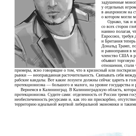
задушенные моноп
у отдельных игрок
в анахронизм на с
о котором могли м
Однако, так и не
со всех сторон гл
наивно полагая, 
Евросоюз, требуя 
и Британия теперь
Дональд Трамп, по
и равноправия в м
членство США в р
объявит торговую
отношения, стали 
примеры, ясно говорящие о том, что в кризисный или посткриз
рынки — неоправданная расточительность. Связывать себя меж
рабские кандалы. Вот какие лозунги должны сейчас царить в го
протекционизма — большого и малого, на уровне государства и 
Вернемся в Калининград. В Калининградскую область, которая
протекционизма. Судите сами: отделенность от России тремя го
необеспеченность ресурсами и, как это ни прискорбно, отсутстви
территорию идеальной жертвой либеральной экономики и таки