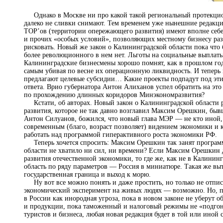
Однако в Москве ни про какой такой региональный протекцио
далеко не сливки снимают. Тем временем уже нынешние редакци
ТОР’ов (территории опережающего развития) имеют вполне себе
и прочих «особых условий», позволяющих местному бизнесу разв
рисковать. Новый же закон о Калининградской области пока что
более революционного в нем нет. Льготы на социальные выплат
Калининградские бизнесмены хорошо помнят, как в прошлом году
самым убивая по весне их операционную ликвидность. И теперь в
предлагают целевые субсидии… Какие проекты подпадут под эти
ответа. Врио губернатора Антон Алиханов успел обратить на это 
по прохождению длинных коридоров Минэкономразвития?
Кстати, об авторах. Новый закон о Калининградской области р
развития, которое не так давно возглавил Максим Орешкин, б
Антон Силуанов, божился, что новый глава МЭР — не кто иной,
современным (благо, возраст позволяет) видением экономики и к
работать над программой гиперактивного роста экономики РФ.
Теперь хочется спросить: Максим Орешкин так занят программо
области не хватило ни сил, ни времени? Если Максим Орешкин 
развития отечественной экономики, то где же, как не в Калинин
область по ряду параметров — Россия в миниатюре. Такая же вы
государственная граница и выход к морю.
Ну вот все можно понять и даже простить, но только не отписк
экономический эксперимент на живых людях — возможно. Но, п
в России как инородная угроза, пока в новом законе не уберут 
и продукции, пока таможенный и налоговый режимы не «подгоня
туристов и бизнеса, любая новая редакция будет в той или иной 