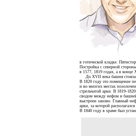
в готической кладке. Пятист
Постройка с северной стороны
в 1577, 1819 годах, а в конце
До XVII века башня стояла о
В 1820 году это помещение пе
и во многих местах позолочен
стрельчатой арки. В 1819-18
сводом между нефом и башней
выстроен заново. Главный неф
арки, за которой располагалс
В 1840 году в храме был уста