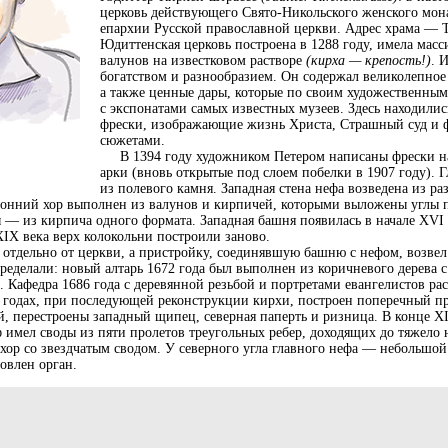
церковь действующего Свято-Никольского женского мон
епархии Русской православной церкви. Адрес храма — Те
Юдиттенская церковь построена в 1288 году, имела мас
валунов на известковом растворе
(кирха — крепость!)
. 
богатством и разнообразием. Он содержал великолепное
а также ценные дары, которые по своим художественны
с экспонатами самых известных музеев. Здесь находили
фрески, изображающие жизнь Христа, Страшный суд и 
сюжетами.
В 1394 году художником Петером написаны фрески на
арки (вновь открытые под слоем побелки в 1907 году).
из полевого камня. Западная стена нефа возведена из р
оронний хор выполнен из валунов и кирпичей, которыми выложены углы
 — из кирпича одного формата. Западная башня появилась в начале XVI 
 XIX века верх колокольни построили заново.
тдельно от церкви, а пристройку, соединявшую башню с нефом, возвел
ределали: новый алтарь 1672 года был выполнен из коричневого дерева
. Кафедра 1686 года с деревянной резьбой и портретами евангелистов ра
20 годах, при последующей реконструкции кирхи, построен поперечный 
, перестроены западный щипец, северная паперть и ризница. В конце XI
 имел своды из пяти пролетов треугольных ребер, доходящих до тяжело
я хор со звездчатым сводом. У северного угла главного нефа — небольшой
новлен орган.