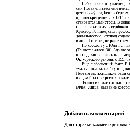
Небольшое отступление, связ
сын Иоганн, известный немецк
церковном)
под Кенигсбергом,
принял крещение, а в 1714 го
становится магистром. В янва
(шансы оказаться завербованн
Кристоф Готтшед стал профес
деятельностью Готтшед содейс
имя — Готтшед-штраcсе (нем. 
По соседству с Юдиттен-кир
(Тенистая аллея, 38). Здание 
преподавание велось на немец
Октябрьского района, с 1997 
Еще любопытный факт. В 1910
участки под застройку индив
Первым застройщиком была се
их дом был построен в начал
Здания в стиле готики и сов
аллея. Улица, название которо
Добавить комментарий
Для отправки комментария вам