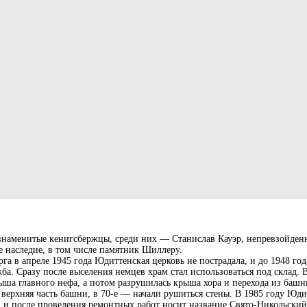
аменитые кенигсбержцы, среди них — Станислав Кауэр, непревзойденн
е наследие, в том числе памятник Шиллеру.
в апреле 1945 года Юдиттенская церковь не пострадала, и до 1948 год
ба. Сразу после выселения немцев храм стал использоваться под склад. В
ша главного нефа, а потом разрушилась крыша хора и перехода из башни
верхняя часть башни, в 70‑е — начали рушиться стены. В 1985 году Юди
 и после проведения ремонтных работ носит название Свято-Никольский