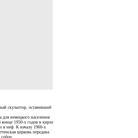
ый скульптор, оставивший
а для немецкого населения
 конце 1950‑х годов в кирхе
 в неф. К началу 1960‑х
ттенская церковь передана
 собор.