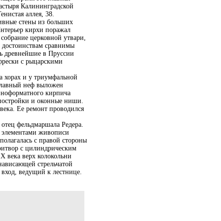
астыря Калининградской
нистая аллея, 38.
сивные стены из больших
Интерьер кирхи поражал
 собрание церковной утвари,
м достоинствам сравнимы
сь древнейшие в Пруссии
фрески с рыцарскими
 хорах и у триумфальной
 Главный неф выложен
азноформатного кирпича
 постройки и оконные ниши.
века. Ее ремонт проводился
 отец фельдмаршала Редера.
 с элементами живописи
сполагалась с правой стороны
притвор с цилиндрическим
X века верх колокольни
 нависающей стрельчатой
 вход, ведущий к лестнице.