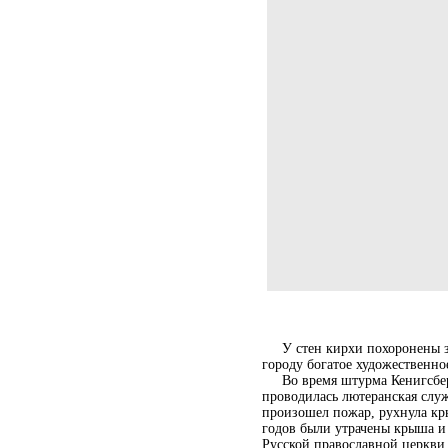
У стен кирхи похоронены зн
городу богатое художественно
Во время штурма Кенигсберга 
проводилась лютеранская служ
произошел пожар, рухнула кры
годов были утрачены крыша и 
Русской православной церкви,