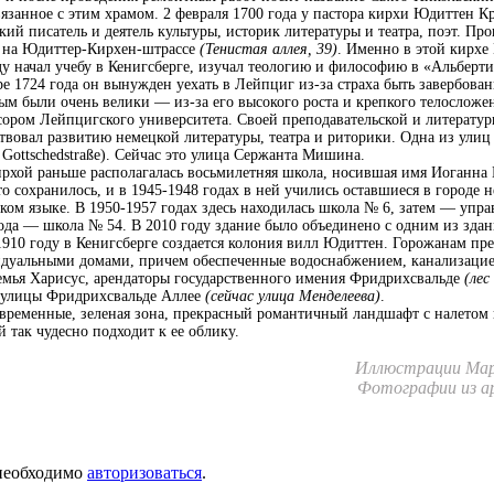
анное с этим храмом. 2 февраля 1700 года у пастора кирхи Юдиттен К
ий писатель и деятель культуры, историк литературы и театра, поэт. Пр
 на Юдиттер-Кирхен-штраcсе
(Тенистая аллея, 39)
. Именно в этой кирхе
ду начал учебу в Кенигсберге, изучал теологию и философию в «Альберти
ре 1724 года он вынужден уехать в Лейпциг из-за страха быть завербов
ым были очень велики — из-за его высокого роста и крепкого телосложе
сором Лейпцигского университета. Своей преподавательской и литерату
твовал развитию немецкой литературы, театра и риторики. Одна из улиц
Gottschedstraße). Сейчас это улица Сержанта Мишина.
хой раньше располагалась восьмилетняя школа, носившая имя Иоганна
это сохранилось, и в 1945-1948 годах в ней учились оставшиеся в городе 
ком языке. В 1950-1957 годах здесь находилась школа № 6, затем — упр
года — школа № 54. В 2010 году здание было объединено с одним из зда
 году в Кенигсберге создается колония вилл Юдиттен. Горожанам пре
идуальными домами, причем обеспеченные водоснабжением, канализацией
мья Харисус, арендаторы государственного имения Фридрихсвальде
(лес
е улицы Фридрихсвальде Аллее
(сейчас улица Менделеева)
.
ременные, зеленая зона, прекрасный романтичный ландшафт с налетом и
й так чудесно подходит к ее облику.
Иллюстрации 
Фотографии из а
 необходимо
авторизоваться
.