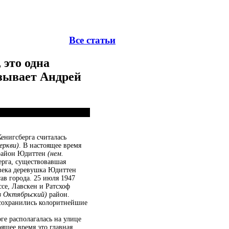
Все статьи
 это одна
азывает Андрей
енигсберга считалась
еркви)
. В настоящее время
 район Юдиттен
(нем.
рга, существовавшая
 века деревушка Юдиттен
тав города. 25 июля 1947
се, Лавскен и Ратсхоф
в Октябрьский)
район.
 сохранились колоритнейшие
ге располагалась на улице
оящее время это главная