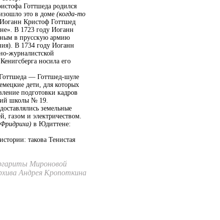
ристофа Готтшеда родился
оизошло это в доме
(когда-то
 Иоганн Кристоф Готтшед
не». В 1723 году Иоганн
анным в прусскую армию
ния). В 1734 году Иоганн
рно-журналистской
 Кенигсберга носила его
 Готтшеда — Готтшед-шуле
немецкие дети, для которых
авление подготовки кадров
ний школы № 19.
доставлялись земельные
, газом и электричеством.
 Фридриха)
в Юдиттене:
стории: такова Тенистая
Маргариты Мироновой
рхива Андрея Кропоткина