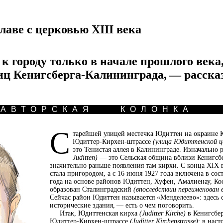
главе с церковью XIII века
 городу только в начале прошлого века,
иц Кенигсберга-Калининграда, — расск
АВТОРСКАЯ КОЛОНКА
С
тарейшей улицей местечка Юдиттен на окраине К
Юдиттер-Кирхен-штрассе
(улица Юдиттенской ц
это Тенистая аллея в Калининграде. Изначально
Juditten)
— это Сельская община вблизи Кенигсбе
значительно раньше появления там кирхи. С конца XIX
стала пригородом, а с 16 июня 1927 года включена в сос
года на основе районов Юдиттен, Хуфен, Амалиенау, Кос
образован Сталинградский
(впоследствии переименован 
Сейчас район Юдиттен называется «Менделеево»: здесь
исторические здания, — есть о чем поговорить.
Итак, Юдиттенская кирха
(Juditter Kirche)
в Кенигсбер
Юдиттер-Кирхен-штрассе
(Juditter Kirchenstrasse)
: в наст