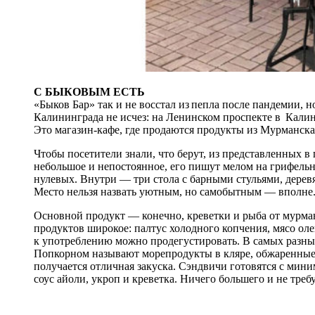
С БЫКОВЫМ ЕСТЬ
«Быков Бар» так и не восстал из пепла после пандемии, 
Калининграда не исчез: на Ленинском проспекте в Кали
Это магазин-кафе, где продаются продукты из Мурманска 
Чтобы посетители знали, что берут, из представленных в
небольшое и непостоянное, его пишут мелом на грифель
нулевых. Внутри — три стола с барными стульями, дерев
Место нельзя назвать уютным, но самобытным — вполне
Основной продукт — конечно, креветки и рыба от мурман
продуктов широкое: палтус холодного копчения, мясо ол
к употреблению можно продегустировать. В самых разных
Попкорном называют морепродукты в кляре, обжаренные 
получается отличная закуска. Сэндвичи готовятся с мин
соус айоли, укроп и креветка. Ничего большего и не требу