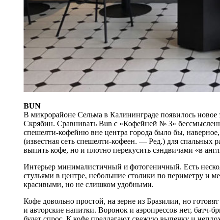
BUN
В микрорайоне Сельма в Калининграде появилось новое 
Скрябин. Сравнивать Bun с «Кофейней № 3» бессмысленно
спешелти-кофейню вне центра города было бы, наверное
(известная сеть спешелти-кофеен. — Ред.) для спальных 
выпить кофе, но и плотно перекусить сэндвичами «в англ
Интерьер минималистичный и фотогеничный. Есть нескол
стульями в центре, небольшие столики по периметру и м
красивыми, но не слишком удобными.
Кофе довольно простой, на зерне из Бразилии, но готовя
и авторские напитки. Воронок и аэропрессов нет, батч-бр
будет спрос. К кофе предлагают свежую выпечку и непло