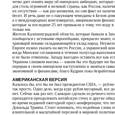
четко дает понять миру об имперских амбициях, которые ц
для столь огромной и великой страны, как Россия, налич
их отсутствие — как раз аномалия, но сам факт их наличи
бесит. И речь даже не о пакующем чемоданы в Белом дом
а о международных конгломератах, американском финанс
которые за последние 25 лет привыкли к тому, что воду в
только им.
Жители Калининградской области, которые бывали в Зап
пообщаться с истовыми европейцами, прекрасно знают, н
хранящий веками складывающийся уклад народ. Неужели к
Европе нужно указать на место России, а украинский ко
когда Минские соглашения в течение полугода выполнялис
и не были отменены. Западу выгодно оставить все как ест
Украины слишком высока — каким бы это будущее ни было
перерыв в своем имперском наступлении и заняться са
экономикой и финансами, благо Кудрин пока безработны
АМЕРИКАНСКАЯ ВЕРСИЯ
Казалось бы, кто бы ни был президентом США, — рублю н
так просто. Одно дело, когда курс рубля мусорный, все до
нет. Сейчас как раз нет. Санкции сделали из речного пот
приходится преодолевать китайскую стену и другие обхо
во время недавней ежегодной пресс-конференции, что ли
Дональда Трампа. Стоит понимать, что подобные слова от
влиятельной и масштабной персоной в мировой политике, 