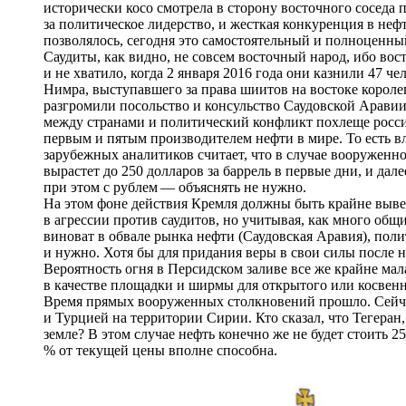
исторически косо смотрела в сторону восточного соседа 
за политическое лидерство, и жесткая конкуренция в неф
позволялось, сегодня это самостоятельный и полноценны
Саудиты, как видно, не совсем восточный народ, ибо вос
и не хватило, когда 2 января 2016 года они казнили 47 ч
Нимра, выступавшего за права шиитов на востоке короле
разгромили посольство и консульство Саудовской Арави
между странами и политический конфликт похлеще росс
первым и пятым производителем нефти в мире. То есть в
зарубежных аналитиков считает, что в случае вооруженн
вырастет до 250 долларов за баррель в первые дни, и дале
при этом с рублем — объяснять не нужно.
На этом фоне действия Кремля должны быть крайне выве
в агрессии против саудитов, но учитывая, как много общ
виноват в обвале рынка нефти (Саудовская Аравия), по
и нужно. Хотя бы для придания веры в свои силы после н
Вероятность огня в Персидском заливе все же крайне мал
в качестве площадки и ширмы для открытого или косвен
Время прямых вооруженных столкновений прошло. Сейчас
и Турцией на территории Сирии. Кто сказал, что Тегеран,
земле? В этом случае нефть конечно же не будет стоить 25
% от текущей цены вполне способна.