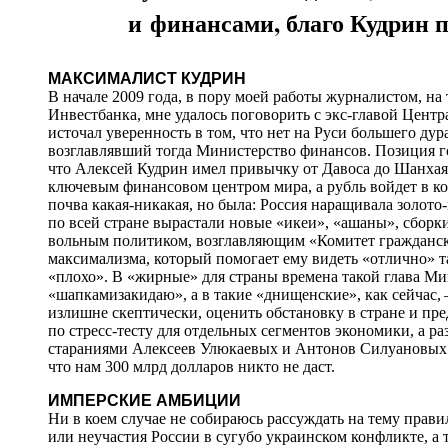
и финансами, благо Кудрин 
МАКСИМАЛИСТ КУДРИН
В начале 2009 года, в пору моей работы журналистом, н
Инвестбанка, мне удалось поговорить с экс-главой Цент
источал уверенность в том, что нет на Руси большего ду
возглавлявший тогда Министерство финансов. Позиция го
что Алексей Кудрин имел привычку от Давоса до Шанхая р
ключевым финансовом центром мира, а рубль войдет в к
почва какая-никакая, но была: Россия наращивала золото
по всей стране вырастали новые «икеи», «ашаны», сборк
вольным политиком, возглавляющим «Комитет граждански
максимализма, который помогает ему видеть «отлично» та
«плохо». В «жирные» для страны времена такой глава Ми
«шапкамизакидаю», а в такие «днищенские», как сейчас,
излишне скептически, оценить обстановку в стране и пр
по стресс-тесту для отдельных сегментов экономики, а р
стараниями Алексеев Улюкаевых и Антонов Силуановых 
что нам 300 млрд долларов никто не даст.
ИМПЕРСКИЕ АМБИЦИИ
Ни в коем случае не собираюсь рассуждать на тему прав
или неучастия России в сугубо украинском конфликте, а 