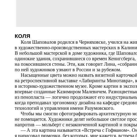
КОЛЯ
Коля Шаповалов родился в Черняховске, учился на жив
в художественно-производственных мастерских в Калинин
В небольшой мастерской в доме художника, где Шаповало
одинокие здания, сохранившиеся со времен Кенигсберга,
на покосившиеся стены. Эти, как говорит Лина, «собранн
по ней художников узнают в России и за рубежом.
Насыщенные цвета можно назвать визитной карточкой 
на ретроспективной выставке «Лабиринты Минотавра», 
в историко-художественном музее. Кроме картин в эксп
впервые созданные Казимиром Малевичем. Разноцветные
из пенопласта — логично продолжают его индустриальны
когда преподавал эргономику дизайна на кафедре средов
технологий и управления имени Разумовского.
Чтобы мы смогли сфотографировать архитектурную моде
не помещается. Художники делят небольшое светлое прост
напротив — мольберт с незаконченной картиной и покр
— А эта картина называется «Встреча с Гофманом». Он 
я нарисовал рюмочки, без которых, мне кажется, встреча 