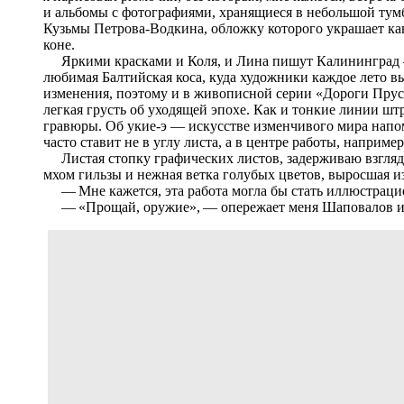
и альбомы с фотографиями, хранящиеся в небольшой тум
Кузьмы Петрова-Водкина, обложку которого украшает ка
коне.
Яркими красками и Коля, и Лина пишут Калининград —
любимая Балтийская коса, куда художники каждое лето в
изменения, поэтому и в живописной серии «Дороги Прусс
легкая грусть об уходящей эпохе. Как и тонкие линии шт
гравюры. Об укие-э — искусстве изменчивого мира напо
часто ставит не в углу листа, а в центре работы, наприм
Листая стопку графических листов, задерживаю взгляд 
мхом гильзы и нежная ветка голубых цветов, выросшая из
— Мне кажется, эта работа могла бы стать иллюстраци
— «Прощай, оружие», — опережает меня Шаповалов и 