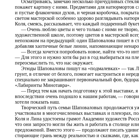
Осматриваясь, замечаю несколько причудливых стеклян
покажет картину с ними. Предметами для натюрмортов слу
и пустые флакончики духов, и черная коробочка, покрыта
светом мастерской особенно здорово разглядывать натюр
Коля, смеясь, рассказывает, что каждый подаренный буке
— Очень люблю цветы и чего только с ними не творю, —
художественной школе, поэтому цветов в мастерской все
непохожим на предыдущий: один Шаповалова пишет в ст
добавляя хаотичные белые линии, напоминающие ненаро
— Всегда хочется попробовать новое, найти что-то инт
— Для этого и нужно хотя бы раз в год выбираться на пл
переосмыслить то, что нас окружает.
Этюды Шаповаловы пишут на «подмалевках» — так Лина
грунт, в отличие от белого, помогает настроиться и нере
специально не закрашивают первоначальный фон, будора
«Лабиринты Минотавра».
— Перед тем как начать подготовку к этой выставке, я 
впоследствии очень подошло к нашим работам, — говорит
хотели показать наш.
Творческий путь семьи Шаповаловых продолжается уже 
участвовали в многочисленных выставках и пленэрах, 
Коля и Лина удостоены грамот Академии художеств Росси
что они запросто могли бы жить и работать в столице или
предложений. Вместо этого — продолжают писать удивит
стирающие грань между реальностью и сказками, где, как