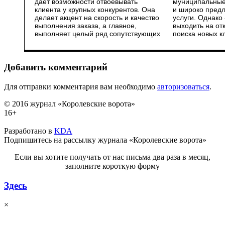
дает возможности отвоевывать
муниципальные организации —
от специалиста». Эта возможность
клиента у крупных конкурентов. Она
и широко предлагают дополнительные
приблизит потенциального клиента
делает акцент на скорость и качество
услуги. Однако «Норматив» планирует
выполнения заказа, а главное,
выходить на открытый рынок, и для
выполняет целый ряд сопутствующих
поиска новых клиентов рекомендаций
Добавить комментарий
Для отправки комментария вам необходимо
авторизоваться
.
© 2016 журнал «Королевские ворота»
16+
Разработано в
KDA
Подпишитесь на рассылку журнала «Королевские ворота»
Если вы хотите получать от нас письма два раза в месяц,
заполните короткую форму
Здесь
×