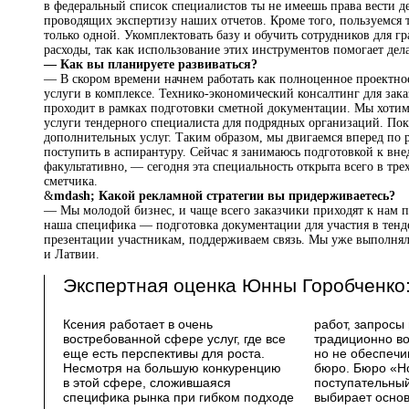
в федеральный список специалистов ты не имеешь права вести де
проводящих экспертизу наших отчетов. Кроме того, пользуемся
только одной. Укомплектовать базу и обучить сотрудников для гр
расходы, так как использование этих инструментов помогает дела
— Как вы планируете развиваться?
— В скором времени начнем работать как полноценное проектное 
услуги в комплексе. Технико-экономический консалтинг для за
проходит в рамках подготовки сметной документации. Мы хотим
услуги тендерного специалиста для подрядных организаций. По
дополнительных услуг. Таким образом, мы двигаемся вперед по 
поступить в аспирантуру. Сейчас я занимаюсь подготовкой к 
факультативно, — сегодня эта специальность открыта всего в тре
сметчика.
&
mdash; Какой рекламной стратегии вы придерживаетесь?
— Мы молодой бизнес, и чаще всего заказчики приходят к нам 
наша специфика — подготовка документации для участия в тенд
презентации участникам, поддерживаем связь. Мы уже выполняли
и Латвии.
Экспертная оценка Юнны Горобченко
Ксения работает в очень
работ, запросы на которые
будет недостаточно. Необходима
востребованной сфере услуг, где все
традиционно возникают,
качественная и продающая услуги
еще есть перспективы для роста.
но не обеспечиваются крупными
онлайн-площадка для общения
Несмотря на большую конкуренцию
бюро. Бюро «Норматив» наблюдает
с клиентами. Я бы порекомендовала
в этой сфере, сложившаяся
поступательный рост и удачно
возможность телефонных
специфика рынка при гибком подходе
выбирает основного клиента —
консультаций в виде «звонка