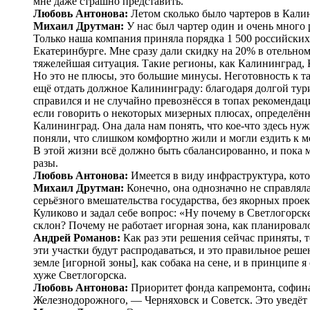
мне даже страшно представить.
Любовь Антонова:
Летом сколько было чартеров в Кали
Михаил Друтман:
У нас был чартер один и очень много 
Только наша компания приняла порядка 1 500 российских 
Екатеринбурге. Мне сразу дали скидку на 20% в отельном
тяжелейшая ситуация. Такие регионы, как Калининград, К
Но это не плюсы, это большие минусы. Неготовность к так
ещё отдать должное Калининграду: благодаря долгой тур
справился и не случайно превознёсся в топах рекомендац
если говорить о некоторых мизерных плюсах, определён
Калининград. Она дала нам понять, что кое-что здесь ну
поняли, что слишком комфортно жили и могли ездить к мо
В этой жизни всё должно быть сбалансированно, и пока 
разы.
Любовь Антонова:
Имеется в виду инфраструктура, кото
Михаил Друтман:
Конечно, она однозначно не справлялас
серьёзного вмешательства государства, без якорных проек
Куликово и задал себе вопрос: «Ну почему в Светлогорске
склон? Почему не работает игорная зона, как планировал
Андрей Романов:
Как раз эти решения сейчас приняты, 
эти участки будут распродаваться, и это правильное реше
земле [игорной зоны], как собака на сене, и в принципе я
хуже Светлогорска.
Любовь Антонова:
Приоритет фонда капремонта, софина
Железнодорожного, — ​Черняховск и Советск. Это уведёт