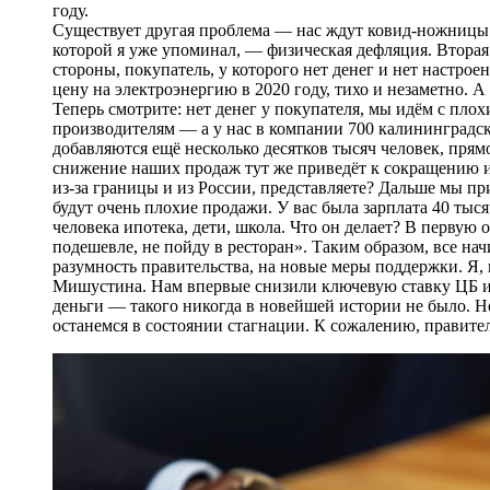
году.
Существует другая проблема — ​нас ждут ковид-ножницы в
которой я уже упоминал, — ​физическая дефляция. Втора
стороны, покупатель, у которого нет денег и нет настрое
цену на электроэнергию в 2020 году, тихо и незаметно. 
Теперь смотрите: нет денег у покупателя, мы идём с пло
производителям — ​а у нас в компании 700 калининградск
добавляются ещё несколько десятков тысяч человек, пря
снижение наших продаж тут же приведёт к сокращению и
из-за границы и из России, представляете? Дальше мы пр
будут очень плохие продажи. У вас была зарплата 40 тысяч
человека ипотека, дети, школа. Что он делает? В первую
подешевле, не пойду в ресторан». Таким образом, все на
разумность правительства, на новые меры поддержки. Я, 
Мишустина. Нам впервые снизили ключевую ставку ЦБ и 
деньги — ​такого никогда в новейшей истории не было. Н
останемся в состоянии стагнации. К сожалению, правител