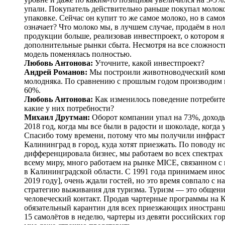
упали. Покупатель действительно раньше покупал молоко
упаковке. Сейчас он купит то же самое молоко, но в само
означает? Что молоко мы, в лучшем случае, продаём в нол
продукции больше, реализовав инвестпроект, о котором я 
дополнительные рынки сбыта. Несмотря на все сложности
модель поменялась полностью.
Любовь Антонова:
Уточните, какой инвестпроект?
Андрей Романов:
Мы построили животноводческий компле
молодняка. По сравнению с прошлым годом производим н
60%.
Любовь Антонова:
Как изменилось поведение потребите
какие у них потребности?
Михаил Друтман:
Оборот компании упал на 73%, доходы
2018 год, когда мы все были в радости и шоколаде, когда
Спасибо тому времени, потому что мы получили инфрастр
Калининград в город, куда хотят приезжать. По поводу 
дифференцировала бизнес, мы работаем во всех спектрах
всему миру, много работаем на рынке MICE, связанном 
в Калининградской области. С 1991 года принимаем инос
2019 году], очень ждали гостей, но это время совпало с 
стратегию выживания для туризма. Туризм — ​это общение
человеческий контакт. Продав чартерные программы на Ку
обязательный карантин для всех приезжающих иностранц
15 самолётов в неделю, чартеры из девяти российских гор