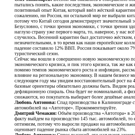
пытались понять, какие последствия, экономические и жи
позитивный опыт Китая, который ввёл жёсткий карантин 
сожалению, ни Россия, ни остальной мир не выбрали ки
потому что Китай сегодня демонстрирует значительный эк
Безусловно, с точки зрения экономики, с точки зрения з
наглухо страну уже первого марта, то, наверное, у нас вс
случилось. Весенний карантин был достаточно жёстким, 
незначительными, в то время как наши европейские колл
падение составило 12% ВВП. Россия показывает около 7%
туристический сезон.
Сейчас мы вошли в совершенно новую экономическую по
экономического кризиса, и пик этого кризиса, так же ка
помимо темпов экономического роста и инфляции, рассм
влияние на регио­нальную экономику. В нашем бизнесе мы
следующем году мы увидим восстановительный рост на 4
базовые ориентиры обязательно должны быть. Видим реал
дефляционную спираль. Она будет не номинальной, а физ
снижаются, но покупатель выбирает более дешёвые анало
Любовь Антонова:
Спад производства в Калининграде с
автомобилей на «Автоторе». Прокомментируйте.
Дмитрий Чемакин:
Объём производства «Автотора» в 201
факту выйдем на производство 145 тыс. автомобилей, то 
оптимизм, потому что выросли продажи на автомобильно
оценивает падение рынка сбыта автомобилей на 23%.
Любовь Антонова:
Спрос высокий, его называют ажиота