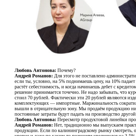
Любовь Антонова:
Почему?
Андрей Романов:
Для этого не поставлено администрати
если ты, условно, на 5% поднимаешь цену, на 10% падае
растёт себестоимость, и когда начинаешь дебет с кредит
решение принимается точечно. Не надо забывать, что курс
стоил 70 рублей. Фактически эти 20 рублей являются из
комплектующих — ​импортные. Маржинальность сократила
вышли в отрицательную зону. Мы продаём продукцию ниже
постоянные затраты будут падать на производство другой
Любовь Антонова:
Пересмотр продуктовой линейки пр
Андрей Романов:
Нет, традиционно мы выпускаем практ
продукции. Если по калининградскому рынку смотреть, 
уровне и даже по каким-то позициям увеличился на 3-5%.