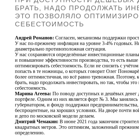
БРАТЬ, НАДО ПРОДОЛЖАТЬ ИНВ
ЭТО ПОЗВОЛЯЛО ОПТИМИЗИРО
СЕБЕСТОИМОСТЬ
Андрей Романов:
Согласен, механизмы поддержки просто
У нас по-прежнему инфляция на уровне 3-4% годовых. Ни
диаметрально противоположная ситуация.
У нас сохраняются определённые инвестиционные план
и повышение эффективности производства, то есть выше п
оптимизировать себестоимость. Если не снизить с учётом 
попасть в те ножницы, о которых говорит Олег Пономар
более оптимистичная, но всё равно тревожная. Поэтому, 
брать, надо продолжать инвестировать, но так, чтобы эт
себестоимость.
Марина Агеева:
По поводу доступных и дешёвых денег д
портфеле. Одним из них является форт № 3. Мы занялись
губернатором, и фонду поддержки предпринимательства, 
беспроцентные, на хороших условиях. На дворе почти во
и депо по московской модели делаем.
Дмитрий Чемакин:
В июне 2021 года закончим строител
квадратных метров. Это оптимизм, заложенный прежним
определению.