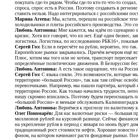
покупать где-то рядом. Чтобы где-то кто-то что-то создал
спроса, спрос есть в России. Поэтому создавать в регион
ставить нельзя. Надо интегрироваться с российскими по
Марина Агеева:
Мы, кстати, перешли на российское техн
холодильники и плиты российского производства. Это со
Любовь Антонова:
Мне кажется, мы идём по сценарию 
кризис. Хотя все говорят, что их нет. Ещё один бизнес, з
логистика. Логистика, по исследованию РБК16+, показыв
Сергей Гоз:
Если в пересчёте на рубли, вероятно, это та
Европейские рынки закрывались. Причём вечером ещё всё
Плюс, хотим мы того или не хотим, транспорт пересекает
определённые политические движения. В Белоруссии бес
Любовь Антонова:
А есть такое ощущение, что на Росси
Сергей Гоз:
С языка сняли. Это возможности, которые мы
территорию «большой России», так как там сейчас осво
перевозчиками. Например, мы нашли партнёра, который 
территорию России. Как только начались трудности, неп
нишу скромно вписались. Поэтому будем переоснащать па
«большой России» и меньше обслуживать Калининградск
Любовь Антонова:
Вернёмся к прогнозу по валютному к
Олег Пономарёв:
Для нас валютные риски — ​большая пр
миллионов рублей на курсовой разнице. Сейчас финансов
на укрепление руб­ля в период с января по июнь будет д
традиционный рост стоимости нефти. Хорошие новости п
фоном, на котором начинают расти фондовые рынки. Поэ