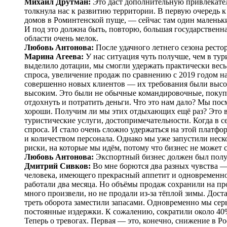
Михаил Друтман:
Это даст дополнительную привлекатель
толкнула нас к развитию территории. В первую очередь 
домов в Роминтенской пуще, — ​сейчас там один маленький
И под это должна быть, повторю, большая государственн
области очень мелок.
Любовь Антонова:
После удачного летнего сезона ресто
Марина Агеева:
У нас ситуация чуть получше, чем в тур
выделило дотации, мы смогли удержать практически весь
спроса, увеличение продаж по сравнению с 2019 годом н
совершенно новых клиентов — ​их требования были высок
высоким. Это были не обычные командировочные, покуп
отдохнуть и потратить деньги. Что это нам дало? Мы пос
хороши. Получим ли мы этих отдыхающих ещё раз? Это во
туристические услуги, достопримечательности. Когда в с
спроса. И стало очень сложно удержаться на этой платфо
и количеством персонала. Однако мы уже запустили неск
риски, на которые мы идём, потому что бизнес не может с
Любовь Антонова:
Экспортный бизнес должен был полу
Дмитрий Сивков:
Во мне борются два разных чувства —
человека, имеющего прекрасный аппетит и одновременн
работали два месяца. Но объёмы продаж сохранили на пр
много произвели, но не продали из-за тёплой зимы. Доста
треть оборота заместили запасами. Одновременно мы се
постоянные издержки. К сожалению, сократили около 40
Теперь о тревогах. Первая — ​это, конечно, снижение в 