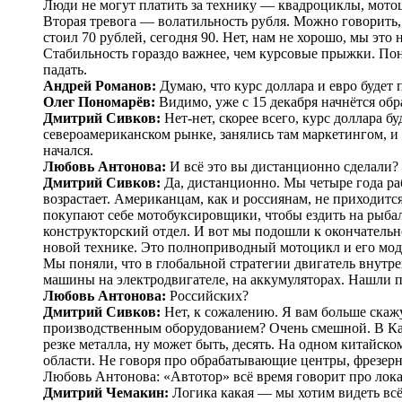
Люди не могут платить за технику — ​квадроциклы, мотоц
Вторая тревога — ​волатильность рубля. Можно говорить, 
стоил 70 рублей, сегодня 90. Нет, нам не хорошо, мы это
Стабильность гораздо важнее, чем курсовые прыжки. Поним
падать.
Андрей Романов:
Думаю, что курс доллара и евро будет п
Олег Пономарёв:
Видимо, уже с 15 декабря начнётся обр
Дмитрий Сивков:
Нет-нет, скорее всего, курс доллара б
североамериканском рынке, занялись там маркетингом, и
начался.
Любовь Антонова:
И всё это вы дистанционно сделали?
Дмитрий Сивков:
Да, дистанционно. Мы четыре года раб
возрастает. Американцам, как и россиянам, не приходитс
покупают себе мотобуксировщики, чтобы ездить на рыбалк
конструкторский отдел. И вот мы подошли к окончатель
новой технике. Это полноприводный мотоцикл и его мо
Мы поняли, что в глобальной стратегии двигатель внутр
машины на электродвигателе, на аккумуляторах. Нашли 
Любовь Антонова:
Российских?
Дмитрий Сивков:
Нет, к сожалению. Я вам больше скажу
производственным оборудованием? Очень смешной. В Кал
резке металла, ну может быть, десять. На одном китайско
области. Не говоря про обрабатывающие центры, фрезерн
Любовь Антонова: «Автотор» всё время говорит про лок
Дмитрий Чемакин:
Логика какая — ​мы хотим видеть всё