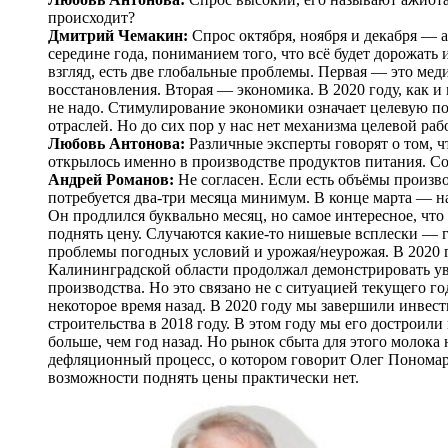
происходит?
Дмитрий Чемакин:
Спрос октября, ноября и декабря — 
середине года, пониманием того, что всё будет дорожать
взгляд, есть две глобальные проблемы. Первая — ​это ме
восстановления. Вторая — ​экономика. В 2020 году, как 
не надо. Стимулирование экономики означает целевую п
отраслей. Но до сих пор у нас нет механизма целевой ра
Любовь Антонова:
Различные эксперты говорят о том, ч
открылось именно в производстве продуктов питания. С
Андрей Романов:
Не согласен. Если есть объёмы произв
потребуется два-три месяца минимум. В конце марта — ​
Он продлился буквально месяц, но самое интересное, чт
поднять цену. Случаются какие-то нишевые всплески — ​г
проблемы погодных условий и урожая/неурожая. В 2020 
Калининградской области продолжал демонстрировать ув
производства. Но это связано не с ситуацией текущего г
некоторое время назад. В 2020 году мы завершили инвест
строительства в 2018 году. В этом году мы его достроил
больше, чем год назад. Но рынок сбыта для этого молока
дефляционный процесс, о котором говорит Олег Пономар
возможности поднять цены практически нет.