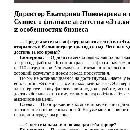
Директор Екатерина Пономарева и 
Суппес о филиале агентства «Этажи
и особенностях бизнеса
— Представительство федерального агентства «Эт
открылось в Калининграде три года назад. Чего вам у
достичь за это время?
Екатерина:
— Одно из самых больших наших достиж
за три года работы в Калининграде — эффективная кома
из 110 сотрудников. Учитывая опыт компании в России, э
хороший результат в новом городе присутствия.
Но мы не останавливаемся на достигнутом. Знаете, у 
есть слоган: «Этажи» — все только начинается«. Это вер
характеризует нашу философию и подход к работе, мы хо
достичь большего, поэтому ставим перед собой все более
амбициозные цели.
Елена:
— Планирование в компании ведется по принци
достижение поставленных целей. Но уже можно говорить 
на калининградском рынке.
— С чего вы начали в новом для себя городе?
Екатерина:
— Прежде всего, с построения команды: в