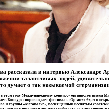
ва рассказала в интервью Александре А
яжении талантливых людей, удивительн
 что думает о так называемой «германиза
 в этом году Международному конкурсу органистов имени М
 лет. Конкурс сопровождает фестиваль «Орган+» 6+, его откр
рова и группы «Мегаполис», посвященный неснятым советск
стливилось несколько лет назад побывать на этом концерте в