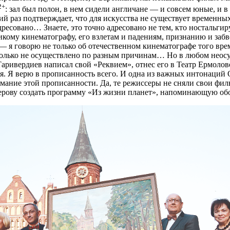
2+
: зал был полон, в нем сидели англичане — и совсем юные, и в
ий раз подтверждает, что для искусства не существует временны
адресовано… Знаете, это точно адресовано не тем, кто ностальги
ликому кинематографу, его взлетам и падениям, признанию и заб
— я говорю не только об отечественном кинематографе того вр
столько не осуществлено по разным причинам… Но в любом неос
аривердиев написал свой «Реквием», отнес его в Театр Ермолов
ся. Я верю в прописанность всего. И одна из важных интонаций
мание этой прописанности. Да, те режиссеры не сняли свои фил
ерову создать программу «Из жизни планет», напоминающую обо