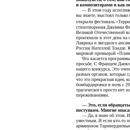
и композиторами и как п
— В этом году исполняетс
вы знаете, выстоял только
открыли фестиваль «Терр
стихотворения Джеммы Фир
Великой Отечественной во
произошли в этот день на
Лаврика и звездного анса
России Нателлой Тоидзе. 
мировой премьерой «Пламе
Что касается программы, 
просьбе. С Францем Данкз
нашего конкурса. Это очен
разных органов, которые г
что это прекрасная идея, 
бомбардировки в ночь с 29 
трагического просто нет и
переживаниями.
— Это, если обращать
поступком. Многие опаса
— Да, я знаю об этом. И х
уместным. И если кто-то п
армянином Таривердиевым 