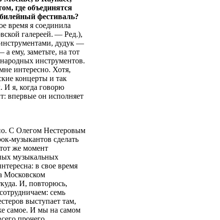
ом, где объединятся
юбилейный фестиваль?
ое время я соединила
ской галереей. — Ред.),
 инструментами, дудук —
 ему, заметьте, на тот
 народных инструментов.
мне интересно. Хотя,
ские концерты и так
. И я, когда говорю
ыт: впервые он исполняет
шно. С Олегом Нестеровым
ок-музыкантов сделать
этот же момент
зных музыкальных
нтересна: в свое время
а Московском
ткуда. И, повторюсь,
 сотрудничаем: семь
естеров выступает там,
же самое. И мы на самом
всего прочего