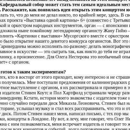
 Кафедральный собор может стать тем самым идеальным мест
. Расскажите, как появилась идея открыть этим концертом 
ть то, что до меня не делал никто, по крайней мере, здесь. В св
ах проекта «Выставка одной картины» 6+ (совместно с Третьяков
йкой и оркестром народных инструментов, орган — с японскими
едложила ныне покойному легендарному органисту Жану Гийю — а
олнить «Картинки с выставки» Мусоргского вместе с оркестром
то было открытие нашего девятого конкурса органистов. Вот это 
 Таривердиева можно исполнять по-разному: делать монографиче
лавное в искусстве — это сыграть так, как никто до тебя не играл
ехнику, а произнесение. Для Олега Нестерова это необычный оп
ет» с органом.
 готов к таким экспериментам?
, кто в восторг от этого приходит, кому интересно и не стра
 получилась. Мне поступали предложения от калининградских р
тное выступление с органом, я их рассматривала и примерно в 
и издатели Стивен Коутс и Пол Хартфилд устраивали череду ра
вердиеву. Кстати, история моего знакомства с издателем тоже и
нно случайно передали диск Микаэла Леоновича. Стивен был н
сторане, услышал музыку и стал всех расспрашивать, что это и о
 диск. Потом Стивен нашел меня, написал письмо, с тех пор мы
и, концерты в Лондоне. Ну вот, я лечу, мне говорят, что Олег Н
на с ним познакомиться, меня встречает издатель и говорит то 
 после всех концертов и событий, долго разговариваем, и кроме 