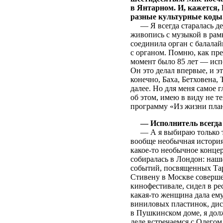
в Янтарном. И, кажется,
разные культурные коды
— Я всегда старалась дела
живопись с музыкой в рамк
соединила орган с балала
с органом. Помню, как пр
момент было 85 лет — исп
Он это делал впервые, и э
конечно, Баха, Бетховена,
далее. Но для меня самое г
об этом, имею в виду не т
программу «Из жизни план
— Исполнитель всегда
— А я выбираю только тех
вообще необычная история
какое-то необычное концер
собиралась в Лондон: наш
событий, посвященных Тари
Стивену в Москве соверше
кинофестивале, сидел в ре
какая-то женщина дала ему
виниловых пластинок, диск
в Пушкинском доме, я долж
деле встречаемся с Олегом