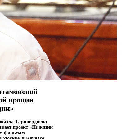
ртамоновой
ой иронии
ции»
икаэла Таривердиева
ывает проект «Из жизни
им фильмам
 Москве, в Каунасе,