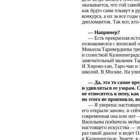
оказывается, что той само
как будто сами плывут в р
конкурса, а их за все годы
дипломантов. Так вот, кто-
— Например?
— Есть прекрасная истори
познакомился с японской 
Микаэла Таривердиева тре
и солисткой Калининградс
замечательный мальчик Тар
И Хироко-сан, Таро-чан и
школой. В Москве. На ули
— Да, это то самое пр
и удивляться ее узорам.
не относитесь к нему, ка
но этого не произошло, в
— Я уверена: настоящее и 
его открыли заново, и сей
современная она или нет 
Васильева
(издатель меди
настоящего искусства — эт
раз такой диалог и ведет О
в Калининграде. Знаете, 