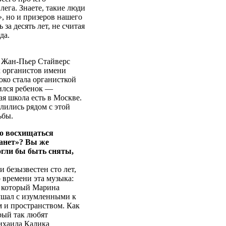
лега. Знаете, такие люди
», но и призеров нашего
за десять лет, не считая
да.
 Жан-Пьер Стайверс
х органистов имени
око стала органисткой
ился ребенок —
ая школа есть в Москве.
лились рядом с этой
ьбы.
ко восхищаться
ланет»? Вы же
огли бы быть сняты,
 безызвестен сто лет,
о времени эта музыка:
а который Марина
ушал с изумленными к
м и пространством. Как
орый так любят
ихаила Калика