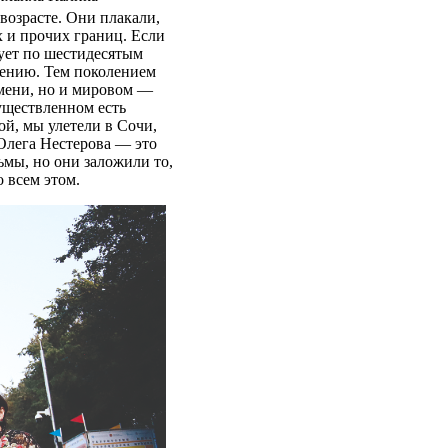
 возрасте. Они плакали,
х и прочих границ. Если
рует по шестидесятым
вению. Тем поколением
емени, но и мировом —
уществленном есть
ой, мы улетели в Сочи,
 Олега Нестерова — это
ьмы, но они заложили то,
 всем этом.