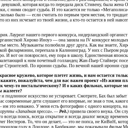
й девушкой, которая когда-то передала диск Стивену, была жена О
уки, с ними сводит судьба. И это касается не только «Мегаполиса
 сколько было — если считать по первым трем местам, то тридцать 
то из них исчезает из твоей жизни, а кто-то остается в ней навсег
я. Лауреат нашего первого конкурса, нидерландский органист
органисткой Хироко Иноуэ — она заняла на IV конкурсе молоды
тье место. Музыканты полюбили друг друга. Как вы знаете, Хир
кой филармонии, переехала в Калининград. У них с Пьером род
о. И вот он повзрослел, ему пора в школу. Единственная японск
 залетающий к ним почетный голландец Жан-Пьер Стайверс посе
це Строителей. По иронии судьбы. По вечной нашей иронии суд
екрасное кружево, которое плетет жизнь, и нам остается толь
 Скажите, пожалуйста, чем для вас важен проект «Из жизни п
к к чему-то ностальгическому? И о каких фильмах, которые м
ы жалеете?
подлинное искусство не устаревает. Смотрите, Бах был забыт и
час современные дети слушают его впервые, не зная о том, каког
— им это неважно. У меня есть фотографии с одного концерта, н
агруппы «Западная пресса». —
Ред.
)
привела своего внука. Он сл
о всегда поиск, всегда открытие и всегда диалог между времене
лег Нестеров. То, что он делает, — это не попса, не КиВиН, кот
в прошлом году в Лондоне, в Барбикане, мы показывали фильм М