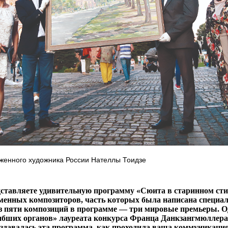
уженного художника России Нателлы Тоидзе
дставляете удивительную программу «Сюита в старинном ст
менных композиторов, часть которых была написана специал
Из пяти композиций в программе — три мировые премьеры. О
гибших органов» лауреата конкурса Франца Данкзангмюллера
создавалась эта программа, как проходила ваша коммуникаци