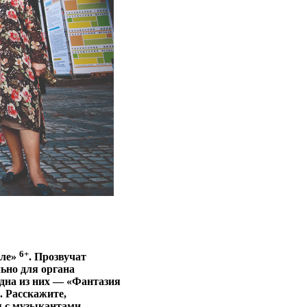
6+
иле»
. Прозвучат
ьно для органа
дна из них — «Фантазия
. Расскажите,
я с музыкантами