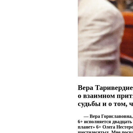
Вера Таривердие
о взаимном прит
судьбы и о том,
— Вера Гориславовна,
6+ исполняется двадцать
планет» 6+ Олега Несте
шестидесятых. Мне посча