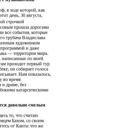
, в ходе которой, как
тот день, 30 августа,
той строчкой
рсовым прошла дорогами
и все события, которые
го трубача Владислава
уженным художником
 программой и даже
ыка — территория мира.
, написанные по моей
там проходит первый тур
еке, он собирает голоса
писывает. Нам показалось,
у во время
 и драме, без
лубокими катарсическими
ется довольно смелым
есь то, что считаю
емцем Бахом, со своим
есь от Канта: что же