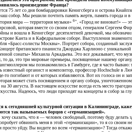
оявилось произведение Франца?
я 75 лет со дня бомбардировки Кенигсберга и острова Кнайпхоф
 наш собор. Мы решили почтить память жертв, память города и в э
6+
итория мира — территория музыки»
. «Город не виноват!» — э
совой, которая вместе со своим отцом, генералом Сергеем Фи
йны и вошла в Кенигсберг десятилетней девочкой, мы обозначил
 острове Канта и в Кафедральном соборе. Выступления знаменито
мбля «Брасс-солисты Москвы». Портрет собора, созданный засл
Концерт британского пианиста Джорджа Харлионо с уникальной
нной сонаты» Михаила Аркадьева. Это все доказывает, что муз
то да, это три мировые премьеры, посвященные нашему органу
ангмюллером мы познакомились в Гамбурге, где я часто бываю: 
ь известный органист и композитор, профессор Hochschule в Люб
де-то погибают и от которых избавляются. Вот их голоса он и за
которая может стать посвящением и органу собора, уничтоженном
на 30 августа. В настоящем искусстве всегда есть место трагедии
скусства. Надеюсь, что люди приходят на концерты в собор за г
ся к сегодняшней культурной ситуации в Калининграде, каж
ются так называемых борцов с «германизацией».
очу сказать, что я — человек свободный, поэтому буду делать зд
опробует обвинить меня в этой «германизации», то я со своим н
просто уйду. Вы видите во всем «германизацию»? Тогда откажит