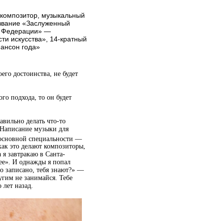
 композитор, музыкальный
звание «Заслуженный
й Федерации» —
сти искусства», 14‑кратный
ансон года»
его достоинства, не будет
го подхода, то он будет
авильно делать что-то
 «Написание музыки для
 основной специальности —
как это делают композиторы,
 я завтракаю в Санта-
нее». И однажды я попал
то записано, тебя знают?» —
угим не занимайся. Тебе
 лет назад.