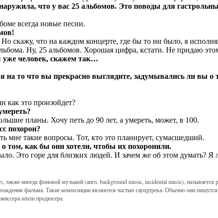
наружила, что у вас 25 альбомов. Это поводы для гастрольны
оме всегда новые песни.
мов!
Но скажу, что на каждом концерте, где бы то ни было, я исполн
альбома. Ну, 25 альбомов. Хорошая цифра, кстати. Не придаю это
 уже человек, скажем так…
я на то что вы прекрасно выглядите, задумывались ли вы о
ли как это произойдет?
умереть?
льшие планы. Хочу петь до 90 лет, а умереть, может, в 100.
сс похорон?
ть мне такие вопросы. Тот, кто это планирует, сумасшедший.
 том, как бы они хотели, чтобы их похоронили.
было. Это горе для близких людей. И зачем же об этом думать? Я
), также иногда фоновой музыкой (англ. background music, incidental music), называется
вождения фильма. Такие композиции являются частью саундтрека. Обычно они пишутся
жиссера и/или продюсера.