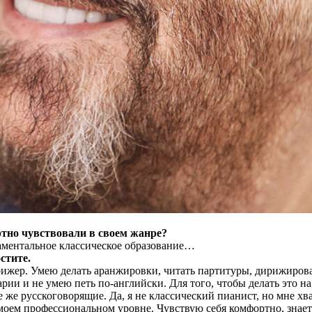
тно чувствовали в своем жанре?
аментальное классическое образование…
стите.
ижер. Умею делать аранжировки, читать партитуры, дирижирова
рии и не умею петь по-английски. Для того, чтобы делать это н
е же русскоговорящие. Да, я не классический пианист, но мне хв
 моем профессиональном уровне. Чувствую себя комфортно, знает