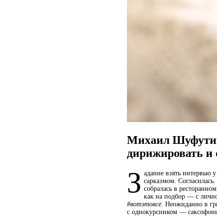
Михаил Шуфутин
дирижировать и 
З
адание взять интервью 
сарказмом. Согласилась.
собралась в ресторанном
как на подбор — с личн
#вотэтовсе
. Неожиданно в гр
с однокурсником — саксофон