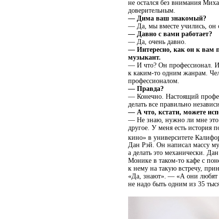
не остался без внимания Миха
доверительным.
— Дима ваш знакомый?
— Да, мы вместе учились, он
— Давно с вами работает?
— Да, очень давно.
— Интересно, как он к вам
музыкант.
— И что? Он профессионал. И 
к каким-то одним жанрам. Чело
профессионалом.
— Правда?
— Конечно. Настоящий професс
делать все правильно независ
— А что, кстати, можете исп
— Не знаю, нужно ли мне это.
другое. У меня есть история 
кино» в университете Калифор
Дан Рэй. Он написал массу му
а делать это механически. Да
Монике в таком-то кафе с пон
к нему на такую встречу, прин
«Да, знают». — «А они любят 
не надо быть одним из 35 тыся