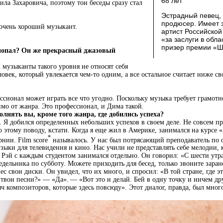
68 лет
ила Захаровича, поэтому тон беседы сразу стал
Эстрадный певец,
продюсер. Имеет 
 очень хороший музыкант.
артист Российско
«за заслуги в обла
призер премии «Ш
 попал? Он же прекрасный джазовый
музыканты такого уровня не относят себя
век, который увлекается чем-то одним, а все остальное считает ниже сво
ионал может играть все что угодно. Поскольку музыка требует грамотно
имо от жанра. Это профессионал, и Дима такой.
олнять вы, кроме того жанра, где добились успеха?
 Я добился определенных небольших успехов в своем деле. Не совсем пр
по этому поводу, кстати. Когда я еще жил в Америке, занимался на курсе
*
нии. Film score
называлось. У нас был потрясающий преподаватель по
зыки для телевидения и кино. Нас учили не представлять себе мелодии, 
н Рэй с каждым студентом занимался отдельно. Он говорил: «С шести утра
едельника по субботу. Можете приходить для бесед, только звоните зара
ес свои диски. Он увидел, что их много, и спросил: «В той стране, где э
твои песни?» — «Да». — «Вот это и делай. Бей в одну точку и ничем др
ч композиторов, которые здесь повсюду». Этот диалог, правда, был много