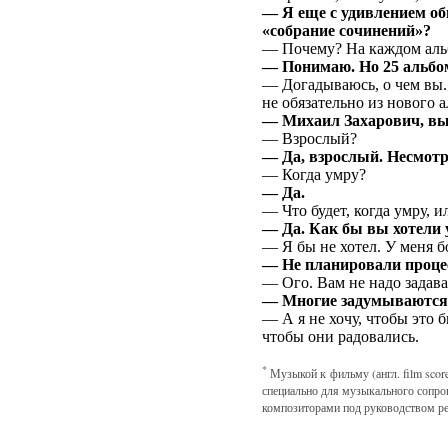
— Я еще с удивлением об
«собрание сочинений»?
— Почему? На каждом альб
— Понимаю. Но 25 альбо
— Догадываюсь, о чем вы. 
не обязательно из нового 
— Михаил Захарович, вы
— Взрослый?
— Да, взрослый. Несмотр
— Когда умру?
— Да.
— Что будет, когда умру, и
— Да. Как бы вы хотели 
— Я бы не хотел. У меня бо
— Не планировали проце
— Ого. Вам не надо задава
— Многие задумываются о
— А я не хочу, чтобы это 
чтобы они радовались.
*
Музыкой к фильму (англ. film score
специально для музыкального сопро
композиторами под руководством ре