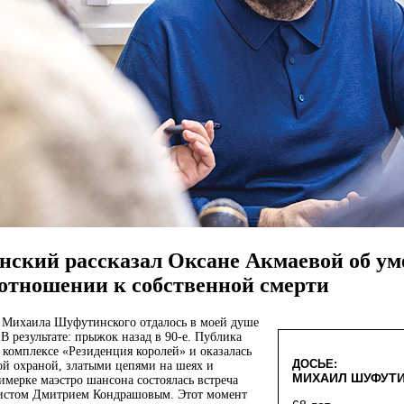
ский рассказал Оксане Акмаевой об ум
отношении к собственной смерти
у Михаила Шуфутинского отдалось в моей душе
 В результате: прыжок назад в 90‑е. Публика
 комплексе «Резиденция королей» и оказалась
ДОСЬЕ:
ой охраной, златыми цепями на шеях и
МИХАИЛ ШУФУТ
имерке маэстро шансона состоялась встреча
истом Дмитрием Кондрашовым. Этот момент