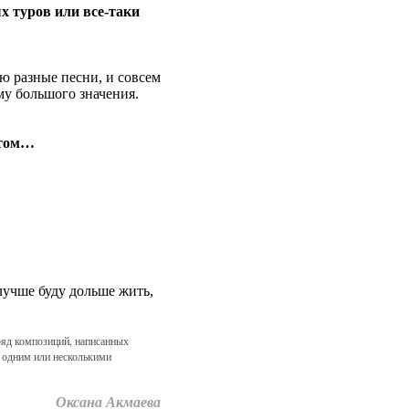
х туров или все-таки
яю разные песни, и совсем
му большого значения.
 том…
 лучше буду дольше жить,
 ряд композиций, написанных
 одним или несколькими
Оксана Акмаева