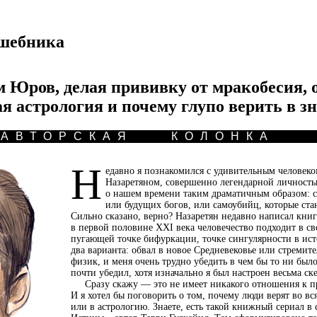
лшебника
 Юров, делая прививку от мракобесия, о
я астрология и почему глупо верить в з
АВТОРСКАЯ КОЛОНКА
Н
едавно я познакомился с удивительным челове
Назаретяном, совершенно легендарной личность
о нашем времени таким драматичным образом: 
или будущих богов, или самоубийц, которые стан
Сильно сказано, верно? Назаретян недавно написал книгу
в первой половине XXI века человечество подходит в св
пугающей точке бифуркации, точке сингулярности в ист
два варианта: обвал в новое Средневековье или стремите
физик, и меня очень трудно убедить в чем бы то ни было
почти убедил, хотя изначально я был настроен весьма ск
Сразу скажу — это не имеет никакого отношения к пр
И я хотел бы поговорить о том, почему люди верят во в
или в астрологию. Знаете, есть такой книжный сериал в