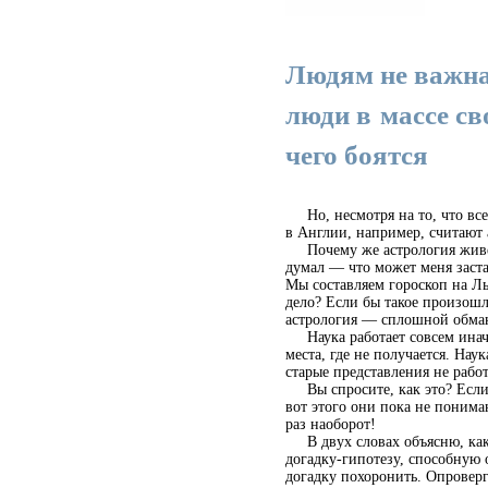
Людям не важна 
люди в массе сво
чего боятся
Но, несмотря на то, что все,
в Англии, например, считают
Почему же астрология живет 
думал — что может меня заста
Мы составляем гороскоп на Ль
дело? Если бы такое произошло
астрология — сплошной обма
Наука работает совсем иначе.
места, где не получается. Нау
старые представления не рабо
Вы спросите, как это? Если н
вот этого они пока не понимаю
раз наоборот!
В двух словах объясню, как н
догадку-гипотезу, способную 
догадку похоронить. Опроверг