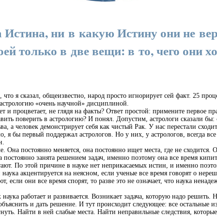
Истина, ни в какую Истину они не вер
ей только в две вещи: в то, чего они хо
 что я сказал, общеизвестно, народ просто игнорирует сей факт. 25 про
 астрологию «очень научной» дисциплиной.
и процветает, не глядя на факты? Ответ простой: примените первое пр
вить поверить в астрологию? И понял. Допустим, астрологи сказали бы: с
ва, а человек демонстрирует себя как чистый Рак. У нас перестали сходи
, я бы первый поддержал астрологов. Но у них, у астрологов, всегда все
н.
 Она постоянно меняется, она постоянно ищет места, где не сходится. О
ка постоянно занята решением задач, именно поэтому она все время кипит 
тают. По этой причине в науке нет неприкасаемых истин, и именно поэт
аука акцентируется на неясном, если ученые все время говорят о нереше
т, если они все время спорят, то разве это не означает, что наука нена
аука работает и развивается. Возникает задача, которую надо решить. 
объяснить и дать решение. И тут происходит следующее: все остальные из
нуть. Найти в ней слабые места. Найти неправильные следствия, которы