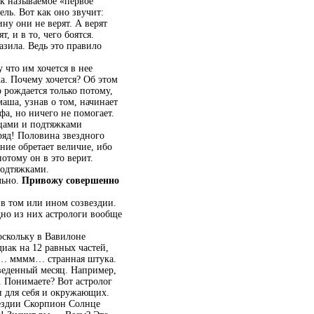
к называемое «первое
ль. Вот как оно звучит:
ну они не верят. А верят
т, и в то, чего боятся.
азила. Ведь это правило
что им хочется в нее
ка. Почему хочется? Об этом
 рождается только потому,
аша, узнав о том, начинает
а, но ничего не помогает.
ицами и подтяжками
 ряд! Половина звездного
ние обретает величие, ибо
потому он в это верит.
подтяжками.
льно.
Привожу совершенно
 в том или ином созвездии.
дно из них астрологи вообще
оскольку в Вавилоне
иак на 12 равных частей,
я … мммм… странная штука.
веденный месяц. Например,
. Понимаете? Вот астролог
и для себя и окружающих.
вездии Скорпион Солнце