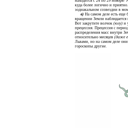
находится с 24 по 29 ноября!
куда более логично и приятно
зодиакальном созвездии в мо
в)
На самом деле есть еще 
вращении Земли наблюдается п
Вот закрутите волчок
(юлу)
и 
прецессия. Прецессия с пери
распределения масс внутри Зе
относительно месяцев
(даже е
Львами, но на самом деле они
гороскопы другие.