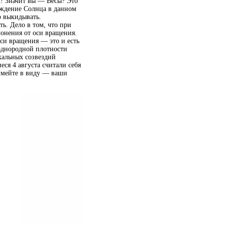
ах! Значит вы — Весы? Это
хождение Солнца в данном
о выкидывать.
ь. Дело в том, что при
лонения от оси вращения.
оси вращения — это и есть
еоднородной плотности
кальных созвездий
еся 4 августа считали себя
 имейте в виду — ваши