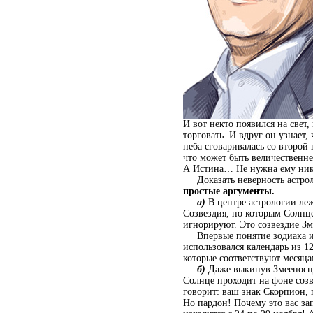
И вот некто появился на свет
торговать. И вдруг он узнает
неба сговаривалась со второй
что может быть величественнее
А Истина… Не нужна ему никак
Доказать неверность астроло
простые аргументы.
а)
В центре астрологии леж
Созвездия, по которым Солнце
игнорируют. Это созвездие Зм
Впервые понятие зодиака и з
использовался календарь из 1
которые соответствуют месяц
б)
Даже выкинув Змееносца
Солнце проходит на фоне созв
говорит: ваш знак Скорпион,
Но пардон! Почему это вас за