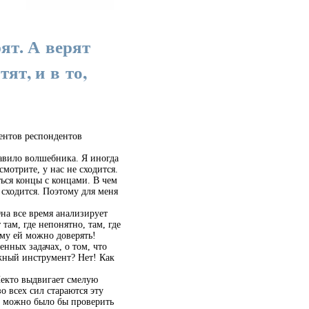
ят. А верят
тят, и в то,
центов респондентов
авило волшебника. Я иногда
мотрите, у нас не сходится.
ться концы с концами. В чем
 сходится. Поэтому для меня
на все время анализирует
там, где непонятно, там, где
ому ей можно доверять!
нных задачах, о том, что
дежный инструмент? Нет! Как
Некто выдвигает смелую
о всех сил стараются эту
е можно было бы проверить