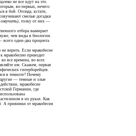
леко не все идут на это.
которым, во‑первых, нечего
ься в бой. Отсюда, кстати,
 озвучивают смелые догадки
 озвучить)
, толку от них —
твенного отбора вымирает
 хуже, чем виды в биологии.
— всего один-два процента
 не верить. Если мракобесие
ь к мракобесию приводит
во все времена, во всех
равляйте им. Скажем, первая
мифических гиперборейцев.
имся в темноте? Почему
 другие — темные и злые
 действии, мракобесие
стской Германии, где
 использована
астилином в их руках. Как
й. А прививки от мракобесия