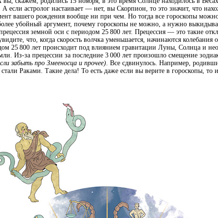
 А вы, скажем, родились 15 ноября, в это время Солнце находилось в Вес
. А если астролог настаивает — нет, вы Скорпион, то это значит, что на
мент вашего рождения вообще ни при чем. Но тогда все гороскопы можн
более убойный аргумент, почему гороскопы не можно, а нужно выкидыват
рецессия земной оси с периодом 25 800 лет. Прецессия — это такие отк
увидите, что, когда скорость волчка уменьшается, начинаются колебания 
одом 25 800 лет происходит под влиянием гравитации Луны, Солнца и н
мли. Из-за прецессии за последние 3 000 лет произошло смещение зодиа
сли забыть про Змееносца и прочее)
. Все сдвинулось. Например, родивши
 стали Раками. Такие дела! То есть даже если вы верите в гороскопы, то