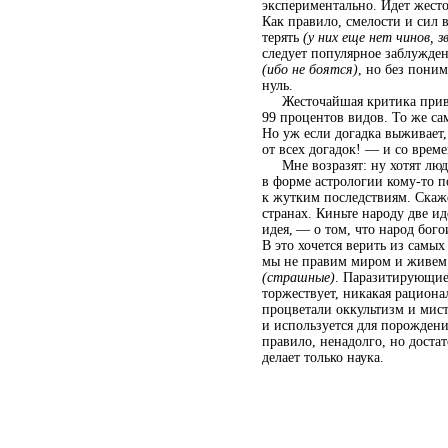
экспериментально. Идет жесто
Как правило, смелости и сил 
терять
(у них еще нет чинов, з
следует популярное заблужден
(ибо не боятся)
, но без пони
нуль.
Жесточайшая критика приводи
99 процентов видов. То же сам
Но уж если догадка выживает,
от всех догадок! — и со време
Мне возразят: ну хотят люди 
в форме астрологии кому-то п
к жутким последствиям. Скаж
странах. Киньте народу две ид
идея, — о том, что народ бог
В это хочется верить из самых
мы не правим миром и живем 
(страшные)
. Паразитирующие 
торжествует, никакая рациона
процветали оккультизм и мист
и используется для порождени
правило, ненадолго, но доста
делает только наука.