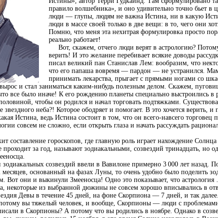
Истины», автор Терри Гудкайнд. Там сформулировано та
правило волшебника», и оно удивительно точно бьет в це
люди — глупы, людям не важна Истина, ни в какую Исти
люди в массе своей только в две вещи: в то, чего они хотя
Помню, что меня эта нехитрая формулировка просто пор
реально работает!
Вот, скажем, отчего люди верят в астрологию? Потому 
верить! И это желание перебивает всякие доводы рассуд
писал великий пан Станислав Лем: вообразим, что некто
что его папаша вовремя — пардон — не устранился. Мам
принимать лекарства, прыгает с прямыми ногами со шкаф
, вырос и стал заниматься каким-нибудь полезным делом. Скажем, пугов
, что все было иначе! К его рождению планеты специально выстроились в
 половиной, чтобы он родился и начал торговать подтяжками. Существова
 звездного неба?! Которое ободряет и помогает. В это хочется верить, и 
ая Истина, ведь Истина состоит в том, что он всего-навсего торговец 
гии совсем не сложно, если открыть глаза и начать рассуждать рациона
ит составление гороскопов, где главную роль играет нахождение Солнца
 проходит за год, называют зодиакальными, созвездий тринадцать, но о
ееносца.
одиакальных созвездий ввели в Вавилоне примерно 3 000 лет назад. П
2 месяцев, основанный на фазах Луны, то очень удобно было поделить зод
ам. Вот они и выкинули Змееносца! Одно это показывает, что астрологи
, некоторые из выбранной дюжины не совсем хорошо вписывались в от
ездия Девы в течение 45 дней, на фоне Скорпиона — 7 дней, и так далее
 потому вы тяжелый человек, и вообще, Скорпионы — люди с проблемам
писали в Скорпионы? А потому что вы родились в ноябре. Однако в соз