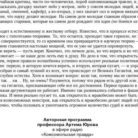
чайшая критика, чисто по-человечески, порой напоминающая травлю, и да
высказать догадку хватает либо у мэтров, либо у совсем молодых людей, 
ваний, степеней, кафедр)
, а во‑вторых, у них хватает сил и нервов ввязат
ие, что науку делают молодые. На самом деле молодые главным образом
мающих стариков, которые на самом деле рождают эти идеи
(но боятся их
т к естественному и жесткому отбору. Известно, что в процессе естес
ое с гипотезами-теориями. То, что остается, проходит такое горнило, не
 совершенствуется, то со временем она превращается в научную теорию 
нем становится настолько мощной, что ее уже не удается опровергнуть.
верить — пусть верят. Конечно, это личное дело, во что верить и во что
омогает — не наше дело лезть ему в душу. Но дело в том, что открытост
ем, первое правило волшебника успешно используют реальные политики 
еи: первую, в которую хочется верить, и вторую, которая пугает, — и уп
оизбран и самый лучший из всех, что происходит от Великих Гигантов, 
 глубин естества. Хотя и возникает вопрос: коли так, почему мы не свет
так… хм… Ну, не очень? Разумеется, потому что рядом есть другой или
на гигантах, присваивающие себе все их достижения. Первое правило в
льная аргументация не работает. Именно так развивались события в фаши
ика. И меня реально пугает то, как открытость к мракобесию может быть
я всевозможных монстров, как открытость к мракобесию делает людей пл
точно, чтобы поломать и уничтожить огромное количество судеб и жизне
Авторская программа
профессора Артема Юрова
в эфире радио
«Комсомольская правда»