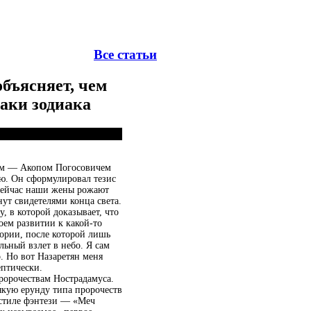
Все статьи
бъясняет, чем
наки зодиака
ком — Акопом Погосовичем
ю. Он сформулировал тезис
сейчас наши жены рожают
ут свидетелями конца света.
, в которой доказывает, что
оем развитии к какой-то
ории, после которой лишь
льный взлет в небо. Я сам
. Но вот Назаретян меня
ептически.
орочествам Нострадамуса.
сякую ерунду типа пророчеств
 стиле фэнтези — «Меч