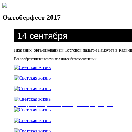
Октоберфест 2017
14 cентября
Праздник, организованный Торговой палатой Гамбурга в Калин
Все изображенные напитки являются безалкогольными
Олег Ермолаев, Штефан Штайн
Татьяна и Александр Мусевичи
Аудрюс Каладжинскас, Владимир Романько, Леонид Степанюк
Ирина Турчина, Штефан Штайн, Алиса Дубинская, Андрей Турчин
Штефан Штайн, Светлана Колбанева
Концертный духовой оркестр Калининградской областной филармонии имени Е