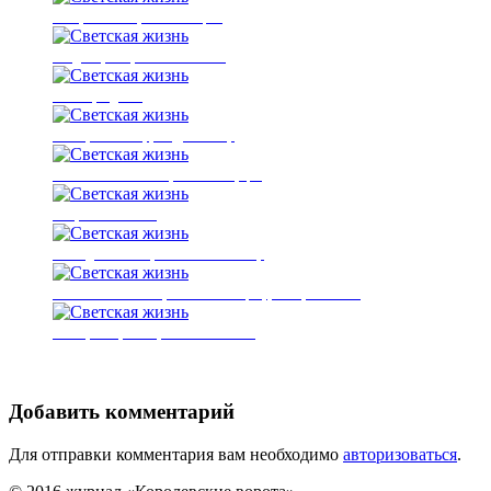
Штефан Штайн, Елена Зайцева
Владимир и Ирина Михайловы
Гости праздника
Виктор Пиннекер, Андре Келлер
Евгения Великотская, Олег Скворцов
Стефано Влахович
Леонид Степанюк, Анжелика Майстер
Светлана Колбанева, Михаэль Банцхаф, Штефан Штайн
Виктория Фролова, Елена Леонтьева
Добавить комментарий
Для отправки комментария вам необходимо
авторизоваться
.