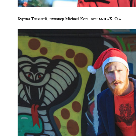
м-н «X. O.»
Куртка Trussardi, пуловер Michael Kors, все: