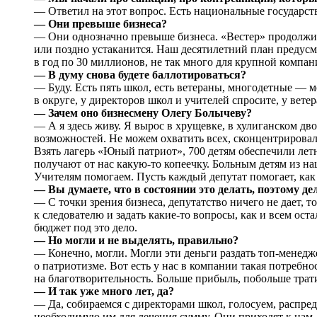
— Ответил на этот вопрос. Есть национальные государст
— Они превыше бизнеса?
— Они однозначно превыше бизнеса. «Вестер» продолжит 
или поздно устаканится. Наш десятилетний план предусм
в год по 30 миллионов, не так много для крупной компани
— В думу снова будете баллотироваться?
— Буду. Есть пять школ, есть ветераны, многодетные — м
в округе, у директоров школ и учителей спросите, у вете
— Зачем оно бизнесмену Олегу Болычеву?
— А я здесь живу. Я вырос в хрущевке, в хулиганском дв
возможностей. Не можем охватить всех, сконцентрировали
Взять лагерь «Юный патриот», 700 детям обеспечили летн
получают от нас какую-то копеечку. Больным детям из на
Учителям помогаем. Пусть каждый депутат помогает, как
— Вы думаете, что в состоянии это делать, поэтому де
— С точки зрения бизнеса, депутатство ничего не дает, т
к следователю и задать какие-то вопросы, как и всем ос
бюджет под это дело.
— Но могли и не выделять, правильно?
— Конечно, могли. Могли эти деньги раздать топ-менеджер
о патриотизме. Вот есть у нас в компании такая потребнос
на благотворительность. Больше прибыль, побольше тра
— И так уже много лет, да?
— Да, собираемся с директорами школ, голосуем, распреде
необходимую им для лечения сумму. Они приходят к нам,