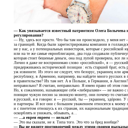
— Как увязывается известный патриотизм Олега Болычева и
регулирования?
— Ну, здесь все просто. Что бы там ни происходило, у меня не
за границей. Когда были зарегистрированы компании в голланд
не у нас, а у потенциальных инвесторов, которые с российской 
или на те же самые еврооблигации, два года создавали публи
которая стоит бешеные деньги, она под лупой проверяла, все ли 
Лично я даже не воспринимаю слово «российский», я — русский.
придерживаюсь исторической позиции : есть старший брат, есть 
уж извините. Из этого не следует, что белорус, украинец или а
республику, в Армению, например, вы найдете много русских в п
в правительстве? Их там нет. А в Польше, в Германии, в Англии?
неправильно? Я считаю, неправильно. Я имею право об этом гово
Но, к сожалению, называющие себя «либералами« — не важно с
поющие чужую песню за звонкую монету, они почему-то считают,
я русский, я и говорю: я — русский, ты — украинец, здóрово. 
и партнеры. И все они с большим уважением относятся к моему п
и с пиететом отношусь к их странам, их национальным традици
оскорблять и унижать, обзывать, а…
— …а еврея евреем — нельзя?
— Это вы сказали, не я. Типа того. Это что за бред вообще?
— Вы не видите противоречий между этими своими высказы