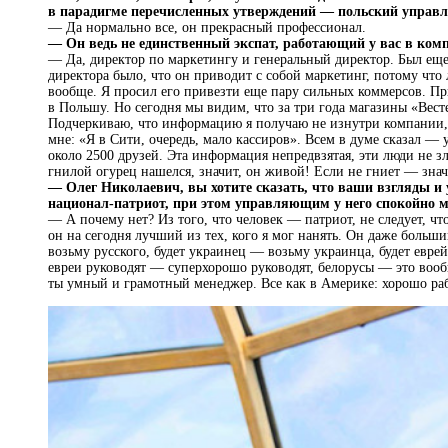
в парадигме перечисленных утверждений — польский управл
— Да нормально все, он прекрасный профессионал.
— Он ведь не единственный экспат, работающий у вас в ком
— Да, директор по маркетингу и генеральный директор. Был ещ
директора было, что он приводит с собой маркетинг, потому что
вообще. Я просил его привезти еще пару сильных коммерсов. Пр
в Польшу. Но сегодня мы видим, что за три года магазины «Вес
Подчеркиваю, что информацию я получаю не изнутри компании, 
мне: «Я в Сити, очередь, мало кассиров». Всем в думе сказал —
около 2500 друзей. Эта информация непредвзятая, эти люди не з
гнилой огурец нашелся, значит, он живой! Если не гниет — знач
— Олег Николаевич, вы хотите сказать, что ваши взгляды и 
национал-патриот, при этом управляющим у него спокойно 
— А почему нет? Из того, что человек — патриот, не следует, 
он на сегодня лучший из тех, кого я мог нанять. Он даже больш
возьму русского, будет украинец — возьму украинца, будет евре
евреи руководят — суперхорошо руководят, белорусы — это вооб
ты умный и грамотный менеджер. Все как в Америке: хорошо раб