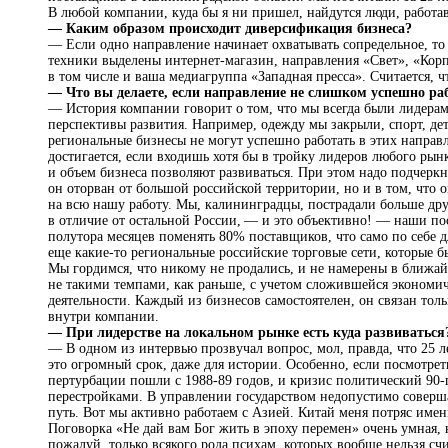
В любой компании, куда бы я ни пришел, найдутся люди, работав
— Каким образом происходит диверсификация бизнеса?
— Если одно направление начинает охватывать сопредельное, то
техники выделены интернет-магазин, направления «Свет», «Корп
в том числе и ваша медиагруппа «Западная пресса». Считается, ч
— Что вы делаете, если направление не слишком успешно ра
— История компании говорит о том, что мы всегда были лидерам
перспективы развития. Например, одежду мы закрыли, спорт, де
региональные бизнесы не могут успешно работать в этих направл
достигается, если входишь хотя бы в тройку лидеров любого ры
и объем бизнеса позволяют развиваться. При этом надо подчеркн
он оторван от большой российской территории, но и в том, что 
на всю нашу работу. Мы, калининградцы, пострадали больше др
в отличие от остальной России, — и это объективно! — наши п
полутора месяцев поменять 80% поставщиков, что само по себе
еще какие-то региональные российские торговые сети, которые б
Мы гордимся, что никому не продались, и не намерены в ближайш
не такими темпами, как раньше, с учетом сложившейся экономич
деятельности. Каждый из бизнесов самостоятелен, он связан т
внутри компании.
— При лидерстве на локальном рынке есть куда развиваться
— В одном из интервью прозвучал вопрос, мол, правда, что 25 л
это огромный срок, даже для истории. Особенно, если посмотреть
пертурбации пошли с 1988-89 годов, и кризис политический 90
перестройками. В управлении государством недопустимо сове
путь. Вот мы активно работаем с Азией. Китай меня потряс им
Поговорка «Не дай вам Бог жить в эпоху перемен» очень умная
пожалуй, только всякого рода психам, которых вообще нельзя счи