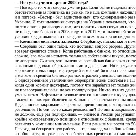
— Но тут случился кризис 2008 года?
— Повторю то, что говорил уже не раз. Если бы не неадекватно
безответственная политика на рынке, то наша компания находила
и в пятерке. «Вестер» был единственным, кто одновременно разв
Украине. И хотя нынешняя ситуация на Украине показывает, что 
но это опять к разговору о том, что политическая ситуация накл
не поведение банков и в 2008 году, и в 2011-м, и нынешней зимо
условия кредитования, то последствия всех этих кризисов для э
— Компания оказалась заложена Сбербанку, насколько я по
— Сбербанк был один такой, кто поставил вопрос ребром. Другие
возврат кредитов сполна. Когда работаешь с банком, то относишь
сложно, его можно испытать только на собственной шкуре, поэто
не доверяю». Считаю, что нынешняя российская банковская сист
в экономике должны быть длинными и дешевыми. Но в результат
короткие и только дорогие, средний и мелкий бизнесы перестают
в мелком и среднем бизнесе разных отраслей уменьшение количе
С одновременным увеличением бюрократической системы на 1,1 
когда один кормит десятерых, потому что зарабатывает только жи
не правоохранительная, не контролирующая. Никто из них денег
уменьшается. Нефтяные и газовые деньги в привязке к курсу долл
смысла, не находят объяснения. Финансовая система страны долж
В девяностые закрывались огромные предприятия, шла приватиза
революция. Но сейчас-то какая революция?! Но опять закрываютс
не должно, еще раз подчеркиваю, — бизнес в России разрушают 
крайне консервативную позицию в отношениях с банками, кредит
развития у компании минимальная. Если раньше мы росли по 50-
Переход на бескредитную работу — главная задача на ближайшие 
возобновится, но уже за счет собственных средств или с миним