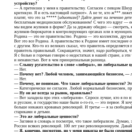
устройству?
— А претензии у меня к правительству. Согласен с певцом Шну
критикую. Я и есть настоящий патриот». А не те, кто ж*** лиже
платят, что это за ***** [
идиотизм
]? Дайте денег на лечение дет
бесплатным медицинским обслуживанием! С чего это вдруг — ес
мы видим жуликов в форме? Да за державу обидно — смотреть, 
жуликов‑бюрократов в контролирующих органах или в муниципал
Родина — это не правительство. Родина — это коллектив, друзья
Вот это все Родина. А правительство к Родине имеет последнее о
с другим. Кто-то из великих сказал, что правитель определяется
правитель правильный. Сокращается, значит, надо разбираться, чт
Я с болью и горечью говорю о недостатках в нашей стране, а эт
и ненавистью. Вот в чем принципиальная разница.
— Слышу ругательство в слове «либерал», но либеральные ц
— Нет.
— Почему нет? Любой человек, занимающийся бизнесом, — л
— Нет.
— Почему, не понимаю. Что такое либеральные ценности? Эт
— Категорически не согласен. Любой нормальный бизнесмен, преж
— Ну он же всегда за рынок, правильно?
— Вот заладила про этих «либералов». Спроси лучше, кто я по взг
и русские, и государство наше были о-го-го, — это первое. Я хоч
больше никаких кровавых революций. И третье — я за свободный
стариками и детьми.
— Это же либеральные ценности?
— Загляни в словарь и посмотри, что такое либерализм. Думаю,
России всяких революций. 100 лет уже революционируем. Давайт
— Я, конечно, посмотрю, но у меня никогда не было сомнений