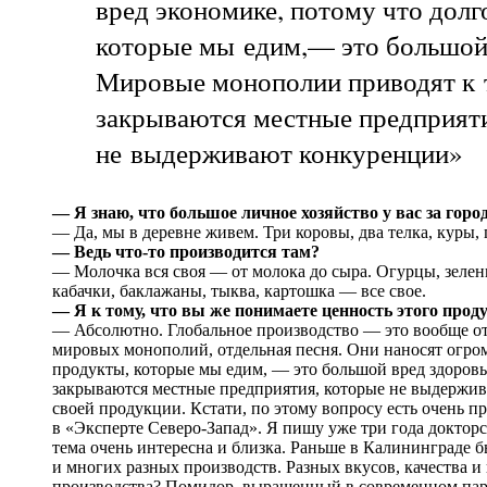
вред экономике, потому что долг
которые мы едим,— это большой
Мировые монополии приводят к 
закрываются местные предприяти
не выдерживают конкуренции»
— Я знаю, что большое личное хозяйство у вас за горо
— Да, мы в деревне живем. Три коровы, два телка, куры, 
— Ведь что-то производится там?
— Молочка вся своя — от молока до сыра. Огурцы, зелень
кабачки, баклажаны, тыква, картошка — все свое.
— Я к тому, что вы же понимаете ценность этого про
— Абсолютно. Глобальное производство — это вообще отде
мировых монополий, отдельная песня. Они наносят огро
продукты, которые мы едим, — это большой вред здоров
закрываются местные предприятия, которые не выдержив
своей продукции. Кстати, по этому вопросу есть очень п
в «Эксперте Северо-Запад». Я пишу уже три года докто
тема очень интересна и близка. Раньше в Калининграде
и многих разных производств. Разных вкусов, качества и 
производства? Помидор, выращенный в современном парн