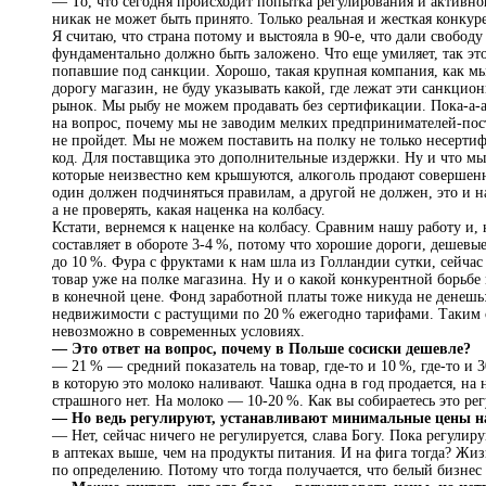
— То, что сегодня происходит попытка регулирования и активн
никак не может быть принято. Только реальная и жесткая конку
Я считаю, что страна потому и выстояла в 90‑е, что дали свободу
фундаментально должно быть заложено. Что еще умиляет, так это
попавшие под санкции. Хорошо, такая крупная компания, как мы
дорогу магазин, не буду указывать какой, где лежат эти санкцио
рынок. Мы рыбу не можем продавать без сертификации. Пока-а-а 
на вопрос, почему мы не заводим мелких предпринимателей-поста
не пройдет. Мы не можем поставить на полку не только несерти
код. Для поставщика это дополнительные издержки. Ну и что мы
которые неизвестно кем крышуются, алкоголь продают совершенно
один должен подчиняться правилам, а другой не должен, это и н
а не проверять, какая наценка на колбасу.
Кстати, вернемся к наценке на колбасу. Сравним нашу работу и
составляет в обороте 3-4 %, потому что хорошие дороги, дешевы
до 10 %. Фура с фруктами к нам шла из Голландии сутки, сейчас 
товар уже на полке магазина. Ну и о какой конкурентной борьб
в конечной цене. Фонд заработной платы тоже никуда не денешь:
недвижимости с растущими по 20 % ежегодно тарифами. Таким о
невозможно в современных условиях.
— Это ответ на вопрос, почему в Польше сосиски дешевле?
— 21 % — средний показатель на товар, где-то и 10 %, где-то и 
в которую это молоко наливают. Чашка одна в год продается, на 
страшного нет. На молоко — 10-20 %. Как вы собираетесь это рег
— Но ведь регулируют, устанавливают минимальные цены н
— Нет, сейчас ничего не регулируется, слава Богу. Пока регулир
в аптеках выше, чем на продукты питания. И на фига тогда? Жиз
по определению. Потому что тогда получается, что белый бизнес