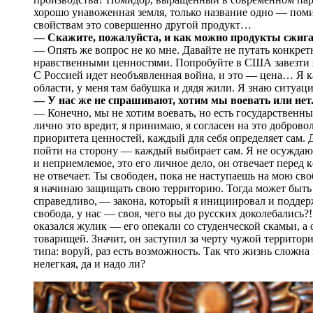
хорошо унавоженная земля, только название одно — помид
свойствам это совершенно другой продукт…
— Скажите, пожалуйста, и как можно продукты сжиг
— Опять же вопрос не ко мне. Давайте не путать конкр
нравственными ценностями. Попробуйте в США завезти я
С Россией идет необъявленная война, и это — цена… Я ка
области, у меня там бабушка и дядя жили. Я знаю ситуац
— У нас же не спрашивают, хотим мы воевать или нет
— Конечно, мы не хотим воевать, но есть государственн
лично это вредит, я принимаю, я согласен на это добров
приоритета ценностей, каждый для себя определяет сам. Д
пойти на сторону — каждый выбирает сам. Я не осуждаю, е
и неприемлемое, это его личное дело, он отвечает перед 
не отвечает. Ты свободен, пока не наступаешь на мою сво
я начинаю защищать свою территорию. Тогда может быть
справедливо, — закона, который я инициировал и поддер
свобода, у нас — своя, чего вы до русских доколебались
оказался жулик — его опекали со студенческой скамьи, а 
товарищей. Значит, он заступил за черту чужой территори
типа: воруй, раз есть возможность. Так что жизнь сложна
нелегкая, да и надо ли?