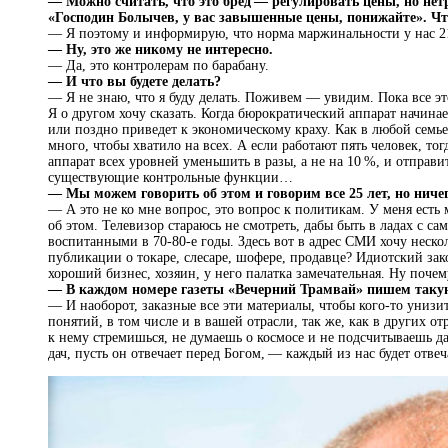
— Можно считать, что это бред — регулировать цены, но нет
«Господин Болычев, у вас завышенные цены, понижайте». Ч
— Я поэтому и информирую, что норма маржинальности у нас 2
— Ну, это же никому не интересно.
— Да, это контролерам по барабану.
— И что вы будете делать?
— Я не знаю, что я буду делать. Поживем — увидим. Пока все э
Я о другом хочу сказать. Когда бюрократический аппарат начина
или поздно приведет к экономическому краху. Как в любой семь
много, чтобы хватило на всех. А если работают пять человек, т
аппарат всех уровней уменьшить в разы, а не на 10 %, и отпра
существующие контрольные функции…
— Мы можем говорить об этом и говорим все 25 лет, но ничег
— А это не ко мне вопрос, это вопрос к политикам. У меня есть 
об этом. Телевизор стараюсь не смотреть, дабы быть в ладах с 
воспитанными в 70-80‑е годы. Здесь вот в адрес СМИ хочу нескол
публикации о токаре, слесаре, шофере, продавце? Идиотский за
хороший бизнес, хозяин, у него палатка замечательная. Ну почем
— В каждом номере газеты «Вечерний Трамвай» пишем такую
— И наоборот, заказные все эти материалы, чтобы кого-то уни
понятий, в том числе и в вашей отрасли, так же, как в других о
к нему стремишься, не думаешь о космосе и не подсчитываешь д
дач, пусть он отвечает перед Богом, — каждый из нас будет отвеч