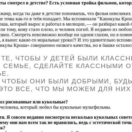
ты смотрел в детстве? Есть условная тройка фильмов, кото
нр, когда ты даже в детстве понимаешь, что фильм невеликих
вне темы как-то в тебя попадает. Мы вспоминали "Каникулы Кро
оша, который вырос и работал в милиции, — он разбирал какой-
гли тому, кому стало плохо, и человек погиб. Я недавно из любо
вно. Смотреть невозможно вообще ни одним глазом, но я помню,
, я вынес какие-то моральные уроки?! И это удивительно вспоми
никулы Кроша» совершенно низкого качества, но в башке осталос
ИТЕ, ЧТОБЫ У ДЕТЕЙ БЫЛИ КЛАСС
 СЕМЬЕ, СДЕЛАЙТЕ КЛАССНЫМИ 
Е.
, ЧТОБЫ ОНИ БЫЛИ ДОБРЫМИ, БУД
 ЭТО ВСЕ, ЧТО МЫ МОЖЕМ ДЛЯ НИХ
ил рисованные или кукольные?
еловека, который любил бы кукольные мультфильмы.
ти. Я совсем недавно посмотрела несколько кукольных совет
ему они нам всем так не нравились, ведь с эстетической точк
ак?