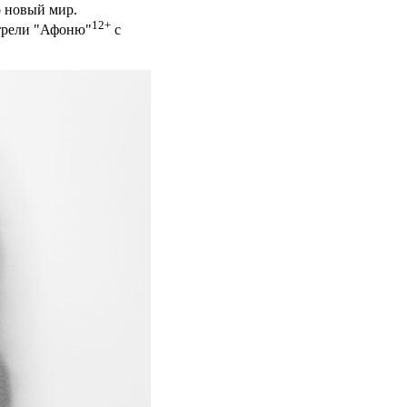
о новый мир.
12+
отрели "Афоню"
с