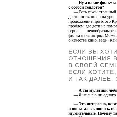
— Ну а какие фильмы 
с особой теплотой?
— Есть такой странный жа
достоинств, но он на уро
продолжение про этого Кр
проблем, где дети не помо
сериал — невообразимое го
фильм меня потряс. Может
о качестве кино, ведь «Ка
ЕСЛИ ВЫ ХОТ
ОТНОШЕНИЯ В
В СВОЕЙ СЕМЬ
ЕСЛИ ХОТИТЕ
И ТАК ДАЛЕЕ.
— А ты мультики люб
— Я не знаю ни одного ч
— Это интересно, кста
и попыталась понять, поч
изумительные. Почему т