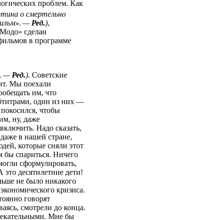
логических проблем. Как
ртина о смертельно
фильм». —
Ред.
)
,
 Модо» сделан
 фильмов в программе
й. —
Ред.
)
. Советские
нт. Мы поехали
ообещать им, что
бтитрами, один из них —
 покосился, чтобы
им, ну, даже
 включить. Надо сказать,
даже в нашей стране,
юдей, которые сняли этот
м бы спариться. Ничего
могли сформулировать,
А это десятилетние дети!
льше не было никакого
экономического кризиса.
тоянно говорят
ваясь, смотрели до конца.
лекательными. Мне бы