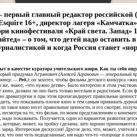
 первый главный редактор российской (
Esquire 16+, директор лагеря «Камчатка»
ри кинофестиваля «Край света. Запад» 
ед» – о том, что детей надо оставить в
урналистикой и когда Россия станет «н
ыт в качестве куратора учительского жюри. Как ты себя ощ
орый придумал Агранович
(Алексей Агранович — генеральный
 актер. —
Ред.
)
: он захотел, чтобы фильмы детского конкурса «
о же, знают, «что нужно детям». Было интересно в этом участвов
е кино, должно ли оно быть только веселым и радостным. Если 
тво драматургии и при этом пропагандирует правильные ценност
дить, что показывать плохое кино и тем самым прививать дурно
сли такое кино несет правильные ценности, и его смотрят, получ
 несмотря на то, что фильм, по моим представлениям о кинемат
а, надо показывать. Получается, один из вариантов развития дет
, которые, может, на тройку сделаны, зато хорошо принимаются
аряд. Интересная дискуссия! Другое дело, что, может, учителя
ся, что они чуть недоделанные, им надо что-то «попроще и попо