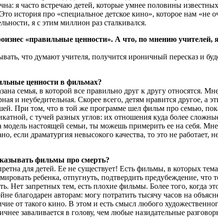
чна: я часто встречаю детей, которые умнее половины известных
 Это история про «специальное детское кино», которое нам «не оч
ельности, я с этим миллион раз сталкивался.
оизнес «правильные ценности». А что, по мнению учителей,
ать, что думают учителя, получится ироничный пересказ и буд
ильные ценности в фильмах?
 семья, в которой все правильно друг к другу относятся. Мне 
рная и неубедительная. Скорее всего, детям нравится другое, а э
шей. При том, что в той же программе шел фильм про семью, по
катной, с тучей разных углов: их отношения куда более сложны
 модель настоящей семьи, ты можешь примерить ее на себя. Мне
о, если драматургия невысокого качества, то это не работает, не
оказывать фильмы про смерть?
тна для детей. Ее не существует! Есть фильмы, в которых тема
вмировать ребенка, отпугнуть, подтвердить предубеждение, что т
ать. Нет запретных тем, есть плохие фильмы. Более того, когда э
ойне благодарен авторам: могу потратить тысячу часов на объясн
ичие от такого кино. В этом и есть смысл любого художественно
ичнее заваливается в голову, чем любые назидательные разговор