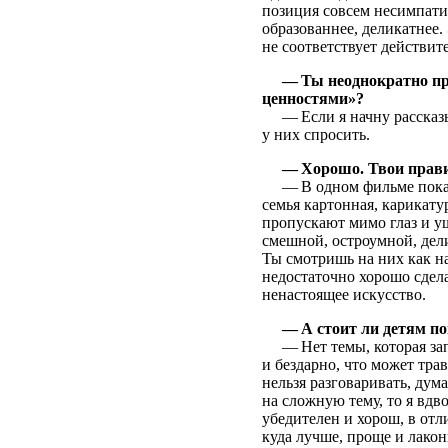
позиция совсем несимпати
образованнее, деликатнее.
не соответствует действит
— Ты неоднократно пр
ценностями»?
— Если я начну рассказыв
у них спросить.
— Хорошо. Твои прав
— В одном фильме показана
семья картонная, карикату
пропускают мимо глаз и у
смешной, остроумной, дели
Ты смотришь на них как на
недостаточно хорошо сделан
ненастоящее искусство.
— А стоит ли детям п
— Нет темы, которая запре
и бездарно, что может тра
нельзя разговаривать, дум
на сложную тему, то я вдв
убедителен и хорош, в отл
куда лучше, проще и лакон