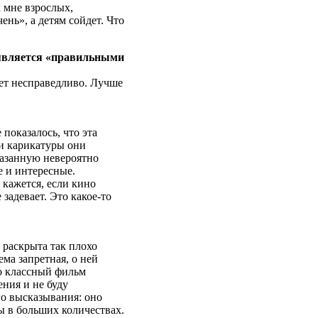
 мне взрослых,
ень», а детям сойдет. Что
 является «правильными
ет несправедливо. Лучше
показалось, что эта
ти карикатуры они
казанную невероятно
е и интересные.
 кажется, если кино
 задевает. Это какое-то
 раскрыта так плохо
ема запретная, о ней
то классный фильм
ения и не буду
го высказывания: оно
ы в больших количествах.