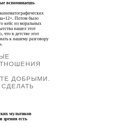
рые вспоминаешь
 кинематографических
ша«12+. Потом было
то кейс из моральных
пытства нашел этот
 что в детстве этот
нать к нашему разговору
ь.
НЫЕ
ОТНОШЕНИЯ
ЬТЕ ДОБРЫМИ.
 СДЕЛАТЬ
ских мультиков
и зрения есть