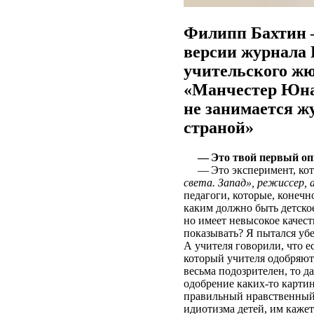
Филипп Бахтин –
версии журнала 
учительского жю
«Манчестер Юнайт
не занимается ж
страной»
— Это твой первый оп
— Это эксперимент, кот
света. Запад», режиссер,
педагоги, которые, конечн
каким должно быть детско
но имеет невысокое качес
показывать? Я пытался убе
А учителя говорили, что е
который учителя одобряют,
весьма подозрителен, то д
одобрение каких-то картин
правильный нравственный з
идиотизма детей, им кажет