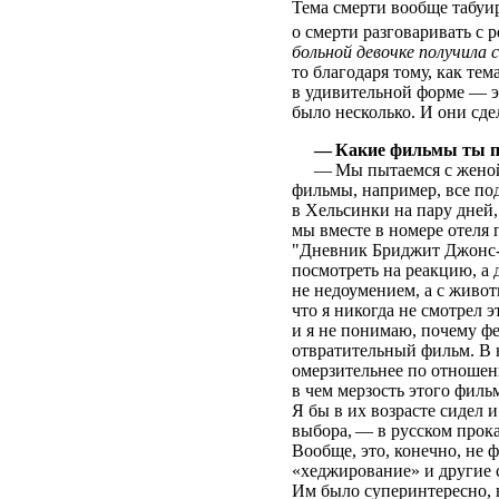
Тема смерти вообще табуи
о смерти разговаривать с
больной девочке получила
то благодаря тому, как те
в удивительной форме — эт
было несколько. И они сде
— Какие фильмы ты п
— Мы пытаемся с женой п
фильмы, например, все п
в Хельсинки на пару дней,
мы вместе в номере отеля
"Дневник Бриджит Джонс-2"
посмотреть на реакцию, а д
не недоумением, а с живот
что я никогда не смотрел 
и я не понимаю, почему фе
отвратительный фильм. В н
омерзительнее по отношен
в чем мерзость этого филь
Я бы в их возрасте сидел
выбора, — в русском прок
Вообще, это, конечно, не 
«хеджирование» и другие сл
Им было суперинтересно, 