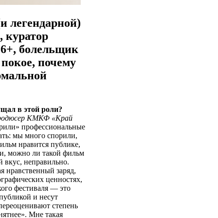
и легендарной)
, куратор
16+, болельщик
 покое, почему
ормальной
ущал в этой роли?
 продюсер КМКФ «Край
жюрили» профессиональные
ать: мы много спорили,
фильм нравится публике,
и, можно ли такой фильм
й вкус, неправильно.
ая нравственный заряд,
ографических ценностях,
ского фестиваля — это
 публикой и несут
 переоценивают степень
нятнее». Мне такая