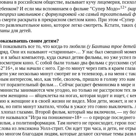
рована в российском обществе, вызывает кучу лицемерия, психо
12+
 ребенком? И если мы вспоминаем о фильме "Супер Модо«
(ка
 спецприз школьников с формулировкой «за самый трогательный 
ма смерти раскрыта в прекрасном светлом кино. При этом «Супер
о развлекательное кино, которое легко смотреть. Кстати, таких
ланы для детей.
оказываешь своим детям?
оказывать все то, что когда-то любили
(у Бахтина трое дете
одряд. Они их называют «старинные»… У нас был смешной моме
 и я забыл компьютер, куда скачал детям фильмы, но уже успел п
 посмотрим кино. С собой были только два фильма с русскими су
16+, и мы начали с него. Где-то минут через пять я краем глаза
ети уже несколько минут смотрят не в телевизор, а на меня с так
ным интересом, мол, как тебе, сволочь, пришло в голову это нам
этот поразительный фильм… Сейчас расцвет феминизма в мире и 
министы занимаются чем угодно, но только не расстрелом тех л
ем женщина — яйцеклетка на ногах, которая ходит и ищет, с ке
ию к женщине я в своей жизни не видел. Мои дети, может, и не 
ма, но пяти минут хватило, чтобы в ужасе это говно выключить. 
 и хлопал глазами. Второй фильм, который мы включили, — ну бо
ате назывался "Игра на понижение«18+ — о природе последнего 
фильм, а политинформация. Там ничего не происходит, герои пос
ова из лексикона Уолл-стрит. Он идет три часа, и дети, не отры
во многом благодаря людям, которые делают скучные темы разв