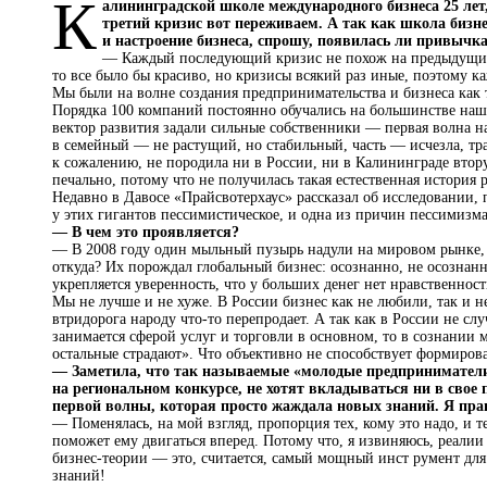
К
алининградской школе международного бизнеса 25 лет,
третий кризис вот переживаем. А так как школа бизне
и настроение бизнеса, спрошу, по­явилась ли привыч
— Каждый последующий кризис не похож на предыдущий. 
то все было бы красиво, но кризисы всякий раз иные, поэтому к
Мы были на волне создания предпринимательства и бизнеса как т
Порядка 100 компаний постоянно обучались на большинстве наши
вектор развития задали сильные собственники — первая волна на
в семейный — не растущий, но стабильный, часть — исчезла, тра
к сожалению, не породила ни в России, ни в Калининграде втор
печально, потому что не получилась такая естественная история
Недавно в Давосе «Прайсвотерхаус» рассказал об исследовании
у этих гигантов пессимистическое, и одна из причин пессимизма
— В чем это проявляется?
— В 2008 году один мыльный пузырь надули на мировом рынке,
откуда? Их порождал глобальный бизнес: осознанно, не осознан
укрепляется уверенность, что у больших денег нет нравственнос
Мы не лучше и не хуже. В России бизнес как не любили, так и не
втридорога народу что-то перепродает. А так как в России не 
занимается сферой услуг и торговли в основном, то в сознании м
остальные страдают». Что объективно не способствует формиров
— Заметила, что так называемые «молодые предприниматели»
на региональном конкурсе, не хотят вкладываться ни в свое 
первой волны, которая просто жаждала новых знаний. Я пра
— Поменялась, на мой взгляд, пропорция тех, кому это надо, и те
поможет ему двигаться вперед. Потому что, я извиняюсь, реалии
бизнес-теории — это, считается, самый мощный инст румент для
знаний!