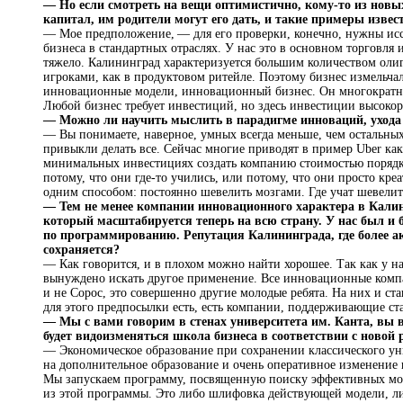
— Но если смотреть на вещи оптимистично, кому-то из новы
капитал, им родители могут его дать, и такие примеры изве
— Мое предположение, — для его проверки, конечно, нужны исс
бизнеса в стандартных отраслях. У нас это в основном торговля 
тяжело. Калининград характеризуется большим количеством оли
игроками, как в продуктовом ритейле. Поэтому бизнес измельча
инновационные модели, инновационный бизнес. Он многократно 
Любой бизнес требует инвестиций, но здесь инвестиции высокор
— Можно ли научить мыслить в парадигме инноваций, ухода
— Вы понимаете, наверное, умных всегда меньше, чем остальных, 
привыкли делать все. Сейчас многие приводят в пример Uber ка
минимальных инвестициях создать компанию стоимостью порядка
потому, что они где-то учились, или потому, что они просто к
одним способом: постоянно шевелить мозгами. Где учат шевелить 
— Тем не менее компании инновационного характера в Кали
который масштабируется теперь на всю страну. У нас был и 
по программированию. Репутация Калининграда, где более акт
сохраняется?
— Как говорится, и в плохом можно найти хорошее. Так как у 
вынуждено искать другое применение. Все инновационные компа
и не Сорос, это совершенно другие молодые ребята. На них и ста
для этого предпосылки есть, есть компании, поддерживающие ст
— Мы с вами говорим в стенах университета им. Канта, вы 
будет видоизменяться школа бизнеса в соответствии с ново
— Экономическое образование при сохранении классического уни
на дополнительное образование и очень оперативное изменение 
Мы запускаем программу, посвященную поиску эффективных моде
из этой программы. Это либо шлифовка действующей модели, л