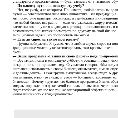
стандартного представления, — будет зависеть от участников обу
— По какому пути они поведут эту учебу?
— Нет, не учебу, а ее алгоритм. Понимаете, любой алгоритм дол
путей — совершенствование либо инноватика. Все предыдущие 
мы посмотрим примеры российских и зарубежных инновационны
что любой бизнес все равно — если его разложить хирургически 
элементы компонуются в единую картинку, инновационность и п
возможность попытаться посмотреть по-другому на свой бизнес. 
амбициозные задачи, но попробовать мы хотим.
— Есть ли спрос на такую программу?
— Группа набирается. Я думаю, что в любом случае спрос на по
традиционные модели уже зафиксированы, там красный океан, — 
океан.
— Ваша программа «Развивай свою фирму» ведь по-прежнему
— Вручая дипломы в минувшую субботу, я услышал практически 
назад, и пять, и в прошлом году. Слушатели говорят: «Мы получ
пытались использовать в своем бизнесе, оказывается, имели опр
и должны делать». Такая группа выпускников всегда будет. А дру
интуитивно, мало что знали, и учеба — большое откровение, ко
бизнесом». Почему я думаю, что базовые программы бизнес-обр
модель, порожденная даже самой гениальной мыслью, через неко
будет требовать от нее все той же операционной эффективности,
инновационность с традиционностью.