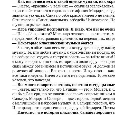
— Как вы относитесь к такой оценке музыки, как «кр
— Знаете, «красиво» у великих — обычная завлекаловка.
«красивой» считается сороковая симфония Моцарта, люди 
знаменитую часть. Сама по себе красота ничего не значи
Огинского и «Танец маленьких лебедей» Чайковского. Но 
шутки, игры великих.
— Игра упрощает восприятие. Я знаю, что вы не очен
— Не люблю, а зачем? Мне надо человека ввести в этот 
передатчик. Я настраиваю приемник на передатчик, встра
— Некоторые классической музыки боятся.
— Знаете, я объезжаю весь мир и всюду делаю одну важн
музыку. Те, кто любит музыку, с удовольствием послушают
не собираюсь ездить и гастролировать — читайте книги! 
я могу говорить о поэзии, истории, и люди вдруг воспр
связь между организмом и источником звука. Я должен ва
ромеовский монолог. Все очень просто. Искусство — как 
все-таки инертна. Ничего с этим не поделаешь. То же сам
человек, это навсегда.
— Вы много говорите о гениях, но гении всегда разн
— Знаете, актуально то, что Пушкин — это и Моцарт, и
он был Сальери, по отношению к своим современникам о
Сальери. Моцарт и Сальери — две стороны одной медали,
с мальчишкой и набросал музыку. А Сальери говорил, что
И неправда, что один гениален, а другой бездарен. Потом
— Известно, что история циклична, бывают хорошие 