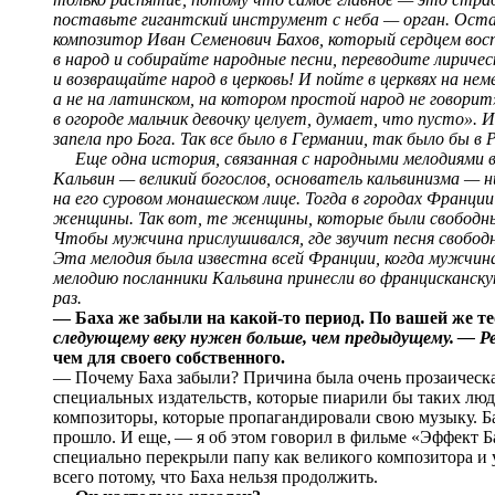
поставьте гигантский инструмент с неба — орган. Остав
композитор Иван Семенович Бахов, который сердцем восп
в народ и собирайте народные песни, переводите лирич
и возвращайте народ в церковь! И пойте в церквях на нем
а не на латинском, на котором простой народ не говорит
в огороде мальчик девочку целует, думает, что пусто». И
запела про Бога. Так все было в Германии, так было бы в 
Еще одна история, связанная с народными мелодиями в ц
Кальвин — великий богослов, основатель кальвинизма — н
на его суровом монашеском лице. Тогда в городах Франци
женщины. Так вот, те женщины, которые были свободны 
Чтобы мужчина прислушивался, где звучит песня свобод
Эта мелодия была известна всей Франции, когда мужчина 
мелодию посланники Кальвина принесли во францисканскую
раз.
— Баха же забыли на какой-то период. По вашей же т
следующему веку нужен больше, чем предыдущему. — Ре
чем для своего собственного.
— Почему Баха забыли? Причина была очень прозаическа
специальных издательств, которые пиарили бы таких люде
композиторы, которые пропагандировали свою музыку. Ба
прошло. И еще, — я об этом говорил в фильме «Эффект Ба
специально перекрыли папу как великого композитора и 
всего потому, что Баха нельзя продолжить.