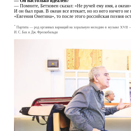
— Он настолько идеален?
— Помните, Бетховен сказал: «Не ручей ему имя, а океан»
И он был прав. В океан все втекает, но из него ничего н
«Евгения Онегина», то после этого российская поэзия ост
*
Партита — род органных вариаций на хоральную мелодию в музыке XVII — X
И. С. Бах и Дж. Фрескобальди