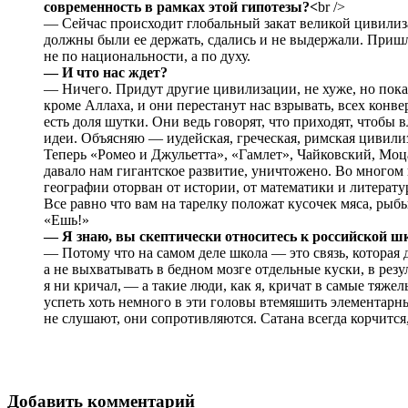
современность в рамках этой гипотезы?<
br />
— Сейчас происходит глобальный закат великой цивилиза
должны были ее держать, сдались и не выдержали. Приш
не по национальности, а по духу.
— И что нас ждет?
— Ничего. Придут другие цивилизации, не хуже, но пока 
кроме Аллаха, и они перестанут нас взрывать, всех конв
есть доля шутки. Они ведь говорят, что приходят, чтобы 
идеи. Объясняю — иудейская, греческая, римская цивилиз
Теперь «Ромео и Джульетта», «Гамлет», Чайковский, Моца
давало нам гигантское развитие, уничтожено. Во многом
географии оторван от истории, от математики и литерату
Все равно что вам на тарелку положат кусочек мяса, рыб
«Ешь!»
— Я знаю, вы скептически относитесь к российской ш
— Потому что на самом деле школа — это связь, которая 
а не выхватывать в бедном мозге отдельные куски, в резул
я ни кричал, — а такие люди, как я, кричат в самые тяже
успеть хоть немного в эти головы втемяшить элементарн
не слушают, они сопротивляются. Сатана всегда корчится,
Добавить комментарий