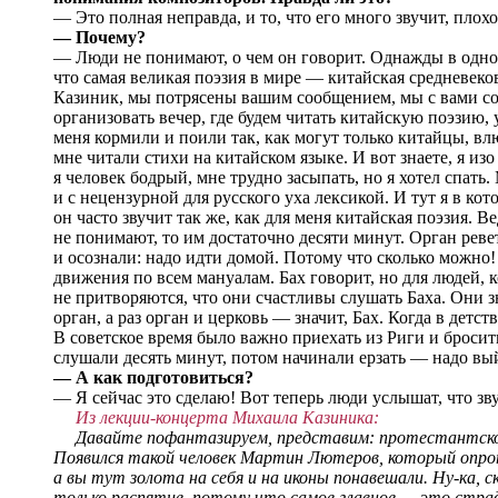
— Это полная неправда, и то, что его много звучит, плохо
— Почему?
— Люди не понимают, о чем он говорит. Однажды в одной
что самая великая поэзия в мире — китайская средневеко
Казиник, мы потрясены вашим сообщением, мы с вами со
организовать вечер, где будем читать китайскую поэзию,
меня кормили и поили так, как могут только китайцы, вл
мне читали стихи на китайском языке. И вот знаете, я изо
я человек бодрый, мне трудно засыпать, но я хотел спать.
и с нецензурной для русского уха лексикой. И тут я в ко
он часто звучит так же, как для меня китайская поэзия. Ве
не понимают, то им достаточно десяти минут. Орган реве
и осознали: надо идти домой. Потому что сколько можно!
движения по всем мануалам. Бах говорит, но для людей, к
не притворяются, что они счастливы слушать Баха. Они з
орган, а раз орган и церковь — значит, Бах. Когда в детс
В советское время было важно приехать из Риги и бросит
слушали десять минут, потом начинали ерзать — надо вы
— А как подготовиться?
— Я сейчас это сделаю! Вот теперь люди услышат, что зву
Из лекции-концерта Михаила Казиника:
Давайте пофантазируем, представим: протестантское дв
Появился такой человек Мартин Лютеров, который опроте
а вы тут золота на себя и на иконы понавешали. Ну-ка, 
только распятие, потому что самое главное — это страд