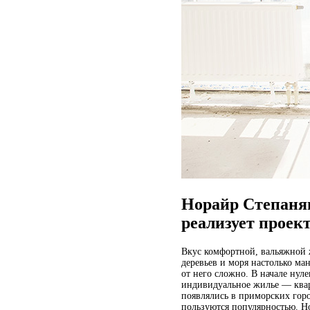
Норайр Степанян
реализует проек
В
кус комфортной, вальяжной
деревьев и моря настолько ма
от него сложно. В начале нул
индивидуальное жилье — квар
появлялись в приморских горо
пользуются популярностью. Но