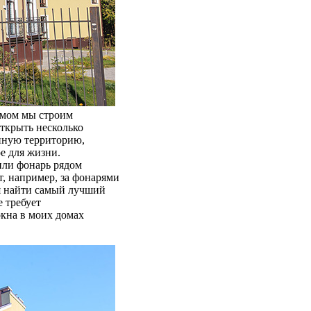
омом мы строим
открыть несколько
диную территорию,
е для жизни.
 или фонарь рядом
т, например, за фонарями
ся найти самый лучший
 требует
окна в моих домах