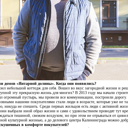
ми домов «Янтарной долины». Когда они появились?
роил небольшой коттедж для себя. Вошел во вкус загородной жизни и реш
ступной эту прекрасную жизнь для многих? В 2013 году мы начали строит
ыл огромный пустырь, мы провели все коммуникации, построили дорогу. 
новными нашими покупателями стали люди в возрасте, которые уже не та
ью, никуда не спешить. Среди первых жильцов есть люди с активной жи
и они выбрали иной образ жизни и сами с удовольствием проводят тут вр
аждаться тишиной, свежим воздухом, но при этом не отрываться от циви
ной культурной жизнью, а до делового центра Калининграда можно добра
искушенных в комфорте покупателей?