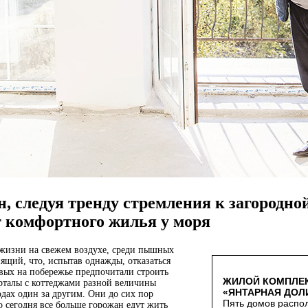
, следуя тренду стремления к загородно
т комфортного жилья у моря
 жизни на свежем воздухе, среди пышных
нящий, что, испытав однажды, отказаться
евых на побережье предпочитали строить
ЖИЛОЙ КОМПЛЕ
талы с коттеджами разной величины
«ЯНТАРНАЯ ДОЛ
дах один за другим. Они до сих пор
Пять домов распо
 сегодня все больше горожан едут жить