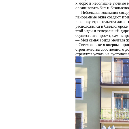
к морю в небольшие уютные м
организовать быт и безопаснос
Небольшая компания соседей
панорамные окна создают прек
в основу строительства жилог
расположился в Светлогорске 
этой идеи и генеральный дир
осуществить проект, сам испр
— Моя семья всегда мечтала 
в Светлогорске я впервые при
строительства собственного д
стремятся уехать из густонасе