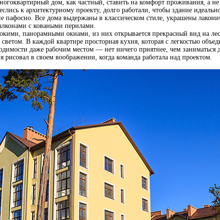
гоквартирный дом, как частный, ставить на комфорт проживания, а не
слись к архитектурному проекту, долго работали, чтобы здание идеаль
о не пафосно. Все дома выдержаны в классическом стиле, украшены лако
алконами с коваными перилами.
ми, панорамными окнами, из них открывается прекрасный вид на лес 
светом. В каждой квартире просторная кухня, которая с легкостью объед
одимости даже рабочим местом — нет ничего приятнее, чем заниматься д
я рисовал в своем воображении, когда команда работала над проектом.