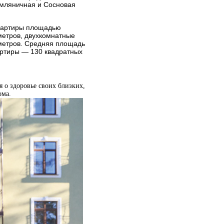
емляничная и Сосновая
вартиры площадью
метров, двухкомнатные
 метров. Средняя площадь
артиры — 130 квадратных
я о здоровье своих близких,
ома.