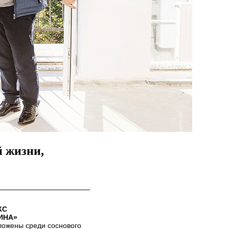
й жизни,
КС
ИНА»
ложены среди соснового