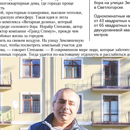
бора на улицах З
ногоквартирные дома, где гораздо проще
в Светлогорске.
ть.
, просторные планировки, высокие потолки,
Однокомнатные к
расную атмосферу. Такая идея и легла
от 43 квадратных 
о комплекса «Янтарная долина», который
от 65 квадратных
среди соснового бора. Норайр Степанян, автор
двухуровневой кв
ектор компании «Гранд Стимул», прежде чем
метров.
обовал жизнь за городом.
жить на свежем воздухе. На улицу Земляничную
ехал, чтобы посмотреть земельный участок для
ома, — говорит Степанян. — В современном мире люди, которые заботятс
ленных городов. Тогда удается по-настоящему отдохнуть и расслабиться д