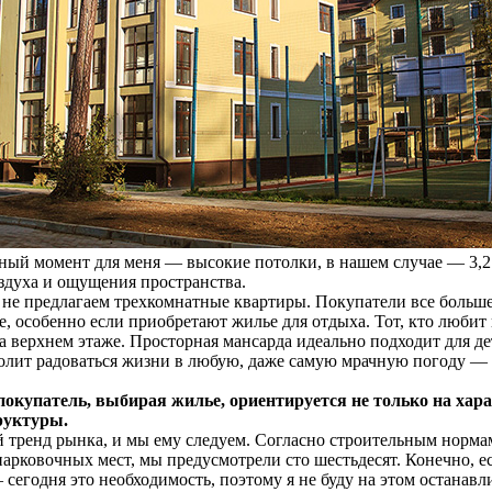
 момент для меня — высокие потолки, в нашем случае — 3,2 м
оздуха и ощущения пространства.
е предлагаем трехкомнатные квартиры. Покупатели все больш
, особенно если приобретают жилье для отдыха. Тот, кто любит
а верхнем этаже. Просторная мансарда идеально подходит для д
зволит радоваться жизни в любую, даже самую мрачную погоду — 
 покупатель, выбирая жилье, ориентируется не только на ха
руктуры.
й тренд рынка, и мы ему следуем. Согласно строительным норм
арковочных мест, мы предусмотрели сто шестьдесят. Конечно, ес
егодня это необходимость, поэтому я не буду на этом останавл