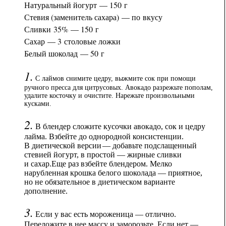
Натуральный йогурт — 150 г
Стевия (заменитель сахара) — по вкусу
Сливки 35% — 150 г
Сахар — 3 столовые ложки
Белый шоколад — 50 г
1.
С лаймов снимите цедру, выжмите сок при помощи
ручного пресса для цитрусовых. Авокадо разрежьте пополам,
удалите косточку и очистите. Нарежьте произвольными
кусками.
2.
В блендер сложите кусочки авокадо, сок и цедру
лайма. Взбейте до однородной консистенции.
В диетической версии — добавьте подслащенный
стевией йогурт, в простой — жирные сливки
и сахар.Еще раз взбейте блендером. Мелко
нарубленная крошка белого шоколада — приятное,
но не обязательное в диетическом варианте
дополнение.
3.
Если у вас есть мороженица — отлично.
Переложите в нее массу и заморозьте. Если нет —