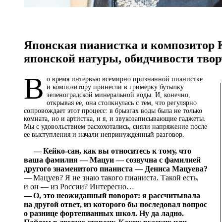
Японская пианистка и композитор 
японской натуры, обидчивости тво
В
о время интервью всемирно признанной пианистке
и композитору принесли в гримерку бутылку
зеленоградской минеральной воды. И, конечно,
открывая ее, она столкнулась с тем, что регулярно
сопровождает этот процесс: в брызгах воды была не только
комната, но и артистка, и я, и звукозаписывающие гаджеты.
Мы с удовольствием расхохотались, сняли напряжение после
ее выступления и начали непринужденный разговор.
— Кейко-сан, как вы относитесь к тому, что
ваша фамилия — Мацуи — созвучна с фамилией
другого знаменитого пианиста — Дениса Мацуева?
— Мацуев? Я не знаю такого пианиста. Такой есть,
и он — из России? Интересно…
— О, это неожиданный поворот: я рассчитывала
на другой ответ, из которого бы последовал вопрос
о разнице фортепианных школ. Ну да ладно.