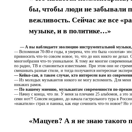
бы, чтобы люди не забывали 
вежливость. Сейчас же все «р
музыке, и в политике…»
— А вы наблюдаете эволюцию инструментальной музыки,
— Вспоминая 70-80‑е годы, я уверена, что это была «золотая» э
привносить что-то совсем новое, то, что до них никто не делал.
многообразия что-то уникальное. К тому же многие современны
по радио, ТВ и становиться известными. При этом они не стремя
смешивать разные стили, и тогда получаются интересные экспер
— Кейко-сан, в таком случае, кто интересен вам из совреме
— Из молодых музыкантов никого не могу вспомнить. Для меня 
никаких рамок.
— По вашему мнению, музыкантам современности по-прежне
— Начну с конца, что ли. У меня за плечами 25 альбомов, а это з
семи нот?! Совсем недавно, до начала гастрольного тура в Росси
«накатили» страх и паника, как еще сочинить что-то новое? Но э
«Мацуев? А я не знаю такого 