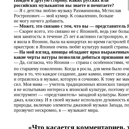
Пойдем в другую сторону. Каких русских или
российских музыкантов вы знаете и почитаете?
— Я с детства люблю музыку Рахманинова, Мстислав
Ростропович — мой кумир. К сожалению, больше
не могу ничего добавить.
— Может, это связано с тем, что вы — представитель
— Скорее всего, это связано не с Японией, ведь уже бо
моя занятость: в течение 25 лет я активно гастролирую, и
я жила в Японии, была на концертах во время гастролей
оркестров: в Японии очень любят культуру вашей страны
— На мой взгляд, японцы обладают ярко выраженными
какие черты натуры позволили добиться признания не 
— Да, согласна, что Япония — страна с особенностями, чт
по старшему поколению. Когда я росла, для меня было о
веры в то, что каждое создание, даже камни, имеет свою 
и отразилось в музыке, которую я сочиняю. К тому же ма
сил. Моя мама — учитель традиционных японских танцев, 
я не испытываю интереса к японской культуре, поэтому о
инструмент — «представитель» западной культуры. Конеч
джаз, классику. И в своей музыке использую духовность
природы, включаю элементы джазовой музыки Запада, поэ
прозвучит нескромно, я — музыкант мира.
«Что касается комментариев, т