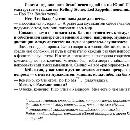
— Совсем недавно российский певец одной песни Юрий Ло
мастерстве музыкантов Rolling Stones, Led Zeppelin, допол
— Про The Beatles тоже?
— Нет. Это было бы слишком даже для него…
— Любопытная история…. А разве для музыкантов самое главное
подумать о том, чем они покорили весь мир.
— Сложно с вами не согласиться. Как вы относитесь к тому,
в собственной манере свои мнения лично, например, музыка
дистанции между артистом на сцене и зрителем-слушателем.
— Здесь есть две стороны. Если говорить о «золотой» эпохе, то 
созданием обложки. И путь к слушателю каждый раз был непрост
в фонотеке слушателя. И в этом положительная сторона современ
комментариев, то, конечно, хотелось бы, чтобы люди не забывал
некорректными высказываниями. Сейчас же все «разбираются» и 
— Кейко-сан, у вас много дуэтов исключительно прекрасных
вопроса — с кем из музыкантов, живших когда-либо, вы бы 
**
— Конечно, со Стингом, Йо Йо Ма
… (задумалась).
— Может, с Рахманиновым?
— О боже, конечно! И со Стиви Уандером. Мне есть о чем мечтат
*
японцы заменили слово animation, которое можно перевести
близкое к латинскому корню anima, что по-русски «душа».
**
американский виолончелист китайского происхождения
Редакция благодарит компанию «Запад-Концерт» и лично К
интервью.