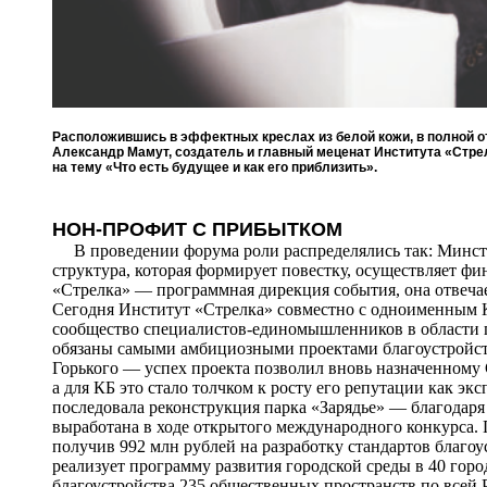
Расположившись в эффектных креслах из белой кожи, в полной от
Александр Мамут, создатель и главный меценат Института «Стре
на тему «Что есть будущее и как его приблизить».
НОН-ПРОФИТ С ПРИБЫТКОМ
В проведении форума роли распределялись так: Минстр
структура, которая формирует повестку, осуществляет ф
«Стрелка» — программная дирекция события, она отвечае
Сегодня Институт «Стрелка» совместно с одноименным КБ
сообщество специалистов‑единомышленников в области 
обязаны самыми амбициозными проектами благоустройст
Горького — успех проекта позволил вновь назначенному 
а для КБ это стало толчком к росту его репутации как эк
последовала реконструкция парка «Зарядье» — благодаря
выработана в ходе открытого международного конкурса. 
получив 992 млн рублей на разработку стандартов благ
реализует программу развития городской среды в 40 горо
благоустройства 235 общественных пространств по всей Р