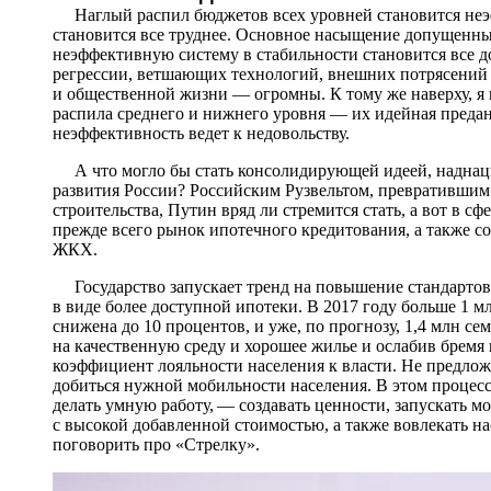
Наглый распил бюджетов всех уровней становится неэфф
становится все труднее. Основное насыщение допущенных
неэффективную систему в стабильности становится все 
регрессии, ветшающих технологий, внешних потрясений 
и общественной жизни — огромны. К тому же наверху, я 
распила среднего и нижнего уровня — их идейная предан
неэффективность ведет к недовольству.
А что могло бы стать консолидирующей идеей, наднац
развития России? Российским Рузвельтом, превративши
строительства, Путин вряд ли стремится стать, а вот в 
прежде всего рынок ипотечного кредитования, а также с
ЖКХ.
Государство запускает тренд на повышение стандартов 
в виде более доступной ипотеки. В 2017 году больше 1 м
снижена до 10 процентов, и уже, по прогнозу, 1,4 млн се
на качественную среду и хорошее жилье и ослабив бремя
коэффициент лояльности населения к власти. Не предлож
добиться нужной мобильности населения. В этом процес
делать умную работу, — создавать ценности, запускать 
с высокой добавленной стоимостью, а также вовлекать н
поговорить про «Стрелку».