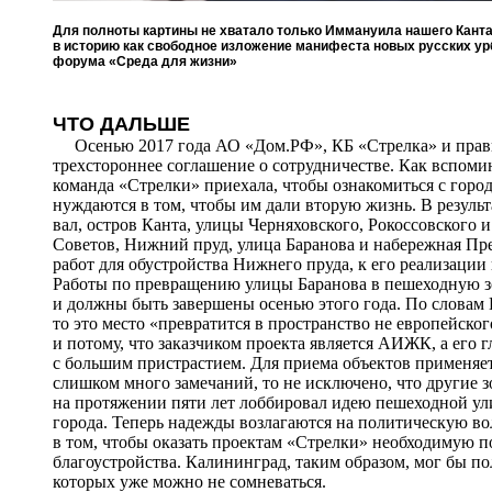
Для полноты картины не хватало только Иммануила нашего Канта.
в историю как свободное изложение манифеста новых русских урба
форума «Среда для жизни»
ЧТО ДАЛЬШЕ
Осенью 2017 года АО «Дом.РФ», КБ «Стрелка» и прави
трехстороннее соглашение о сотрудничестве. Как вспомин
команда «Стрелки» приехала, чтобы ознакомиться с горо
нуждаются в том, чтобы им дали вторую жизнь. В резуль
вал, остров Канта, улицы Черняховского, Рокоссовского 
Советов, Нижний пруд, улица Баранова и набережная Пре
работ для обустройства Нижнего пруда, к его реализации
Работы по превращению улицы Баранова в пешеходную 
и должны быть завершены осенью этого года. По словам 
то это место «превратится в пространство не европейско
и потому, что заказчиком проекта является АИЖК, а его
с большим пристрастием. Для приема объектов применяетс
слишком много замечаний, то не исключено, что другие 
на протяжении пяти лет лоббировал идею пешеходной ули
города. Теперь надежды возлагаются на политическую во
в том, чтобы оказать проектам «Стрелки» необходимую по
благоустройства. Калининград, таким образом, мог бы по
которых уже можно не сомневаться.