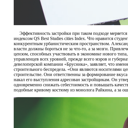
Эффективность застройки при таком подходе меряется у
индексом QS Best Studies cities Index. Что нравится сту
конкурентным урбанистическим пространством. Александ
власти должны бороться не за что-то, а за мозги. Привл
цензом, способных участвовать в экономике нового типа,
управленцев всех уровней, прежде всего мэров и губерн
девелоперской компании «Брусника», заявляет, что имен
строительного беспредела. «Они являются носителями ц
строительстве. Они ответственны за формирование вкуса 
накал его выступления адресован застройщикам. Он утве
одновременно снижать себестоимость и повышать качест
подобные кривому костюму из монолога Райкина, а за ош