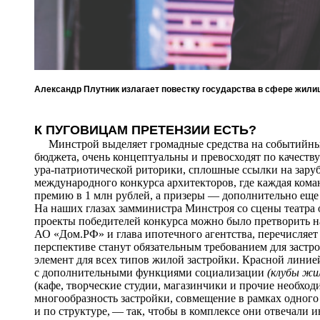
Александр Плутник излагает повестку государства в сфере жили
К ПУГОВИЦАМ ПРЕТЕНЗИИ ЕСТЬ?
Минстрой выделяет громадные средства на событийный 
бюджета, очень концептуальны и превосходят по качеств
ура-патриотической риторики, сплошные ссылки на зару
международного конкурса архитекторов, где каждая кома
премию в 1 млн рублей, а призеры — дополнительно еще п
На наших глазах замминистра Минстроя со сцены театра 
проекты победителей конкурса можно было претворить н
АО «Дом.РФ» и глава ипотечного агентства, перечисляе
перспективе станут обязательным требованием для заст
элемент для всех типов жилой застройки. Красной линие
с дополнительными функциями социализации
(клубы жи
(кафе, творческие студии, магазинчики и прочие необхо
многообразность застройки, совмещение в рамках одного
и по структуре, — так, чтобы в комплексе они отвечали 