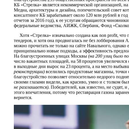
КБ «Стрелка» является некоммерческой организацией, 
Медиа, архитектуры и дизайна, попечительский совет ко
консалтинге КБ зарабатывает около 120 млн рублей в год 
отчетов за 2016 год), к ее услугам обращаются чиновни
федеральные ведомства, АИЖК, Сбербанк, Фонд «Сколко
Хотя «Стрелка» изначально создана как non profit, что п
тендеров, и хотя она продвигалась не без лоббирования А
можно прочитать не только на сайте Навального, однако 
принципиально новые подходы, а эффективность предло
На благоустроенных улицах Москвы
(на 200 улиц было п
число вакантных площадей, на 58 процентов увеличился
в выходные дни вырос на 23 процента, а на место выбыв
реконструкции)
вселились продуктовые магазины, точки о
благоустройство позволяет относительно недорого подня
своими глазами видели, как красиво, умно и с толком б
не разглашается)
. Победителей, как известно, не судят,
этого впечатления, потому что реставрация газона заран
вернется.